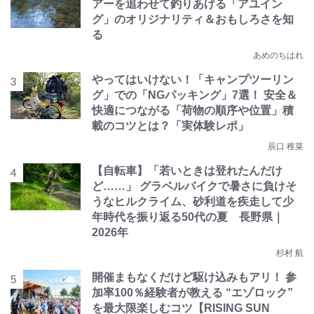
アーを追わせて釣りあげる「アユイン
グ」のオリジナリティ＆おもしろさを知
る
あめのちはれ
やってはいけない！「キャンプツーリン
グ」での「NGパッキング」7選！ 安全＆
快適につながる「荷物の順序や位置」積
載のコツとは？「実体験レポ」
辰口 稚菜
【自転車】「若いときは登れたんだけ
ど……」 グラベルバイクで暑さに負けそ
うなヒルクライム、砂利道を疾走して少
年時代を振り返る50代の夏 長野県｜
2026年
杉村 航
開催まもなくだけど駆け込みもアリ！ 参
加率100％経験者が教える “エゾロック”
を最大限楽しむコツ【RISING SUN