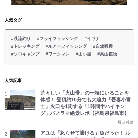
人気タグ
#渓流釣り
#フライフィッシング
#イワナ
#トレッキング
#ルアーフィッシング
#自然観察
#ソロキャンプ
#ワークマン
#山小屋
#高山植物
人気記事
荒々しい「火山帯」の一端にいることを
体感！ 登頂約10分でも大迫力「吾妻小富
士」火口を1周する「1時間半ハイキン
グ」パノラマ絶景レポ【福島県福島市】
辰口 稚菜
アユは「怒らせて掛ける」魚だった！ ル