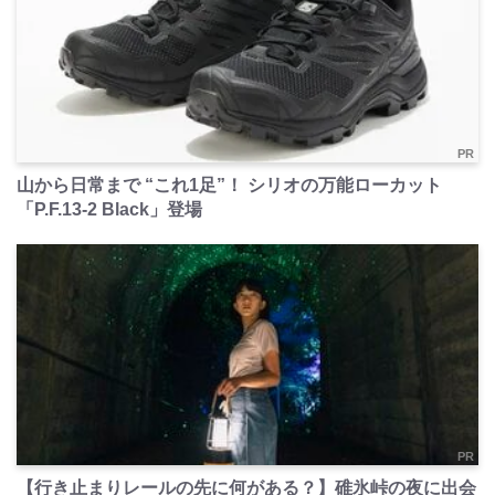
PR
山から日常まで “これ1足”！ シリオの万能ローカット
「P.F.13-2 Black」登場
PR
【行き止まりレールの先に何がある？】碓氷峠の夜に出会