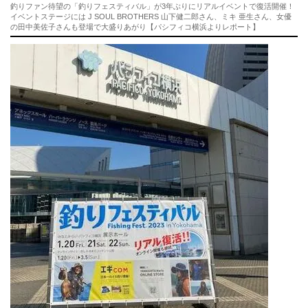
釣りファン待望の「釣りフェスティバル」が3年ぶりにリアルイベントで復活開催！
イベントステージには J SOUL BROTHERS 山下健二郎さん、ミキ 亜生さん、女優
の田中美佐子さんも登場で大盛りあがり【パシフィコ横浜よりレポート】