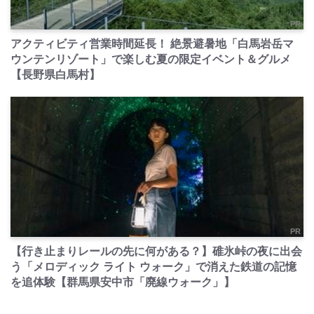
PR
アクティビティ営業時間延長！ 絶景避暑地「白馬岩岳マ
ウンテンリゾート」で楽しむ夏の限定イベント＆グルメ
【長野県白馬村】
PR
【行き止まりレールの先に何がある？】碓氷峠の夜に出会
う「メロディック ライト ウォーク」で消えた鉄道の記憶
を追体験【群馬県安中市「廃線ウォーク」】