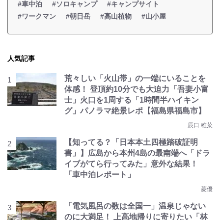
#車中泊
#ソロキャンプ
#キャンプサイト
#ワークマン
#朝日岳
#高山植物
#山小屋
人気記事
荒々しい「火山帯」の一端にいることを
体感！ 登頂約10分でも大迫力「吾妻小富
士」火口を1周する「1時間半ハイキン
グ」パノラマ絶景レポ【福島県福島市】
辰口 稚菜
【知ってる？「日本本土四極踏破証明
書」】広島から本州4島の最南端へ「ドラ
イブがてら行ってみた」意外な結果！
「車中泊レポート」
菱優
「電気風呂の数は全国一」温泉じゃない
のに大満足！ 上高地帰りに寄りたい「林