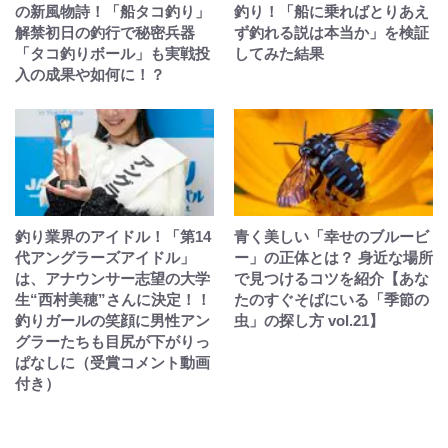
の新風物詩！「船タコ釣り」
釣り！「船に乗ればとりあえ
解禁初日の釣行で秘密兵器
ず釣れる説は本当か」を検証
「タコ釣りボール」も実戦投
してみた結果
入の成果や如何に！？
釣り業界のアイドル！「第14
青く美しい「幸せのブルービ
代アングラーズアイドル」
ー」の正体とは？ 身近な場所
は、アナウンサー志望の大学
で見つけるコツを紹介【あな
生“西村美穂”さんに決定！！
たのすぐそばにいる「季節の
釣りガールの笑顔に男性アン
虫」の探し方 vol.21】
グラーたちも目尻が下がりっ
ぱなしに（受賞コメント動画
付き）