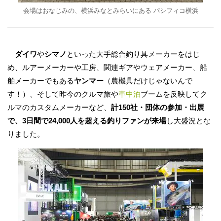
会場はおなじみの、横浜みなとみらいにある パシフィコ横浜
ダイワ
や
シマノ
といった大手総合釣り具メーカーをはじ
め、ルアーメーカーや工房、関連ギアやウェアメーカー、船
舶メーカーでもある
ヤンマー
（農機具だけじゃないんで
す！）、そして昨今のクルマ旅や
車中泊
ブームを反映してク
ルマのカスタムメーカーなど、
計150社・団体の参加・出展
で、3日間で24,000人を超える釣りファンが来場
し大盛況とな
りました。