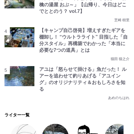
檎の湯屋 おぶ～」【山帰り、今日はどこ
でととのう？ vol.7】
芝崎 樹里
【キャンプ自己啓発】増えすぎたギアを
棚卸し！ “ウルトラライト” 目指した「自
分スタイル」再構築でわかった「本当に
必要な7つの道具」とは
猫田 猫之介
アユは「怒らせて掛ける」魚だった！ ル
アーを追わせて釣りあげる「アユイン
グ」のオリジナリティ＆おもしろさを知
る
あめのちはれ
ライター一覧