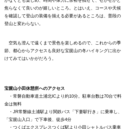
がなくとも楽しめ、時間や体力に余裕を残せて、せかせかと
焦らなくて良いのが嬉しいところ。とはいえ、コースや天候
を確認して登山の装備を揃える必要があるところは、普段の
登山と変わらない。
空気も澄んで遠くまで景色を楽しめるので、これからの季
節、都心からアクセスも良好な宝篋山の冬ハイキングに出か
けてみてはいかがだろう。
宝篋山​小田休憩所へのアクセス
・常磐自動車道土浦北ICより約10分。駐車台数は70台で料
金は無料
・JR常磐線土浦駅より関鉄バス「下妻駅行き」に乗車し、
「宝篋山入口」で下車後、徒歩4分
・つくばエクスプレスつくば駅より小田シャトルバス乗車