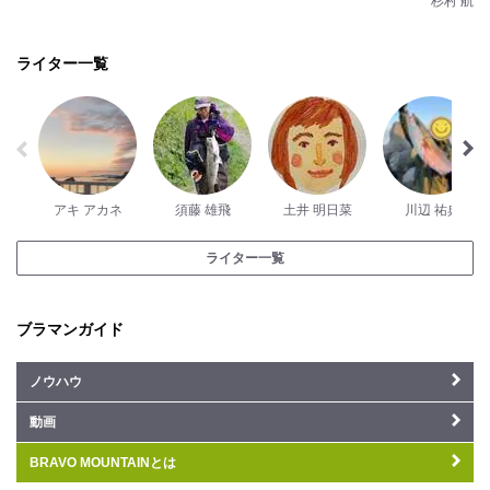
杉村 航
ライター一覧
アキ アカネ
須藤 雄飛
土井 明日菜
川辺 祐典
ライター一覧
ブラマンガイド
ノウハウ
動画
BRAVO MOUNTAINとは