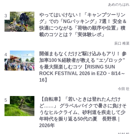
あめのちはれ
やってはいけない！「キャンプツーリン
グ」での「NGパッキング」7選！ 安全＆
快適につながる「荷物の順序や位置」積
載のコツとは？「実体験レポ」
辰口 稚菜
開催まもなくだけど駆け込みもアリ！ 参
加率100％経験者が教える “エゾロック”
を最大限楽しむコツ【RISING SUN
ROCK FESTIVAL 2026 in EZO・8/14～
16】
今田 壮
【自転車】「若いときは登れたんだけ
ど……」 グラベルバイクで暑さに負けそ
うなヒルクライム、砂利道を疾走して少
年時代を振り返る50代の夏 長野県｜
2026年