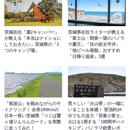
茨城在住「週2キャンパー」
茨城県在住ライターが教える
が教える「本当はナイショに
「富士山・関東一望のパノラ
しておきたい」茨城県の「3
マ露天」「目の前太平洋」
つのキャンプ場」
「地ビール堪能」おすすめ
「日帰り温泉」3選
「筑波山」を眺めながらのサ
荒々しい「火山帯」の一端に
イクリング！ 全長180Kmの
いることを体感！ 登頂約10
日本一長い茨城県「つくば霞
分でも大迫力「吾妻小富士」
ヶ浦りんりんロード」を実際
火口を1周する「1時間半ハイ
に走ってみた！
キング」パノラマ絶景レポ