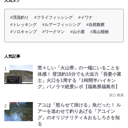
人気タグ
#渓流釣り
#フライフィッシング
#イワナ
#トレッキング
#ルアーフィッシング
#自然観察
#ソロキャンプ
#ワークマン
#山小屋
#高山植物
人気記事
荒々しい「火山帯」の一端にいることを
体感！ 登頂約10分でも大迫力「吾妻小富
士」火口を1周する「1時間半ハイキン
グ」パノラマ絶景レポ【福島県福島市】
辰口 稚菜
アユは「怒らせて掛ける」魚だった！ ル
アーを追わせて釣りあげる「アユイン
グ」のオリジナリティ＆おもしろさを知
る