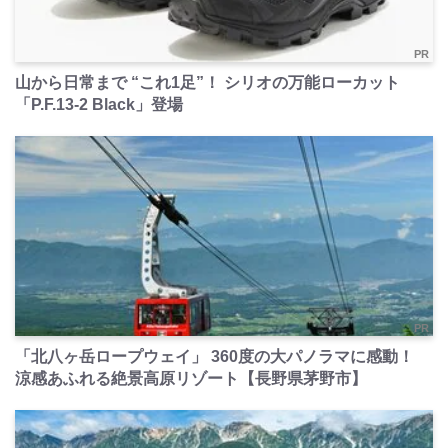
PR
山から日常まで “これ1足”！ シリオの万能ローカット
「P.F.13-2 Black」登場
PR
「北八ヶ岳ロープウェイ」 360度の大パノラマに感動！
涼感あふれる絶景高原リゾート【長野県茅野市】