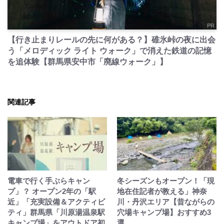
PR
【行き止まりレールの先に何がある？】碓氷峠の夜に出会
う「メロディック ライト ウォーク」で消えた鉄道の記憶
を追体験【群馬県安中市「廃線ウォーク」】
関連記事
電車で行く手ぶらキャン
冬シーズンもオープン！「現
プ」？ オープン2年の「駅
地在住記者が教える」神奈
近」「充実設備＆アクティビ
川・丹沢エリア【昔ながらの
ティ」群馬県「川原湯温泉駅
穴場キャンプ場】おすすめ3
キャンプ場」をアウトドア初
選