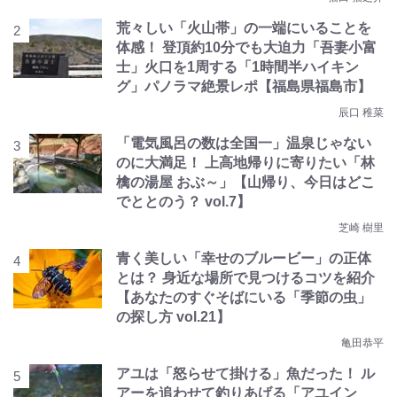
荒々しい「火山帯」の一端にいることを
体感！ 登頂約10分でも大迫力「吾妻小富
士」火口を1周する「1時間半ハイキン
グ」パノラマ絶景レポ【福島県福島市】
辰口 稚菜
「電気風呂の数は全国一」温泉じゃない
のに大満足！ 上高地帰りに寄りたい「林
檎の湯屋 おぶ～」【山帰り、今日はどこ
でととのう？ vol.7】
芝崎 樹里
青く美しい「幸せのブルービー」の正体
とは？ 身近な場所で見つけるコツを紹介
【あなたのすぐそばにいる「季節の虫」
の探し方 vol.21】
亀田恭平
アユは「怒らせて掛ける」魚だった！ ル
アーを追わせて釣りあげる「アユイン