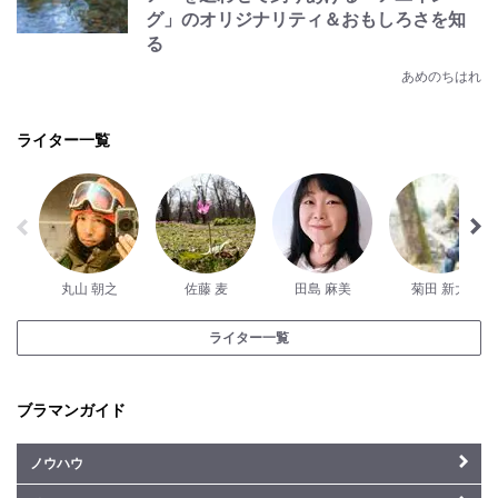
グ」のオリジナリティ＆おもしろさを知
る
あめのちはれ
ライター一覧
丸山 朝之
佐藤 麦
田島 麻美
菊田 新大
ライター一覧
ブラマンガイド
ノウハウ