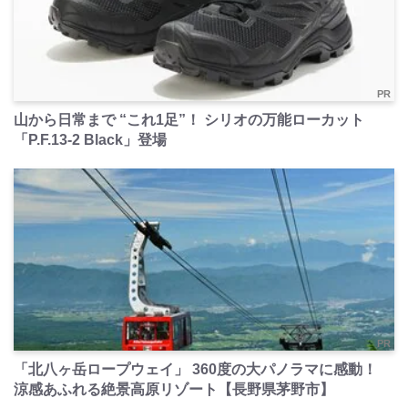
PR
山から日常まで “これ1足”！ シリオの万能ローカット
「P.F.13-2 Black」登場
PR
「北八ヶ岳ロープウェイ」 360度の大パノラマに感動！
涼感あふれる絶景高原リゾート【長野県茅野市】