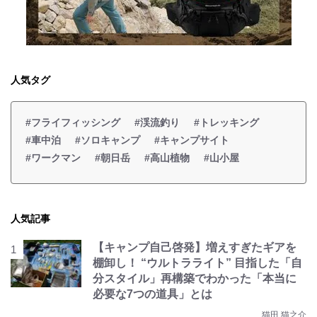
人気タグ
#フライフィッシング
#渓流釣り
#トレッキング
#車中泊
#ソロキャンプ
#キャンプサイト
#ワークマン
#朝日岳
#高山植物
#山小屋
人気記事
【キャンプ自己啓発】増えすぎたギアを
棚卸し！ “ウルトラライト” 目指した「自
分スタイル」再構築でわかった「本当に
必要な7つの道具」とは
猫田 猫之介