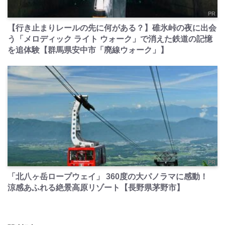
PR
【行き止まりレールの先に何がある？】碓氷峠の夜に出会
う「メロディック ライト ウォーク」で消えた鉄道の記憶
を追体験【群馬県安中市「廃線ウォーク」】
PR
「北八ヶ岳ロープウェイ」 360度の大パノラマに感動！
涼感あふれる絶景高原リゾート【長野県茅野市】