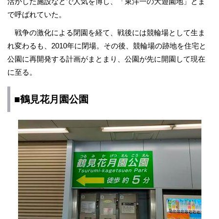
活かした施設などで人気を博し、「東洋一の大遊園地」とま
で呼ばれていた。
戦争の激化による閉園を経て、戦後には競輪場として生ま
れ変わるも、2010年に閉場。その後、競輪場の跡地を住宅と
公園に再開発する計画がまとまり、公園が先に開園して現在
に至る。
■鶴見花月園公園