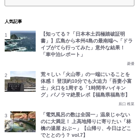
人気記事
【知ってる？「日本本土四極踏破証明
書」】広島から本州4島の最南端へ「ドラ
イブがてら行ってみた」意外な結果！
「車中泊レポート」
菱優
荒々しい「火山帯」の一端にいることを
体感！ 登頂約10分でも大迫力「吾妻小富
士」火口を1周する「1時間半ハイキン
グ」パノラマ絶景レポ【福島県福島市】
辰口 稚菜
「電気風呂の数は全国一」温泉じゃない
のに大満足！ 上高地帰りに寄りたい「林
檎の湯屋 おぶ～」【山帰り、今日はどこ
でととのう？ vol.7】