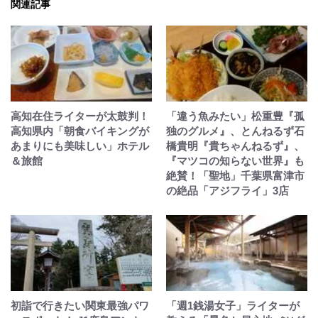
関連記事
高知在住ライターが太鼓判！
「違う魚みたい」松重豊『孤
高知県内「朝食バイキングが
独のグルメ』、とんねるず石
あまりにも美味しい」ホテル
橋貴明『貴ちゃんねるず』、
＆旅館
『マツコの知らない世界』も
絶賛！「聖地」千葉県富津市
の絶品「アジフライ」3店
初詣で行きたい関東最強パワ
「週1銭湯女子」ライターが