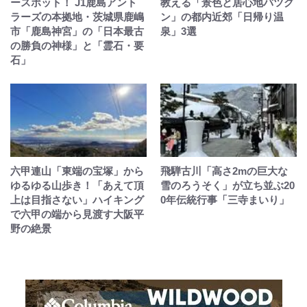
ースポット！ J1鹿島アント
教える「景色と居心地バツグ
ラーズの本拠地・茨城県鹿嶋
ン」の都内近郊「日帰り温
市「鹿島神宮」の「日本最古
泉」3選
の勝負の神様」と「霊石・要
石」
六甲連山「東端の宝塚」から
飛騨古川「高さ2mの巨大な
ゆるゆる山歩き！「あえて頂
雪のろうそく」が立ち並ぶ20
上は目指さない」ハイキング
0年伝統行事「三寺まいり」
で六甲の端から見渡す大阪平
野の絶景