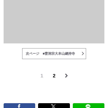
次ページ ■曹洞宗大本山總持寺
1
2