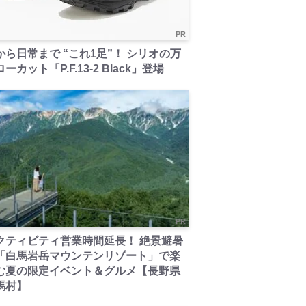
PR
から日常まで “これ1足”！ シリオの万
ーカット「P.F.13-2 Black」登場
PR
クティビティ営業時間延長！ 絶景避暑
「白馬岩岳マウンテンリゾート」で楽
む夏の限定イベント＆グルメ【長野県
馬村】