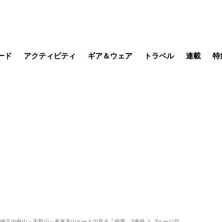
ード
アクティビティ
ギア＆ウェア
トラベル
連載
特
メラ
MTB
写真・動画
その他アクティビティ
キャンプ
スノー
その他
温泉・宿
名所・観光
缶詰博士の
そこに山
ブーツの
季節の虫
日本人ハイカ
低山小道
尾瀬ガイド
わたし、
耕して焙
その他連
フィッシング
登山
食事・お酒
日本で山
」埼玉の低山・天覧山～多峯主山ルートで見る「絶景」2連発
2ページ目