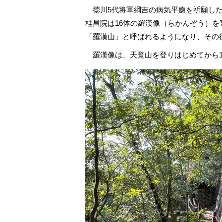
徳川5代将軍綱吉の病気平癒を祈願した
桂昌院は16体の羅漢像（らかんぞう）
「羅漢山」と呼ばれるようになり、その
羅漢像は、天覧山を登りはじめてから1