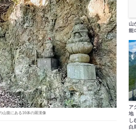
山
能ロ
ア
の山腹にある16体の羅漢像
地
し
白