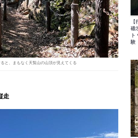
【
碓
ト
験
けると、まもなく天覧山の山頂が見えてくる
縦走