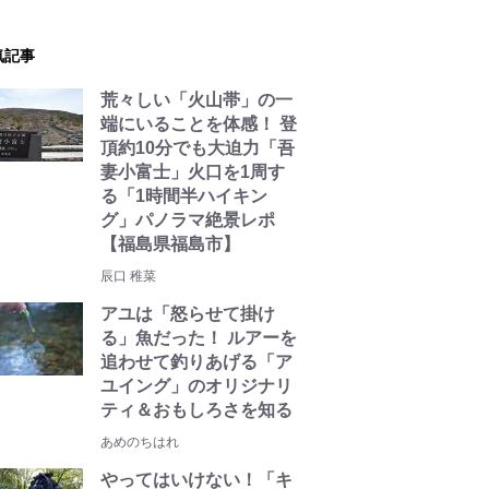
気記事
荒々しい「火山帯」の一
端にいることを体感！ 登
頂約10分でも大迫力「吾
妻小富士」火口を1周す
る「1時間半ハイキン
グ」パノラマ絶景レポ
【福島県福島市】
辰口 稚菜
アユは「怒らせて掛け
る」魚だった！ ルアーを
追わせて釣りあげる「ア
ユイング」のオリジナリ
ティ＆おもしろさを知る
あめのちはれ
やってはいけない！「キ