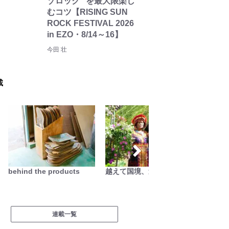
ゾロック” を最大限楽し
むコツ【RISING SUN
ROCK FESTIVAL 2026
in EZO・8/14～16】
今田 壮
載
behind the products
越えて国境、迷ってアジア
絶景キ
葉を失
に行こう
連載一覧