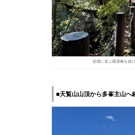
岩場に並ぶ羅漢像を抜
■天覧山山頂から多峯主山へ