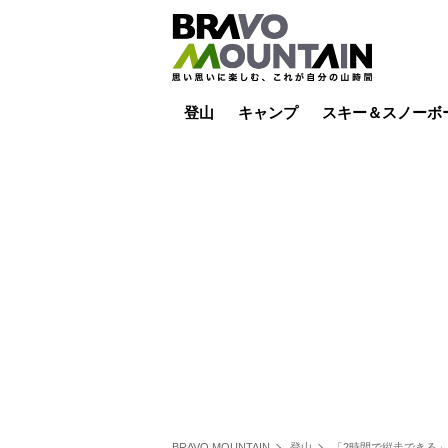
登山
キャンプ
スキー＆スノーボ
山小屋泊
山小屋ライブカメラ
テント泊
雪山
低山
山ご飯
その他登山
焚き火
その他キャンプ
スキー場ライブカ
バックカントリー
日帰り
キャンプ飯
スキー場
BRAVO MOUNTAIN
登山
「2時間で縦走できる