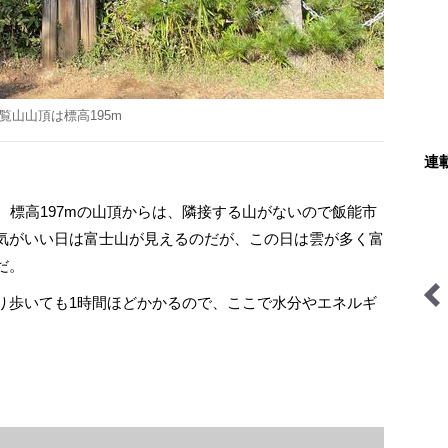
覧山山頂は標高195m
連
標高197mの山頂からは、隣接する山がないので飯能市
気がいい日は富士山が見えるのだが、この日は雲が多く富
だ。
歩いても1時間ほどかかるので、ここで水分やエネルギ
古くて新しい「ブッシュク
今日も山旅気分
ラフト」の世界