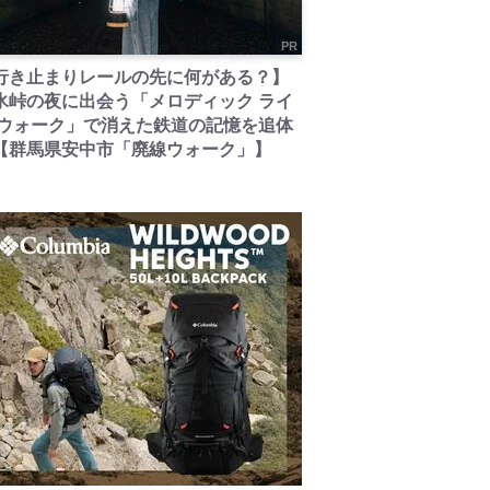
PR
行き止まりレールの先に何がある？】
氷峠の夜に出会う「メロディック ライ
 ウォーク」で消えた鉄道の記憶を追体
【群馬県安中市「廃線ウォーク」】