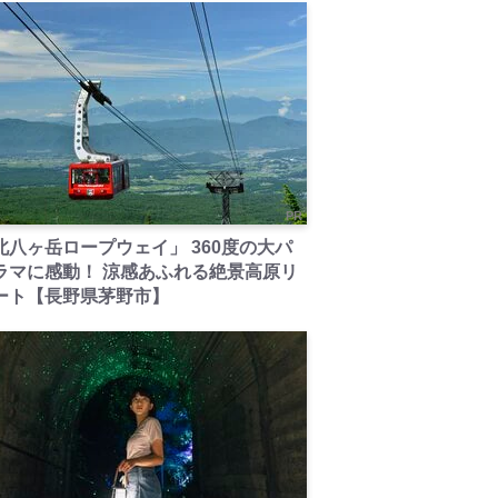
PR
北八ヶ岳ロープウェイ」 360度の大パ
ラマに感動！ 涼感あふれる絶景高原リ
ート【長野県茅野市】