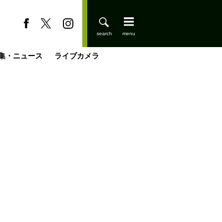
集・ニュース
ライブカメラ
缶たん”CAN”P料理
小屋を興して
国の街角で
ーのネパール移住見聞録「Like a Rolling Stone」
具＆技術研究所
きららの“おぜ沼“日記
山小屋はじめます
煎して走る男
載
スキー場
登りはじめました
山小屋