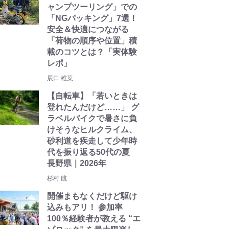
ャンプツーリング」での
「NGパッキング」7選！
安全＆快適につながる
「荷物の順序や位置」積
載のコツとは？「実体験
レポ」
辰口 稚菜
【自転車】「若いときは
登れたんだけど……」 グ
ラベルバイクで暑さに負
けそうなヒルクライム、
砂利道を疾走して少年時
代を振り返る50代の夏
長野県｜2026年
杉村 航
開催まもなくだけど駆け
込みもアリ！ 参加率
100％経験者が教える “エ