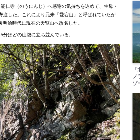
能仁寺（のうにんじ）へ感謝の気持ちを込めて、生母・
を寄進した。これにより元来「愛宕山」と呼ばれていたが
後明治時代に現在の天覧山へ改名した。
5分ほどの山腹に立ち並んでいる。
「
ノ
ゾ