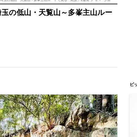
埼玉の低山・天覧山～多峯主山ルー
ピ