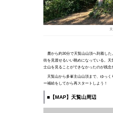
天
麓から約30分で天覧山山頂へ到着した。
街を見渡せるいい眺めになっている。天
士山を見ることができなかったのが残念
天覧山から多峯主山山頂まで、ゆっくり
ー補給をしてから再スタートしよう！
■【MAP】天覧山周辺