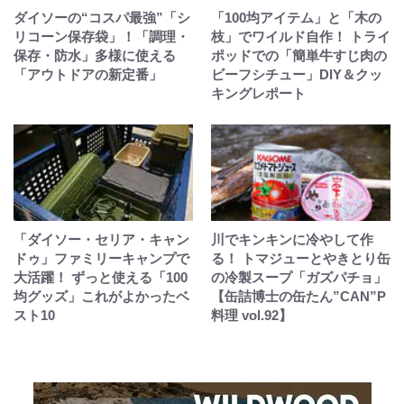
ダイソーの“コスパ最強”「シ
「100均アイテム」と「木の
リコーン保存袋」！「調理・
枝」でワイルド自作！ トライ
保存・防水」多様に使える
ポッドでの「簡単牛すじ肉の
「アウトドアの新定番」
ビーフシチュー」DIY＆クッ
キングレポート
「ダイソー・セリア・キャン
川でキンキンに冷やして作
ドゥ」ファミリーキャンプで
る！ トマジューとやきとり缶
大活躍！ ずっと使える「100
の冷製スープ「ガズパチョ」
均グッズ」これがよかったベ
【缶詰博士の缶たん”CAN”P
スト10
料理 vol.92】