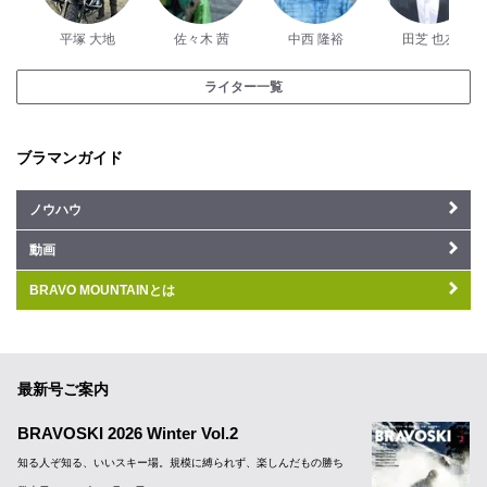
平塚 大地
佐々木 茜
中西 隆裕
田芝 也友
ライター一覧
ブラマンガイド
ノウハウ
動画
BRAVO MOUNTAINとは
最新号ご案内
BRAVOSKI 2026 Winter Vol.2
知る人ぞ知る、いいスキー場。規模に縛られず、楽しんだもの勝ち