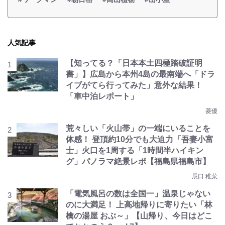
人気記事
【知ってる？「日本本土四極踏破証明
書」】広島から本州4島の最南端へ「ドラ
イブがてら行ってみた」意外な結果！
「車中泊レポート」
菱優
荒々しい「火山帯」の一端にいることを
体感！ 登頂約10分でも大迫力「吾妻小富
士」火口を1周する「1時間半ハイキン
グ」パノラマ絶景レポ【福島県福島市】
辰口 稚菜
「電気風呂の数は全国一」温泉じゃない
のに大満足！ 上高地帰りに寄りたい「林
檎の湯屋 おぶ～」【山帰り、今日はどこ