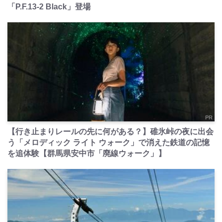
「P.F.13-2 Black」登場
PR
【行き止まりレールの先に何がある？】碓氷峠の夜に出会
う「メロディック ライト ウォーク」で消えた鉄道の記憶
を追体験【群馬県安中市「廃線ウォーク」】