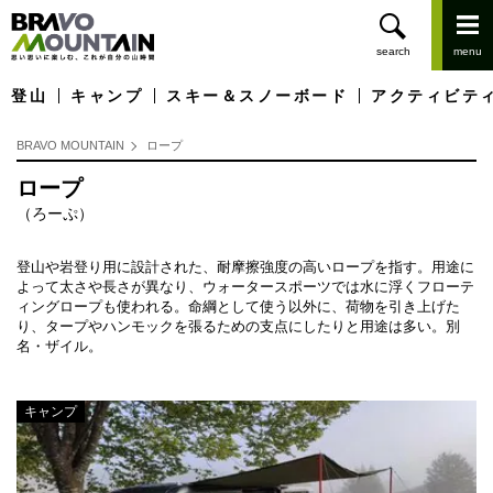
登山
キャンプ
スキー＆スノーボード
アクティビテ
BRAVO MOUNTAIN
ロープ
ロープ
（ろーぷ）
登山や岩登り用に設計された、耐摩擦強度の高いロープを指す。用途に
よって太さや長さが異なり、ウォータースポーツでは水に浮くフローテ
ィングロープも使われる。命綱として使う以外に、荷物を引き上げた
り、タープやハンモックを張るための支点にしたりと用途は多い。別
名・ザイル。
キャンプ