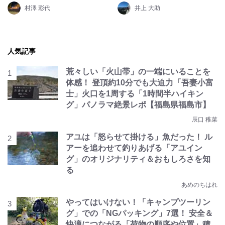
村澤 彩代
井上 大助
人気記事
荒々しい「火山帯」の一端にいることを
体感！ 登頂約10分でも大迫力「吾妻小富
士」火口を1周する「1時間半ハイキン
グ」パノラマ絶景レポ【福島県福島市】
辰口 稚菜
アユは「怒らせて掛ける」魚だった！ ル
アーを追わせて釣りあげる「アユイン
グ」のオリジナリティ＆おもしろさを知
る
あめのちはれ
やってはいけない！「キャンプツーリン
グ」での「NGパッキング」7選！ 安全＆
快適につながる「荷物の順序や位置」積