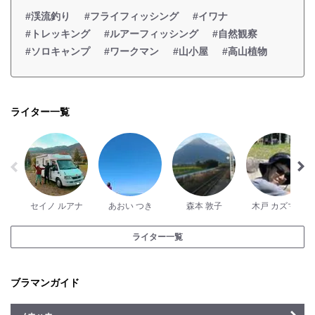
#渓流釣り
#フライフィッシング
#イワナ
#トレッキング
#ルアーフィッシング
#自然観察
#ソロキャンプ
#ワークマン
#山小屋
#高山植物
ライター一覧
セイノ ルアナ
あおい つき
森本 敦子
木戸 カズマサ
ライター一覧
ブラマンガイド