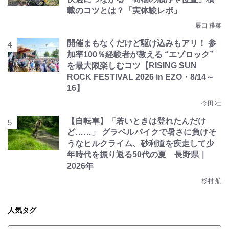
載のコツとは？「実体験レポ」
辰口 稚菜
開催まもなくだけど駆け込みもアリ！ 参
加率100％経験者が教える “エゾロック”
を最大限楽しむコツ【RISING SUN
ROCK FESTIVAL 2026 in EZO・8/14～
16】
今田 壮
【自転車】「若いときは登れたんだけ
ど……」 グラベルバイクで暑さに負けそ
うなヒルクライム、砂利道を疾走して少
年時代を振り返る50代の夏 長野県｜
2026年
杉村 航
人気タグ