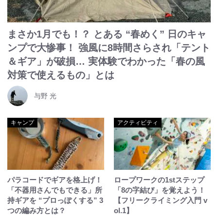
まさか1月でも！？ とある “春めく” 日のキャ
ンプで大惨事！ 強風に8時間さらされ「テント
＆ギア」が破損… 実体験でわかった「春の風
対策で使えるもの」とは
与野 光
キャンプ
アクティビティ
パラコードでギアを格上げ！
ロープワークの1stステップ
「不器用さんでもできる」所
「8の字結び」を覚えよう！
持ギアを “プロっぽくする” 3
【フリークライミング入門 v
つの編み方とは？
ol.1】