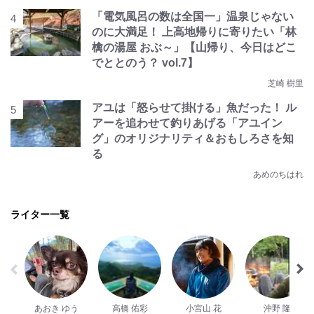
「電気風呂の数は全国一」温泉じゃない
のに大満足！ 上高地帰りに寄りたい「林
檎の湯屋 おぶ～」【山帰り、今日はどこ
でととのう？ vol.7】
芝崎 樹里
アユは「怒らせて掛ける」魚だった！ ル
アーを追わせて釣りあげる「アユイン
グ」のオリジナリティ＆おもしろさを知
る
あめのちはれ
ライター一覧
あおき ゆう
高橋 佑彩
小宮山 花
沖野 隆