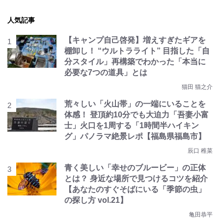
人気記事
【キャンプ自己啓発】増えすぎたギアを
棚卸し！ “ウルトラライト” 目指した「自
分スタイル」再構築でわかった「本当に
必要な7つの道具」とは
猫田 猫之介
荒々しい「火山帯」の一端にいることを
体感！ 登頂約10分でも大迫力「吾妻小富
士」火口を1周する「1時間半ハイキン
グ」パノラマ絶景レポ【福島県福島市】
辰口 稚菜
青く美しい「幸せのブルービー」の正体
とは？ 身近な場所で見つけるコツを紹介
【あなたのすぐそばにいる「季節の虫」
の探し方 vol.21】
亀田恭平