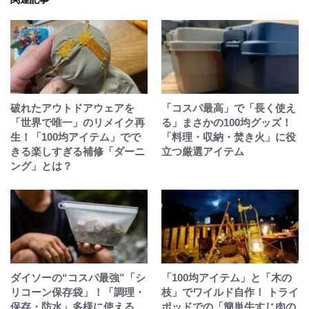
破れたアウトドアウェアを
「コスパ最高」で「長く使え
「世界で唯一」のリメイク再
る」まさかの100均グッズ！
生！「100均アイテム」でで
「料理・収納・焚き火」に役
きる楽しすぎる補修「ダーニ
立つ厳選アイテム
ング」とは？
ダイソーの“コスパ最強”「シ
「100均アイテム」と「木の
リコーン保存袋」！「調理・
枝」でワイルド自作！ トライ
保存・防水」多様に使える
ポッドでの「簡単牛すじ肉の