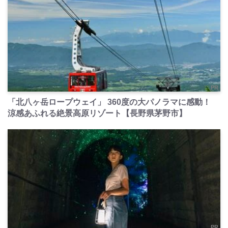
PR
「北八ヶ岳ロープウェイ」 360度の大パノラマに感動！
涼感あふれる絶景高原リゾート【長野県茅野市】
PR