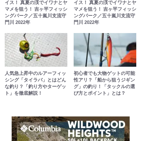
イス！ 真夏の渓でイワナとヤ
イス！ 真夏の渓でイワナとヤ
マメを狙う！ 吉ヶ平フィッシ
マメを狙う！ 吉ヶ平フィッシ
ングパーク／五十嵐川支流守
ングパーク／五十嵐川支流守
門川 2022年
門川 2022年
人気急上昇中のルアーフィッ
初心者でも大物ゲットの可能
シング「タイラバ」とはどん
性アリ？「船から狙うジギン
な釣り？「釣り方やターゲッ
グ」の釣り！「タックルの選
ト」を徹底解説！
び方とポイント」とは？