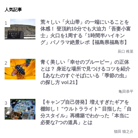
人気記事
荒々しい「火山帯」の一端にいることを
体感！ 登頂約10分でも大迫力「吾妻小富
士」火口を1周する「1時間半ハイキン
グ」パノラマ絶景レポ【福島県福島市】
辰口 稚菜
青く美しい「幸せのブルービー」の正体
とは？ 身近な場所で見つけるコツを紹介
【あなたのすぐそばにいる「季節の虫」
の探し方 vol.21】
亀田恭平
【キャンプ自己啓発】増えすぎたギアを
棚卸し！ “ウルトラライト” 目指した「自
分スタイル」再構築でわかった「本当に
必要な7つの道具」とは
猫田 猫之介