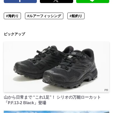
#海釣り
#ルアーフィッシング
#船釣り
ピックアップ
PR
山から日常まで “これ1足”！ シリオの万能ローカット
「P.F.13-2 Black」登場