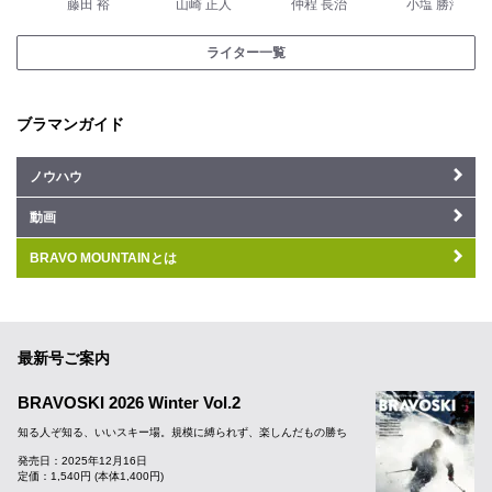
藤田 裕
山崎 正人
仲程 長治
小塩 勝海
ライター一覧
ブラマンガイド
ノウハウ
動画
BRAVO MOUNTAINとは
最新号ご案内
BRAVOSKI 2026 Winter Vol.2
知る人ぞ知る、いいスキー場。規模に縛られず、楽しんだもの勝ち
発売日：2025年12月16日
定価：1,540円 (本体1,400円)