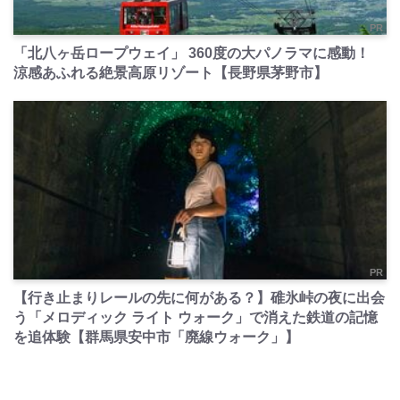
PR
「北八ヶ岳ロープウェイ」 360度の大パノラマに感動！
涼感あふれる絶景高原リゾート【長野県茅野市】
PR
【行き止まりレールの先に何がある？】碓氷峠の夜に出会
う「メロディック ライト ウォーク」で消えた鉄道の記憶
を追体験【群馬県安中市「廃線ウォーク」】