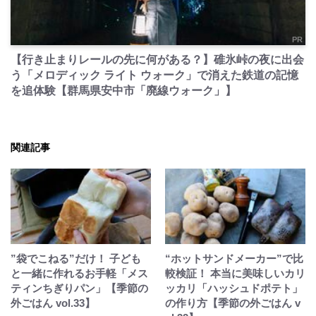
PR
【行き止まりレールの先に何がある？】碓氷峠の夜に出会
う「メロディック ライト ウォーク」で消えた鉄道の記憶
を追体験【群馬県安中市「廃線ウォーク」】
関連記事
”袋でこねる”だけ！ 子ども
“ホットサンドメーカー”で比
と一緒に作れるお手軽「メス
較検証！ 本当に美味しいカリ
ティンちぎりパン」【季節の
ッカリ「ハッシュドポテト」
外ごはん vol.33】
の作り方【季節の外ごはん v