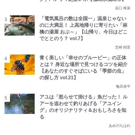
辰口 稚菜
「電気風呂の数は全国一」温泉じゃない
のに大満足！ 上高地帰りに寄りたい「林
檎の湯屋 おぶ～」【山帰り、今日はどこ
でととのう？ vol.7】
芝崎 樹里
青く美しい「幸せのブルービー」の正体
とは？ 身近な場所で見つけるコツを紹介
【あなたのすぐそばにいる「季節の虫」
の探し方 vol.21】
亀田恭平
アユは「怒らせて掛ける」魚だった！ ル
アーを追わせて釣りあげる「アユイン
グ」のオリジナリティ＆おもしろさを知
る
あめのちはれ