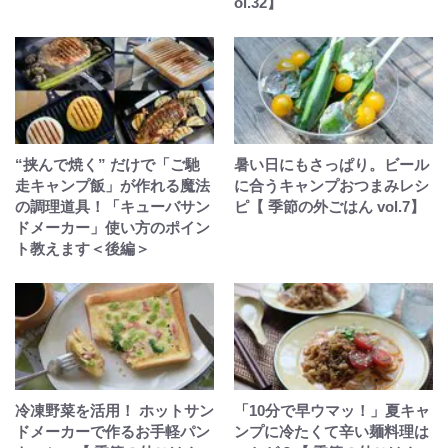
ol.32】
“挟んで焼く” だけで「ご馳
暑い日にもさっぱり。ビール
走キャンプ飯」が作れる魔法
に合うキャンプおつまみレシ
の調理道具！「キューバサン
ピ【 季節の外ごはん vol.7】
ドメーカー」使い方のポイン
ト教えます＜後編＞
冷凍野菜を活用！ ホットサン
「10分で早ウマッ！」夏キャ
ドメーカーで作るお手軽パン
ンプに冷たくて辛い麺料理は