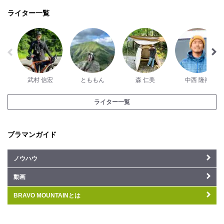
ライター一覧
武村 信宏
とももん
森 仁美
中西 隆裕
ライター一覧
ブラマンガイド
ノウハウ
動画
BRAVO MOUNTAINとは