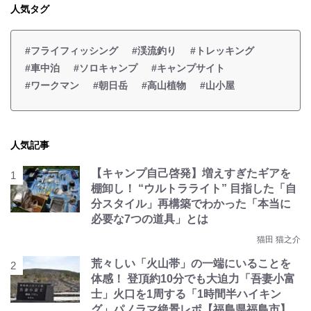
人気タグ
#フライフィッシング
#渓流釣り
#トレッキング
#車中泊
#ソロキャンプ
#キャンプサイト
#ワークマン
#朝日岳
#高山植物
#山小屋
人気記事
【キャンプ自己啓発】増えすぎたギアを
棚卸し！ “ウルトラライト” 目指した「自
分スタイル」再構築でわかった「本当に
必要な7つの道具」とは
猫田 猫之介
荒々しい「火山帯」の一端にいることを
体感！ 登頂約10分でも大迫力「吾妻小富
士」火口を1周する「1時間半ハイキン
グ」パノラマ絶景レポ【福島県福島市】