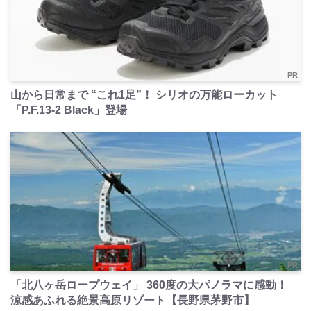
PR
山から日常まで “これ1足”！ シリオの万能ローカット
「P.F.13-2 Black」登場
PR
「北八ヶ岳ロープウェイ」 360度の大パノラマに感動！
涼感あふれる絶景高原リゾート【長野県茅野市】