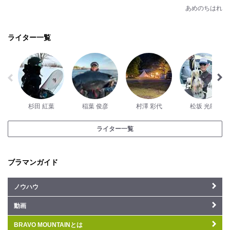
あめのちはれ
ライター一覧
杉田 紅葉
稲葉 俊彦
村澤 彩代
松坂 光助
ライター一覧
ブラマンガイド
ノウハウ
動画
BRAVO MOUNTAINとは