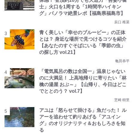
体感！ 登頂約10分でも大迫力「吾妻小富
士」火口を1周する「1時間半ハイキン
グ」パノラマ絶景レポ【福島県福島市】
辰口 稚菜
青く美しい「幸せのブルービー」の正体
とは？ 身近な場所で見つけるコツを紹介
【あなたのすぐそばにいる「季節の虫」
の探し方 vol.21】
亀田恭平
「電気風呂の数は全国一」温泉じゃない
のに大満足！ 上高地帰りに寄りたい「林
檎の湯屋 おぶ～」【山帰り、今日はどこ
でととのう？ vol.7】
芝崎 樹里
アユは「怒らせて掛ける」魚だった！ ル
アーを追わせて釣りあげる「アユイン
グ」のオリジナリティ＆おもしろさを知
る