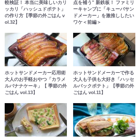
較検証！ 本当に美味しいカリ
点を補う” 新鉄板！ ファミリ
ッカリ「ハッシュドポテト」
ーキャンプに「キューバサン
の作り方【季節の外ごはん v
ドメーカー」を激推ししたい
ol.32】
ワケ＜前編＞
ホットサンドメーカー応用術
ホットサンドメーカーで作る
大人のお手軽おやつ「カラメ
大人も子供も大好き「ハッセ
ルバナナケーキ」【 季節の外
ルバックポテト」【季節の外
ごはん vol.13】
ごはん vol.11】