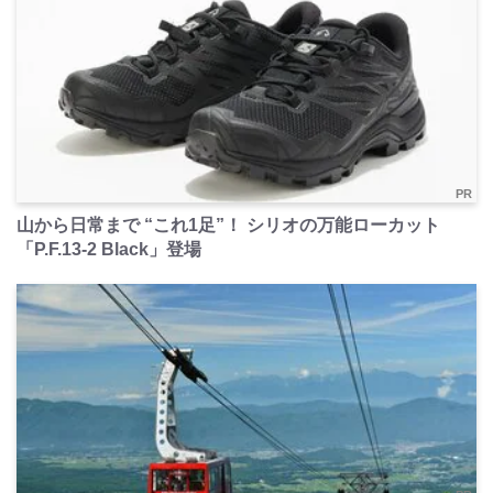
PR
山から日常まで “これ1足”！ シリオの万能ローカット
「P.F.13-2 Black」登場