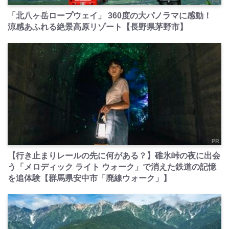
PR
「北八ヶ岳ロープウェイ」 360度の大パノラマに感動！
涼感あふれる絶景高原リゾート【長野県茅野市】
PR
【行き止まりレールの先に何がある？】碓氷峠の夜に出会
う「メロディック ライト ウォーク」で消えた鉄道の記憶
を追体験【群馬県安中市「廃線ウォーク」】