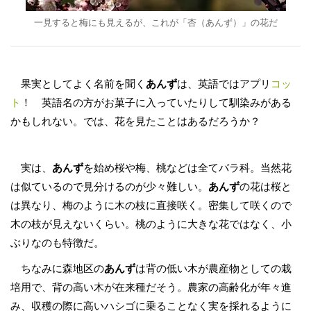
一見すると梅にも見えるが、これが「杏（あんず）」の花だ
果実としてよく名前を聞く
あんず
は、英語ではアプリ
コッ
ト
！ 英語名の方がお菓子に入っていたりして馴染みがある
かもしれない。では、花を見たことはあるだろうか？
実は、
あんず
を始め桜や梅、桃などは全てバラ科。当然花
は似ているので見分けるのが少々難しい。
あんず
の花は桜と
は異なり、梅のように木の枝に直接咲く。密集して咲くので
木の枝が見えないくらい。桃のように大きな花ではなく、小
ぶりなのも特徴だ。
ちなみに森地区の
あんず
は背の低い木が農産物としての栽
培用で、背の高い木が在来種だそう。農家の高齢化が年々進
み、収穫の際に高いハシゴに乗ることなく実を採れるように