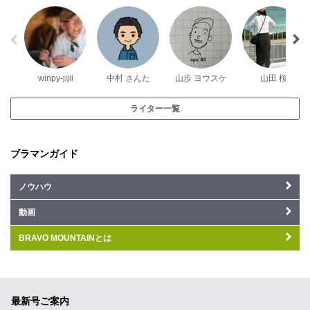
winpy-jijii
中村 さんた
山歩 ヨウスケ
山田 桜
ライター一覧
ブラマンガイド
ノウハウ
動画
BRAVO MOUNTAINとは
最新号ご案内