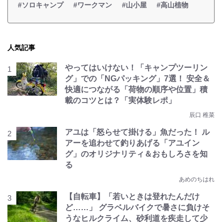
#ソロキャンプ
#ワークマン
#山小屋
#高山植物
人気記事
やってはいけない！「キャンプツーリン
グ」での「NGパッキング」7選！ 安全＆
快適につながる「荷物の順序や位置」積
載のコツとは？「実体験レポ」
辰口 稚菜
アユは「怒らせて掛ける」魚だった！ ル
アーを追わせて釣りあげる「アユイン
グ」のオリジナリティ＆おもしろさを知
る
あめのちはれ
【自転車】「若いときは登れたんだけ
ど……」 グラベルバイクで暑さに負けそ
うなヒルクライム、砂利道を疾走して少