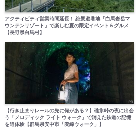
PR
アクティビティ営業時間延長！ 絶景避暑地「白馬岩岳マ
ウンテンリゾート」で楽しむ夏の限定イベント＆グルメ
【長野県白馬村】
PR
【行き止まりレールの先に何がある？】碓氷峠の夜に出会
う「メロディック ライト ウォーク」で消えた鉄道の記憶
を追体験【群馬県安中市「廃線ウォーク」】