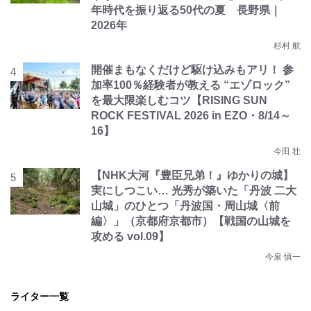
年時代を振り返る50代の夏 長野県｜
2026年
杉村 航
開催まもなくだけど駆け込みもアリ！ 参
加率100％経験者が教える “エゾロック”
を最大限楽しむコツ【RISING SUN
ROCK FESTIVAL 2026 in EZO・8/14～
16】
今田 壮
【NHK大河『豊臣兄弟！』ゆかりの城】
実にしつこい… 光秀が築いた「丹波 二大
山城」のひとつ「丹波国・周山城〈前
編〉」（京都府京都市）【戦国の山城を
攻める vol.09】
今泉 慎一
ライター一覧