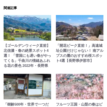
関連記事
【ゴールデンウィーク直前】
「開花ピーク直前！」高遠城
北信濃・春の絶景スポット4
址公園だけじゃない！ 南アル
選！ 「雪国にも遅い春がやっ
プスの麓のおすすめ桜スポッ
てくる」千曲川の情緒あふれ
ト4選【長野県伊那市】
る花の景色 2022年・長野県
「樹齢500年・世界で一つだ
フルーツ王国・山梨の春はピ