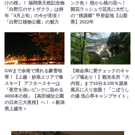
けの桜」！ 福岡県天然記念物
ンク色！ 桜から桃の花へ！
「白野江のサトザクラ」は例
開花ラッシュで花見に大忙し
年「4月上旬」の今が見頃！
の “桃源郷” 甲府盆地【山梨
「白野江植物公園」の魅力
県】2022年
GWまで余裕で滑れる豪雪地
【南会津に要チェックのキャ
帯！【上越・妙高エリアで春
ンプ場あり！】観光名所「大
スキー】 アフタースキーは
内宿」まで10分＆100％源泉
「夜空を淡いピンクに染める
風呂に入り放題！「こぼうし
4000本の桜」【高田城址公園
の湯 洗心亭キャンプサイト」
の日本三大夜桜】へ！ ＜新潟
県上越市＞