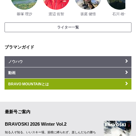
篠塚 理沙
渡辺 佐智
坂庭 健悟
石川 雄一
ライター一覧
ブラマンガイド
ノウハウ
動画
BRAVO MOUNTAINとは
最新号ご案内
BRAVOSKI 2026 Winter Vol.2
知る人ぞ知る、いいスキー場。規模に縛られず、楽しんだもの勝ち