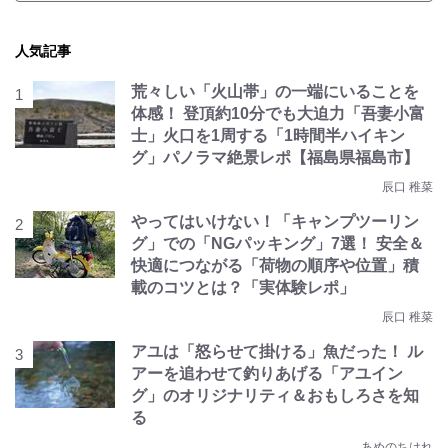
人気記事
荒々しい「火山帯」の一端にいることを
体感！ 登頂約10分でも大迫力「吾妻小富
士」火口を1周する「1時間半ハイキン
グ」パノラマ絶景レポ【福島県福島市】
辰口 稚菜
やってはいけない！「キャンプツーリン
グ」での「NGパッキング」7選！ 安全＆
快適につながる「荷物の順序や位置」積
載のコツとは？「実体験レポ」
辰口 稚菜
アユは「怒らせて掛ける」魚だった！ ル
アーを追わせて釣りあげる「アユイン
グ」のオリジナリティ＆おもしろさを知
る
あめのちはれ