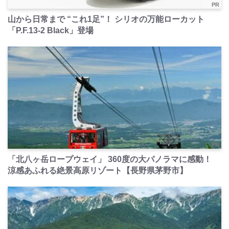
PR
山から日常まで “これ1足”！ シリオの万能ローカット
「P.F.13-2 Black」登場
PR
「北八ヶ岳ロープウェイ」 360度の大パノラマに感動！
涼感あふれる絶景高原リゾート【長野県茅野市】