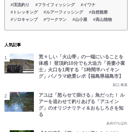
#渓流釣り
#フライフィッシング
#イワナ
#トレッキング
#ルアーフィッシング
#自然観察
#ソロキャンプ
#ワークマン
#山小屋
#高山植物
人気記事
荒々しい「火山帯」の一端にいることを
体感！ 登頂約10分でも大迫力「吾妻小富
士」火口を1周する「1時間半ハイキン
グ」パノラマ絶景レポ【福島県福島市】
辰口 稚菜
アユは「怒らせて掛ける」魚だった！ ル
アーを追わせて釣りあげる「アユイン
グ」のオリジナリティ＆おもしろさを知
る
あめのちはれ