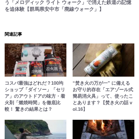
う「メロディック ライト ウォーク」で消えた鉄道の記憶
を追体験【群馬県安中市「廃線ウォーク」】
関連記事
コスパ最強はどれだ？100均
“焚き火の万が一” に備える
ショップ「ダイソー」「セリ
お守り的存在「エアゾール式
ア」のアウトドアの味方・着
簡易消火具」って、使ったこ
火剤「燃焼時間」を徹底比
とあります？【焚き火の話 v
較！ 驚きの結果とは？
ol.16】