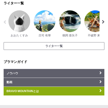
ライター一覧
おおたくすみ
庄司 有華
鶴岡 亜矢子
不破野 来未
ライター一覧
ブラマンガイド
ノウハウ
動画
BRAVO MOUNTAINとは