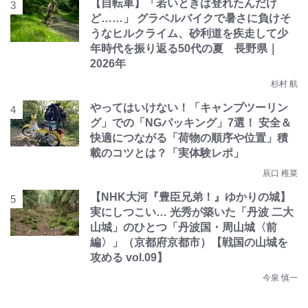
【自転車】「若いときは登れたんだけ
ど……」 グラベルバイクで暑さに負けそ
うなヒルクライム、砂利道を疾走して少
年時代を振り返る50代の夏 長野県｜
2026年
杉村 航
やってはいけない！「キャンプツーリン
グ」での「NGパッキング」7選！ 安全＆
快適につながる「荷物の順序や位置」積
載のコツとは？「実体験レポ」
辰口 稚菜
【NHK大河『豊臣兄弟！』ゆかりの城】
実にしつこい… 光秀が築いた「丹波 二大
山城」のひとつ「丹波国・周山城〈前
編〉」（京都府京都市）【戦国の山城を
攻める vol.09】
今泉 慎一