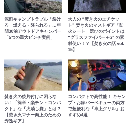
深刻キャンプトラブル「裂け
大人の “焚き火のエチケッ
る・燃える・降られる」…年
ト” 焚き火のマストギア「防
間30泊アウトドアキャンパー
火シート」選びのポイントは
「5つの重大ピンチ実例」
“グラスファイバー＋α” の素
材使い！？【焚き火の話 vol.
15】
焚き火の後片付けに困らな
コンパクトで高性能！ キャン
い！「簡単・楽チン・コンパ
プ・お家バーベキューの両方
クト」な「火消し袋」とは？
で超便利な「卓上グリル」お
【焚き火マナー向上のための
すすめ4選
秀逸ギア】