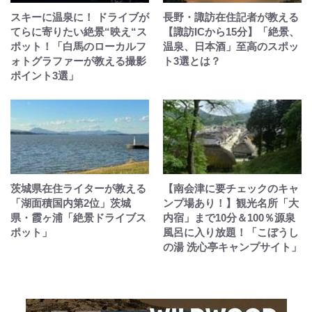
スキーに温泉に！ ドライブが
長野・諏訪在住記者が教える
てらに寄りたい絶景“映え“ス
【諏訪ICから15分】「絶景、
ポット！「白馬のローカルフ
温泉、日本酒」至高のスポッ
ォトグラファーが教える撮影
ト3選とは？
ポイント3選」
茨城県在住ライターが教える
【南会津に要チェックのキャ
「湖面積国内第2位」茨城
ンプ場あり！】観光名所「大
県・霞ヶ浦「絶景ドライブス
内宿」まで10分＆100％源泉
ポット」
風呂に入り放題！「こぼうし
の湯 洗心亭キャンプサイト」