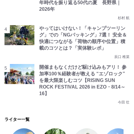
年時代を振り返る50代の夏 長野県｜
2026年
杉村 航
やってはいけない！「キャンプツーリン
グ」での「NGパッキング」7選！ 安全＆
快適につながる「荷物の順序や位置」積
載のコツとは？「実体験レポ」
辰口 稚菜
開催まもなくだけど駆け込みもアリ！ 参
加率100％経験者が教える “エゾロック”
を最大限楽しむコツ【RISING SUN
ROCK FESTIVAL 2026 in EZO・8/14～
16】
今田 壮
ライター一覧