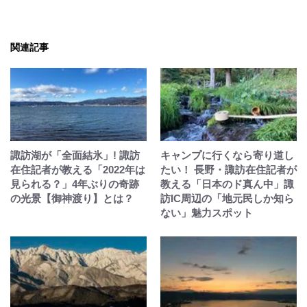
関連記事
諏訪湖が「全面結氷」! 諏訪
キャンプに行くなら寄り道し
在住記者が教える「2022年は
たい！ 長野・諏訪在住記者が
見られる？」4年ぶりの奇跡
教える「日本のド真ん中」諏
の光景【御神渡り】とは？
訪IC周辺の「地元民しか知ら
ない」魅力スポット