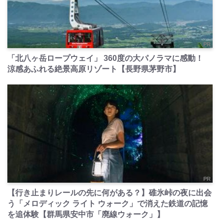
PR
「北八ヶ岳ロープウェイ」 360度の大パノラマに感動！
涼感あふれる絶景高原リゾート【長野県茅野市】
PR
【行き止まりレールの先に何がある？】碓氷峠の夜に出会
う「メロディック ライト ウォーク」で消えた鉄道の記憶
を追体験【群馬県安中市「廃線ウォーク」】