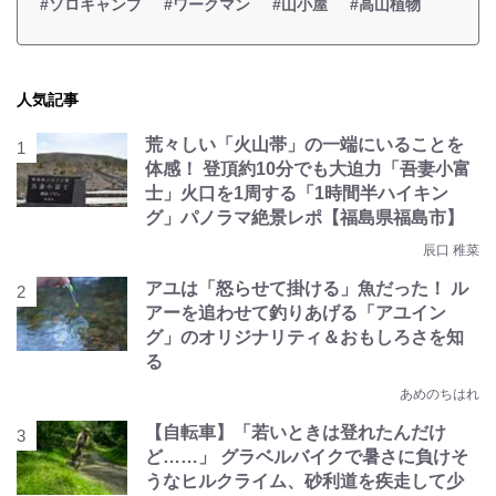
#ソロキャンプ
#ワークマン
#山小屋
#高山植物
人気記事
荒々しい「火山帯」の一端にいることを
体感！ 登頂約10分でも大迫力「吾妻小富
士」火口を1周する「1時間半ハイキン
グ」パノラマ絶景レポ【福島県福島市】
辰口 稚菜
アユは「怒らせて掛ける」魚だった！ ル
アーを追わせて釣りあげる「アユイン
グ」のオリジナリティ＆おもしろさを知
る
あめのちはれ
【自転車】「若いときは登れたんだけ
ど……」 グラベルバイクで暑さに負けそ
うなヒルクライム、砂利道を疾走して少