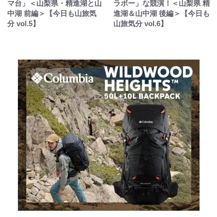
マ台」＜山梨県・精進湖と山
ラボー」な競演！＜山梨県 精
中湖 前編＞【今日も山旅気
進湖＆山中湖 後編＞【今日も
分 vol.5】
山旅気分 vol.6】