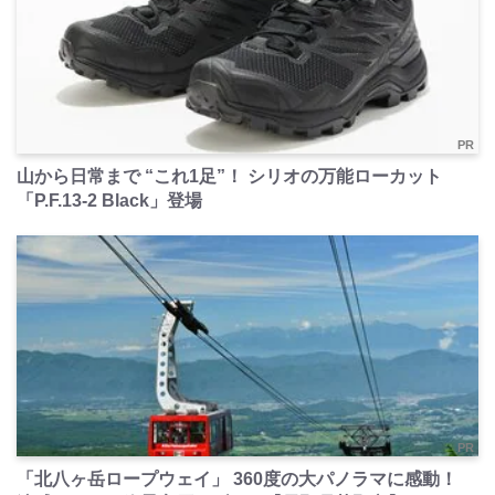
PR
山から日常まで “これ1足”！ シリオの万能ローカット
「P.F.13-2 Black」登場
PR
「北八ヶ岳ロープウェイ」 360度の大パノラマに感動！