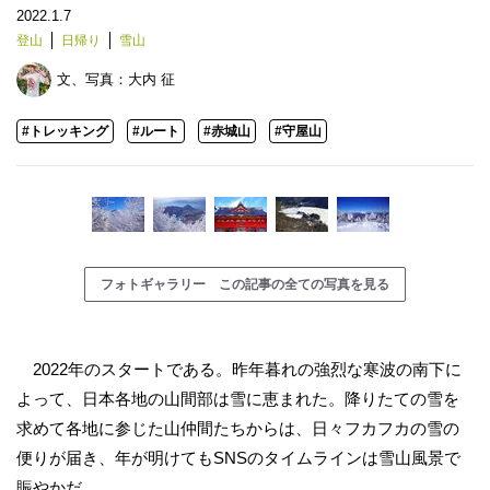
2022.1.7
登山
日帰り
雪山
文、写真：
大内 征
#トレッキング
#ルート
#赤城山
#守屋山
フォトギャラリー この記事の全ての写真を見る
2022年のスタートである。昨年暮れの強烈な寒波の南下に
よって、日本各地の山間部は雪に恵まれた。降りたての雪を
求めて各地に参じた山仲間たちからは、日々フカフカの雪の
便りが届き、年が明けてもSNSのタイムラインは雪山風景で
賑やかだ。