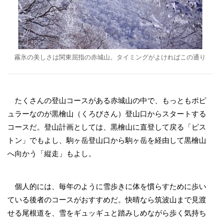
霧氷の美しさは関東屈指の赤城山。タイミングがよければこの通り
たくさんの登山コースがある赤城山の中で、もっともポピ
ュラーなのが黒檜山（くろびさん）登山口からスタートする
コースだ。登山計画としては、黒檜山に直登して戻る「ピス
トン」でもよし、駒ヶ岳登山口から駒ヶ岳を経由して黒檜山
へ向かう「縦走」もよし。
個人的には、毎年のように雪歩きに体を慣らすために歩い
ている後者のコースがおすすめだ。快晴なら筑波山まで見渡
せる尾根道を、雪をギュッギュと踏みしめながら歩く気持ち