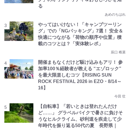
る
あめのちはれ
やってはいけない！「キャンプツーリン
グ」での「NGパッキング」7選！ 安全＆
快適につながる「荷物の順序や位置」積
載のコツとは？「実体験レポ」
辰口 稚菜
開催まもなくだけど駆け込みもアリ！ 参
加率100％経験者が教える “エゾロック”
を最大限楽しむコツ【RISING SUN
ROCK FESTIVAL 2026 in EZO・8/14～
16】
今田 壮
【自転車】「若いときは登れたんだけ
ど……」 グラベルバイクで暑さに負けそ
うなヒルクライム、砂利道を疾走して少
年時代を振り返る50代の夏 長野県｜