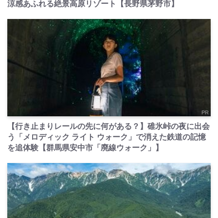
涼感あふれる絶景高原リゾート【長野県茅野市】
PR
【行き止まりレールの先に何がある？】碓氷峠の夜に出会
う「メロディック ライト ウォーク」で消えた鉄道の記憶
を追体験【群馬県安中市「廃線ウォーク」】