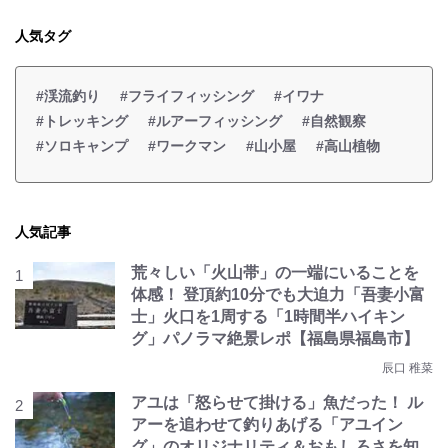
人気タグ
#渓流釣り
#フライフィッシング
#イワナ
#トレッキング
#ルアーフィッシング
#自然観察
#ソロキャンプ
#ワークマン
#山小屋
#高山植物
人気記事
荒々しい「火山帯」の一端にいることを
体感！ 登頂約10分でも大迫力「吾妻小富
士」火口を1周する「1時間半ハイキン
グ」パノラマ絶景レポ【福島県福島市】
辰口 稚菜
アユは「怒らせて掛ける」魚だった！ ル
アーを追わせて釣りあげる「アユイン
グ」のオリジナリティ＆おもしろさを知