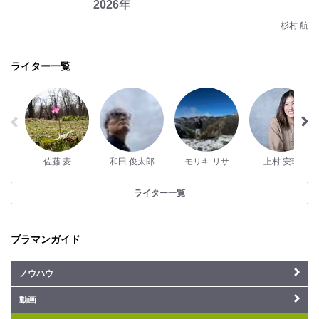
2026年
杉村 航
ライター一覧
佐藤 麦
和田 俊太郎
モリキ リサ
上村 安瑚
ライター一覧
ブラマンガイド
ノウハウ
動画