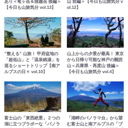
あり＜竜ヶ岳＆猫越岳 後編＞
山 前編＞【今日も山旅気分 v
【今日も山旅気分 vol.13】
ol.12】
”整える” 山旅！ 甲府盆地の
山上からの夕景が最高！ 東京
「超低山」と「温泉銭湯」を
から日帰り可能な神戸の難読
巡るショートトリップ【南ア
山＜兵庫県・再度山 後編＞
ルプスの日々 vol.10】
【今日も山旅気分 vol.4】
富士山の「東西絶景」２つの
「湖畔のパノラマ台」から望
湖に立つブラボーな「パノラ
む富士山と南アルプスの「ブ