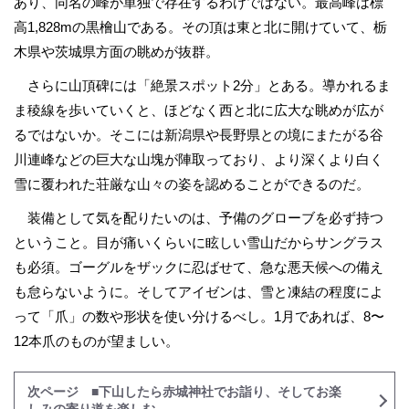
あり、同名の峰が単独で存在するわけではない。最高峰は標
高1,828mの黒檜山である。その頂は東と北に開けていて、栃
木県や茨城県方面の眺めが抜群。
さらに山頂碑には「絶景スポット2分」とある。導かれるま
ま稜線を歩いて
いくと、ほどなく西と北に広大な眺めが広が
るではないか。そこには新潟県や長野県との境にまたがる谷
川連峰などの
巨大な山塊
が陣取っており、より深くより白く
雪に覆われた荘厳な山々の姿を認めることができるのだ。
装備として気を配りたいのは、予備のグローブを必ず持つ
ということ。目が痛いくらいに眩しい雪山だからサングラス
も必須。ゴーグルをザックに忍ばせて、急な悪天候への備え
も怠らないように。そしてアイゼンは、
雪と凍結の程度によ
って「爪」の数や形状を使い分けるべし。
1月であれば、8〜
12本爪のものが望ましい。
次ページ ■下山したら赤城神社でお詣り、そしてお楽