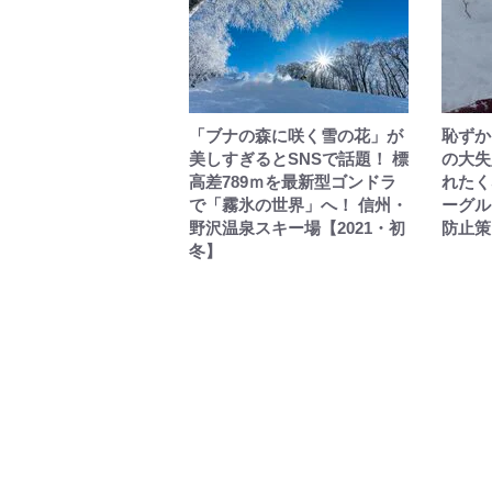
「ブナの森に咲く雪の花」が
恥ずか
美しすぎるとSNSで話題！ 標
の大失
高差789ｍを最新型ゴンドラ
れたく
で「霧氷の世界」へ！ 信州・
ーグル
野沢温泉スキー場【2021・初
防止策
冬】