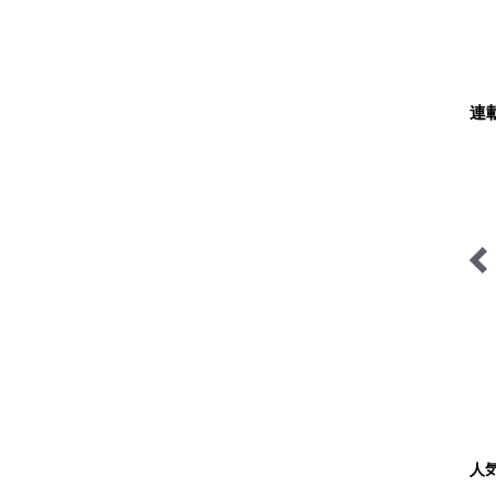
連
AKB48さっほーの動画連
缶詰博士の缶たん”CAN”P
載「日本全国駅弁の旅」
料理
人