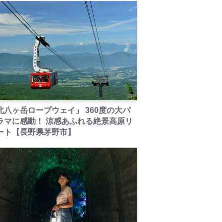
PR
北八ヶ岳ロープウェイ」 360度の大パ
ラマに感動！ 涼感あふれる絶景高原リ
ート【長野県茅野市】