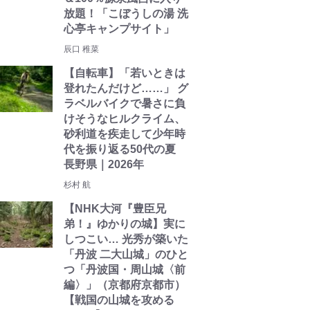
放題！「こぼうしの湯 洗
心亭キャンプサイト」
辰口 稚菜
【自転車】「若いときは
登れたんだけど……」 グ
ラベルバイクで暑さに負
けそうなヒルクライム、
砂利道を疾走して少年時
代を振り返る50代の夏
長野県｜2026年
杉村 航
【NHK大河『豊臣兄
弟！』ゆかりの城】実に
しつこい… 光秀が築いた
「丹波 二大山城」のひと
つ「丹波国・周山城〈前
編〉」（京都府京都市）
【戦国の山城を攻める