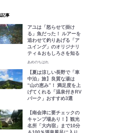
気記事
アユは「怒らせて掛け
る」魚だった！ ルアーを
追わせて釣りあげる「ア
ユイング」のオリジナリ
ティ＆おもしろさを知る
あめのちはれ
【夏は涼しい長野で「車
中泊」旅】良質な湯は
“山の恵み”！ 満足度を上
げてくれる「温泉付きRV
パーク」おすすめ3選
【南会津に要チェックの
キャンプ場あり！】観光
名所「大内宿」まで10分
＆100％源泉風呂に入り