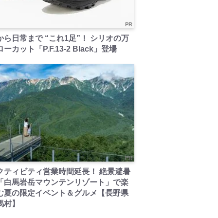
PR
から日常まで “これ1足”！ シリオの万
ーカット「P.F.13-2 Black」登場
PR
クティビティ営業時間延長！ 絶景避暑
「白馬岩岳マウンテンリゾート」で楽
む夏の限定イベント＆グルメ【長野県
馬村】