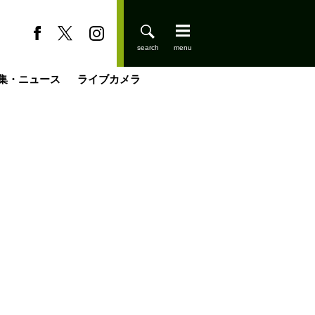
集・ニュース
ライブカメラ
缶たん”CAN”P料理
小屋を興して
国の街角で
ーのネパール移住見聞録「Like a Rolling Stone」
具＆技術研究所
きららの“おぜ沼“日記
山小屋はじめます
煎して走る男
載
スキー場
登りはじめました
山小屋