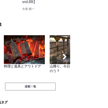
vol.09】
今泉 慎一
載
料理と道具とアウトドア
山帰り、今日はどこでとと
わたし
のう？
連載一覧
気タグ