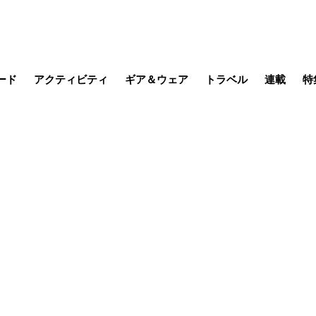
ード
アクティビティ
ギア＆ウェア
トラベル
連載
特
メラ
MTB
写真・動画
その他アクティビティ
キャンプ
スノー
その他
温泉・宿
名所・観光
缶詰博士の
そこに山
ブーツの
季節の虫
日本人ハイカ
低山小道
尾瀬ガイド
わたし、
耕して焙
その他連
フィッシング
登山
食事・お酒
日本で山