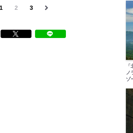
1
2
3
「
ノ
ゾ