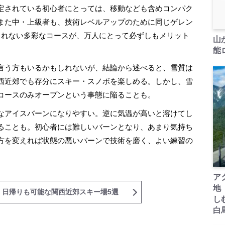
定されている初心者にとっては、移動なども含めコンパク
また中・上級者も、技術レベルアップのために同じゲレン
きれない多彩なコースが、万人にとって必ずしもメリット
山
能ロ
言う方もいるかもしれないが、結論から述べると、雪質は
西近郊でも存分にスキー・スノボを楽しめる。しかし、雪
コースのみオープンという事態に陥ることも。
なアイスバーンになりやすい。逆に気温が高いと溶けてし
ることも。初心者には難しいバーンとなり、あまり気持ち
方を変えれば状態の悪いバーンで技術を磨く、よい練習の
ア
地
・日帰りも可能な関西近郊スキー場5選
し
白