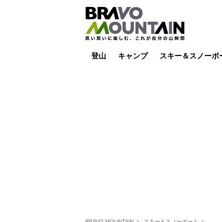
登山
キャンプ
スキー＆スノーボ
山小屋泊
山小屋ライブカメラ
テント泊
雪山
低山
山ご飯
その他登山
焚き火
その他キャンプ
スキー場ライブカ
バックカントリー
日帰り
キャンプ飯
スキー場
BRAVO MOUNTAIN
スキー＆スノーボード