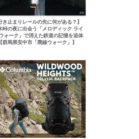
PR
行き止まりレールの先に何がある？】
氷峠の夜に出会う「メロディック ライ
 ウォーク」で消えた鉄道の記憶を追体
【群馬県安中市「廃線ウォーク」】