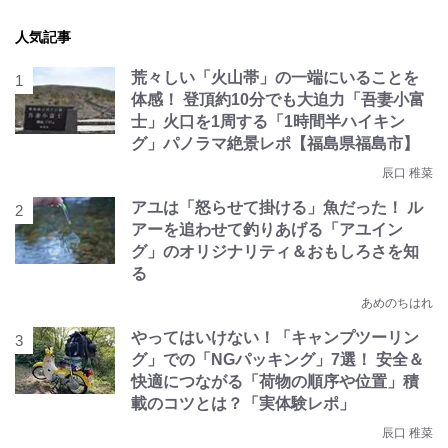
人気記事
荒々しい「火山帯」の一端にいることを
体感！ 登頂約10分でも大迫力「吾妻小富
士」火口を1周する「1時間半ハイキン
グ」パノラマ絶景レポ【福島県福島市】
辰口 稚菜
アユは「怒らせて掛ける」魚だった！ ル
アーを追わせて釣りあげる「アユイン
グ」のオリジナリティ＆おもしろさを知
る
あめのちはれ
やってはいけない！「キャンプツーリン
グ」での「NGパッキング」7選！ 安全＆
快適につながる「荷物の順序や位置」積
載のコツとは？「実体験レポ」
辰口 稚菜