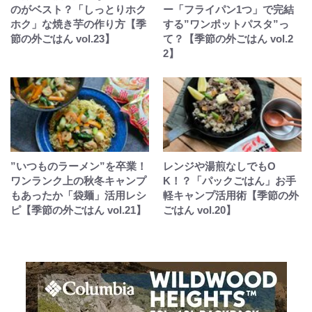
のがベスト？「しっとりホク
ー「フライパン1つ」で完結
ホク」な焼き芋の作り方【季
する”ワンポットパスタ”っ
節の外ごはん vol.23】
て？【季節の外ごはん vol.2
2】
”いつものラーメン”を卒業！
レンジや湯煎なしでもO
ワンランク上の秋冬キャンプ
K！？「パックごはん」お手
もあったか「袋麺」活用レシ
軽キャンプ活用術【季節の外
ピ【季節の外ごはん vol.21】
ごはん vol.20】