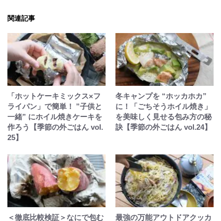
関連記事
「ホットケーキミックス×フ
冬キャンプを “ホッカホカ”
ライパン」で簡単！ ”子供と
に！「ごちそうホイル焼き」
一緒” にホイル焼きケーキを
を美味しく見せる包み方の秘
作ろう【季節の外ごはん vol.
訣【季節の外ごはん vol.24】
25】
＜徹底比較検証＞なにで包む
最強の万能アウトドアクッカ