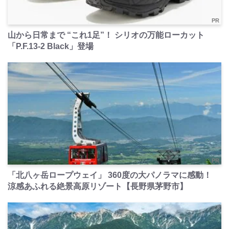
PR
山から日常まで “これ1足”！ シリオの万能ローカット
「P.F.13-2 Black」登場
PR
「北八ヶ岳ロープウェイ」 360度の大パノラマに感動！
涼感あふれる絶景高原リゾート【長野県茅野市】