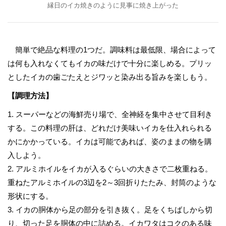
縁日のイカ焼きのように見事に焼き上がった
簡単で絶品な料理の1つだ。調味料は最低限、場合によって
は何も入れなくてもイカの味だけで十分に楽しめる。プリッ
としたイカの歯ごたえとジワッと染み出る旨みを楽しもう。
【調理方法】
1. スーパーなどの海鮮売り場で、全神経を集中させて目利き
する。この料理の肝は、どれだけ美味いイカを仕入れられる
かにかかっている。イカは可能であれば、姿のままの物を購
入しよう。
2. アルミホイルをイカが入るぐらいの大きさで二枚重ねる。
重ねたアルミホイルの3辺を2～3回折りたたみ、封筒のような
形状にする。
3. イカの胴体から足の部分を引き抜く。足をくちばしから切
り、切った足を胴体の中に詰める。イカワタはコクのある味