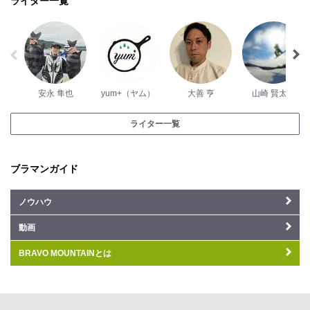
ライター一覧
安永 隼也
yum+（ヤム）
大善 亨
山崎 賢太郎
ライター一覧
ブラマンガイド
ノウハウ
動画
BRAVO MOUNTAINとは