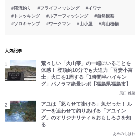
#渓流釣り
#フライフィッシング
#イワナ
#トレッキング
#ルアーフィッシング
#自然観察
#ソロキャンプ
#ワークマン
#山小屋
#高山植物
人気記事
荒々しい「火山帯」の一端にいることを
体感！ 登頂約10分でも大迫力「吾妻小富
士」火口を1周する「1時間半ハイキン
グ」パノラマ絶景レポ【福島県福島市】
辰口 稚菜
アユは「怒らせて掛ける」魚だった！ ル
アーを追わせて釣りあげる「アユイン
グ」のオリジナリティ＆おもしろさを知
る
あめのちはれ