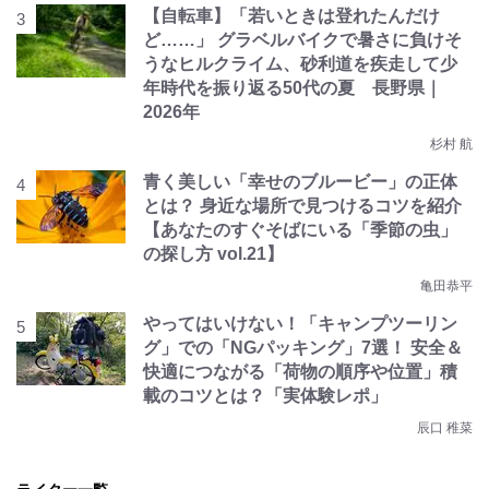
【自転車】「若いときは登れたんだけ
ど……」 グラベルバイクで暑さに負けそ
うなヒルクライム、砂利道を疾走して少
年時代を振り返る50代の夏 長野県｜
2026年
杉村 航
青く美しい「幸せのブルービー」の正体
とは？ 身近な場所で見つけるコツを紹介
【あなたのすぐそばにいる「季節の虫」
の探し方 vol.21】
亀田恭平
やってはいけない！「キャンプツーリン
グ」での「NGパッキング」7選！ 安全＆
快適につながる「荷物の順序や位置」積
載のコツとは？「実体験レポ」
辰口 稚菜