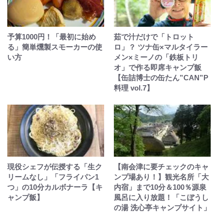
予算1000円！「最初に始め
茹で汁だけで「トロット
る」簡単燻製スモーカーの使
ロ」？ ツナ缶×マルタイラー
い方
メン×ミーノの「鉄板トリ
オ」で作る即席キャンプ飯
【缶詰博士の缶たん”CAN”P
料理 vol.7】
現役シェフが伝授する「生ク
【南会津に要チェックのキャ
リームなし」「フライパン1
ンプ場あり！】観光名所「大
つ」の10分カルボナーラ【キ
内宿」まで10分＆100％源泉
ャンプ飯】
風呂に入り放題！「こぼうし
の湯 洗心亭キャンプサイト」