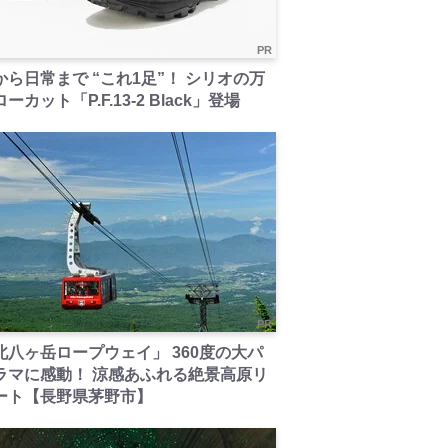
PR
から日常まで “これ1足”！ シリオの万
ーカット「P.F.13-2 Black」登場
PR
北八ヶ岳ロープウェイ」 360度の大パ
ラマに感動！ 涼感あふれる絶景高原リ
ート【長野県茅野市】