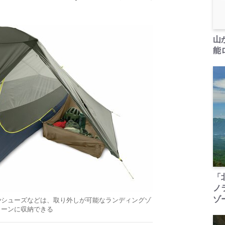
。
山
能ロ
「
ノ
ゾ
やシューズなどは、取り外しが可能なランディングゾ
ーンに収納できる