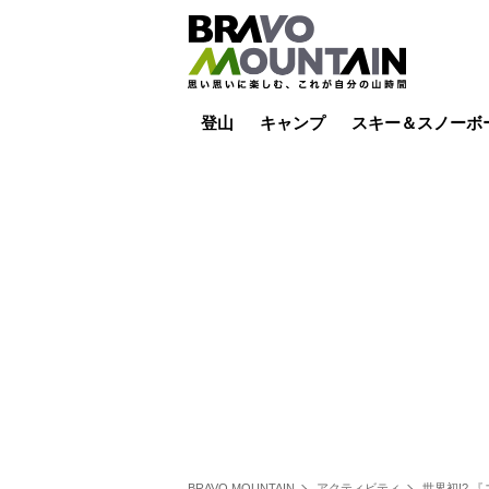
登山
キャンプ
スキー＆スノーボ
山小屋泊
山小屋ライブカメラ
テント泊
雪山
低山
山ご飯
その他登山
焚き火
その他キャンプ
スキー場ライブカ
バックカントリー
日帰り
キャンプ飯
スキー場
BRAVO MOUNTAIN
アクティビティ
世界初!?