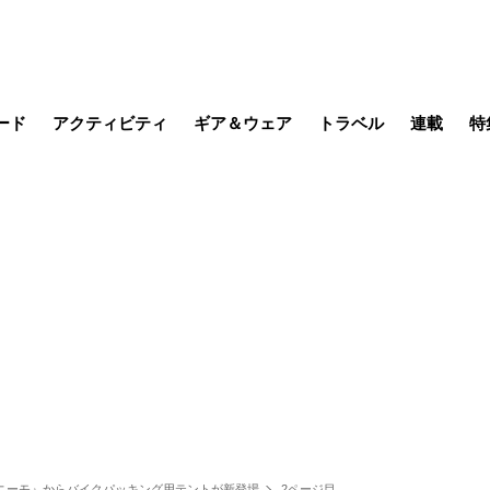
ード
アクティビティ
ギア＆ウェア
トラベル
連載
特
メラ
MTB
写真・動画
その他アクティビティ
キャンプ
スノー
その他
温泉・宿
名所・観光
日本で山
缶詰博士の
そこに山
ブーツの
日本人ハイカ
低山小道
尾瀬ガイド
わたし、
耕して焙
その他連
フィッシング
登山
食事・お酒
季節の虫
 『ニーモ』からバイクパッキング用テントが新登場
2ページ目