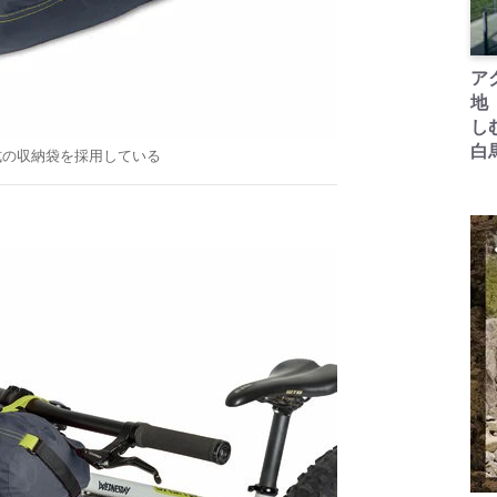
ア
地
し
白
式の収納袋を採用している