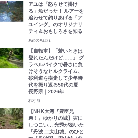
アユは「怒らせて掛け
る」魚だった！ ルアーを
追わせて釣りあげる「ア
ユイング」のオリジナリ
ティ＆おもしろさを知る
あめのちはれ
【自転車】「若いときは
登れたんだけど……」 グ
ラベルバイクで暑さに負
けそうなヒルクライム、
砂利道を疾走して少年時
代を振り返る50代の夏
長野県｜2026年
杉村 航
【NHK大河『豊臣兄
弟！』ゆかりの城】実に
しつこい… 光秀が築いた
「丹波 二大山城」のひと