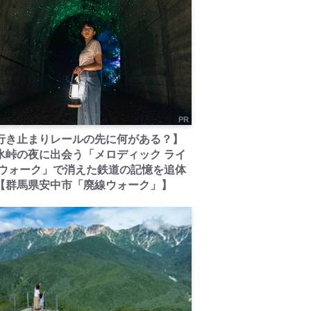
PR
行き止まりレールの先に何がある？】
氷峠の夜に出会う「メロディック ライ
 ウォーク」で消えた鉄道の記憶を追体
【群馬県安中市「廃線ウォーク」】