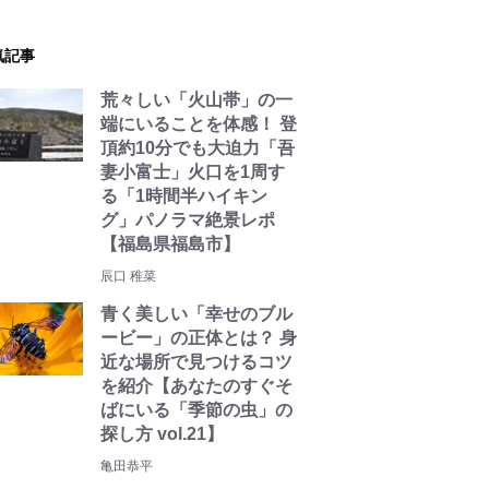
気記事
荒々しい「火山帯」の一
端にいることを体感！ 登
頂約10分でも大迫力「吾
妻小富士」火口を1周す
る「1時間半ハイキン
グ」パノラマ絶景レポ
【福島県福島市】
辰口 稚菜
青く美しい「幸せのブル
ービー」の正体とは？ 身
近な場所で見つけるコツ
を紹介【あなたのすぐそ
ばにいる「季節の虫」の
探し方 vol.21】
亀田恭平