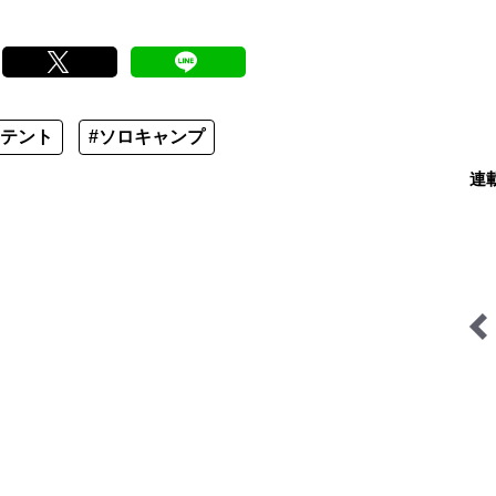
#テント
#ソロキャンプ
連
のナチュラリスト
behind the products
季節の虫