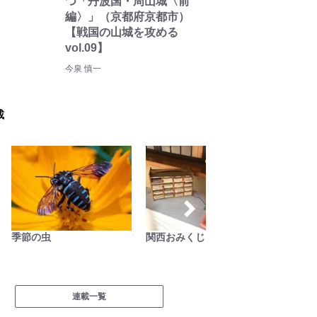
つ「丹波国・周山城〈前
編〉」（京都府京都市）
【戦国の山城を攻める
vol.09】
今泉 慎一
載
関西おみくじジャーニー
フランス人茶商の茶国漫遊
記
連載一覧