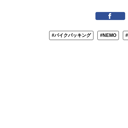
#バイクパッキング
#NEMO
キジ博士
入門