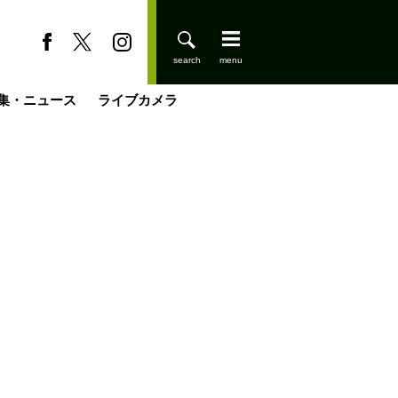
集・ニュース
ライブカメラ
登りはじめました
缶たん”CAN”P料理
小屋を興して
国の街角で
ーのネパール移住見聞録「Like a Rolling Stone」
具＆技術研究所
きららの“おぜ沼“日記
山小屋はじめます
煎して走る男
載
スキー場
山小屋