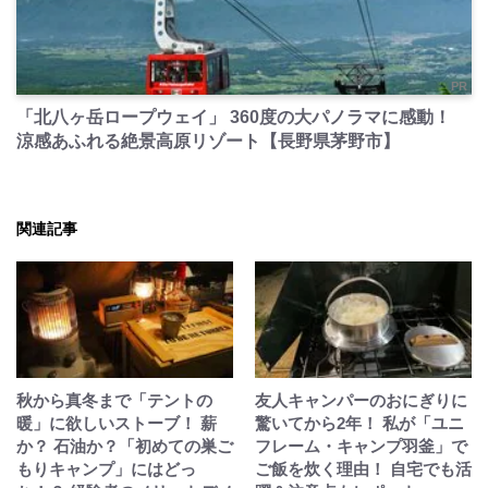
PR
「北八ヶ岳ロープウェイ」 360度の大パノラマに感動！
涼感あふれる絶景高原リゾート【長野県茅野市】
関連記事
秋から真冬まで「テントの
友人キャンパーのおにぎりに
暖」に欲しいストーブ！ 薪
驚いてから2年！ 私が「ユニ
か？ 石油か？「初めての巣ご
フレーム・キャンプ羽釜」で
もりキャンプ」にはどっ
ご飯を炊く理由！ 自宅でも活