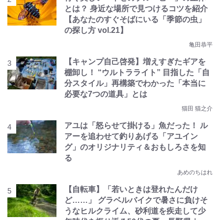
とは？ 身近な場所で見つけるコツを紹介
【あなたのすぐそばにいる「季節の虫」
の探し方 vol.21】
亀田恭平
【キャンプ自己啓発】増えすぎたギアを
棚卸し！ “ウルトラライト” 目指した「自
分スタイル」再構築でわかった「本当に
必要な7つの道具」とは
猫田 猫之介
アユは「怒らせて掛ける」魚だった！ ル
アーを追わせて釣りあげる「アユイン
グ」のオリジナリティ＆おもしろさを知
る
あめのちはれ
【自転車】「若いときは登れたんだけ
ど……」 グラベルバイクで暑さに負けそ
うなヒルクライム、砂利道を疾走して少