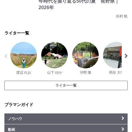
年時代を振り返る50代の夏 長野県｜
2026年
杉村 航
ライター一覧
渡辺 れお
山下 ゆか
沖野 隆
岡谷 大地
ライター一覧
ブラマンガイド
ノウハウ
動画