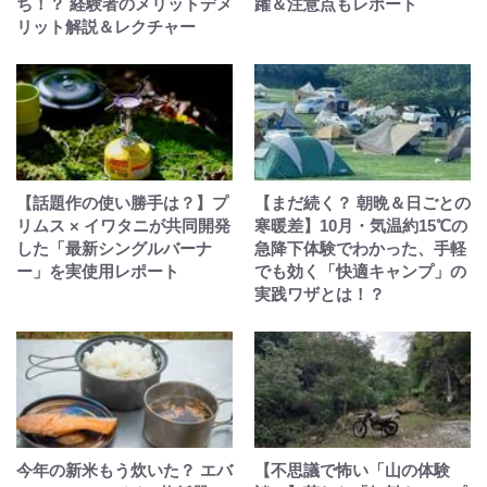
ち！？ 経験者のメリットデメ
躍＆注意点もレポート
リット解説＆レクチャー
【話題作の使い勝手は？】プ
【まだ続く？ 朝晩＆日ごとの
リムス × イワタニが共同開発
寒暖差】10月・気温約15℃の
した「最新シングルバーナ
急降下体験でわかった、手軽
ー」を実使用レポート
でも効く「快適キャンプ」の
実践ワザとは！？
今年の新米もう炊いた？ エバ
【不思議で怖い「山の体験