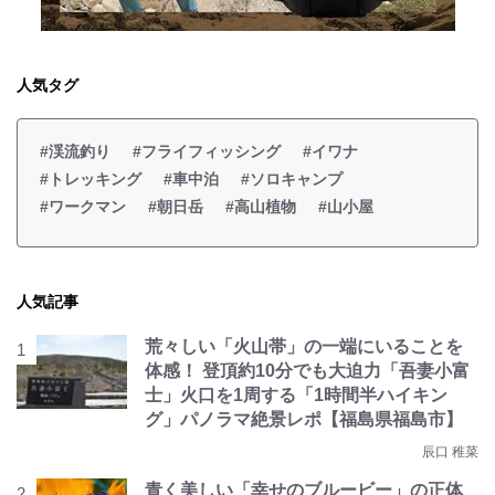
人気タグ
#渓流釣り
#フライフィッシング
#イワナ
#トレッキング
#車中泊
#ソロキャンプ
#ワークマン
#朝日岳
#高山植物
#山小屋
人気記事
荒々しい「火山帯」の一端にいることを
体感！ 登頂約10分でも大迫力「吾妻小富
士」火口を1周する「1時間半ハイキン
グ」パノラマ絶景レポ【福島県福島市】
辰口 稚菜
青く美しい「幸せのブルービー」の正体