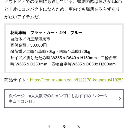
アウトドアでの使用にも適している。収納の際は厚さが13cm
と非常にコンパクトになるため、車内でも場所を取らずあり
がたいアイテムだ。
花岡車輌
フラットカート 2×4 ブルー
自治体／埼玉県鴻巣市
寄付金額／58,000円
耐荷重／二輪台車時70kg・四輪台車時120kg
サイズ／折りたたみ時 W385 x D640 x H130mm・二輪台車
時 W385 x D250ｍm・四輪台車時W385 x D630x H200mm
商品サイト：
https://item.rakuten.co.jp/f112178-kounosu/41825/
次ページ ■大人数でのキャンプにもおすすめ「バーベ
キューコンロ」
1
2