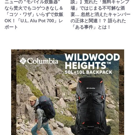
ニューの “モバイル炊飯器”
談」】荒れた「無料キャンプ
なら焚火でもコゲつきなし＆
場」ではじまる不可解な酒
「コツ・ワザ」いらずで炊飯
宴… 忽然と消えたキャンパー
OK！「U.L. Alu Pot 700」レ
の正体と関連！？ 語られた
ポート
「ある事件」とは！