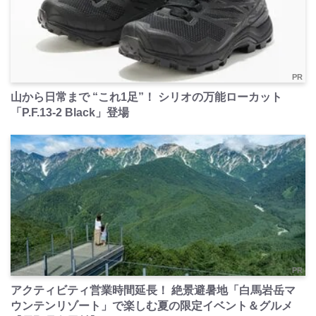
PR
山から日常まで “これ1足”！ シリオの万能ローカット
「P.F.13-2 Black」登場
PR
アクティビティ営業時間延長！ 絶景避暑地「白馬岩岳マ
ウンテンリゾート」で楽しむ夏の限定イベント＆グルメ