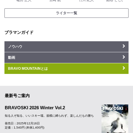
亀田 正人
宮崎 航
竹川 紀人
細谷 としひで
ライター一覧
ブラマンガイド
ノウハウ
動画
BRAVO MOUNTAINとは
最新号ご案内
BRAVOSKI 2026 Winter Vol.2
知る人ぞ知る、いいスキー場。規模に縛られず、楽しんだもの勝ち
発売日：2025年12月16日
定価：1,540円 (本体1,400円)