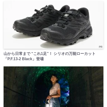
PR
山から日常まで “これ1足”！ シリオの万能ローカット
「P.F.13-2 Black」登場