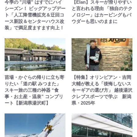
今季の "川場” はすでにハイ
【Elan】スキーが滑りやすい
シーズン！ ビッグアップデー
と言われる理由 「独自のテク
ト「人工降雪機拡充＆迂回コ
ノロジー」はカービングもパ
ース新設＆センターハウス改
ウダーも思いのままに
装」で満足度ますます向上！
苗場・かぐらの帰りに立ち寄
【特集】オリンピアン・吉岡
りたい「道の駅 みつまた」
大輔が教える「後悔しないス
スキー旅の三種の神器 “食
キーギアの選び方」 越後湯沢
事・お土産・温泉” コンプリ
クレブスポーツで学ぶ 新潟
ート【新潟県湯沢町】
県・2025年