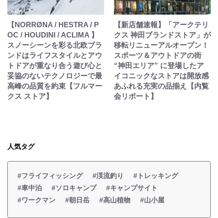
【NORRØNA / HESTRA / P
【新店舗速報】「アークテリ
OC / HOUDINI / ACLIMA 】
クス 神田ブランドストア」が
スノーシーンを彩る北欧ブラ
移転リニューアルオープン！
ンドはライフスタイルとアウ
スポーツ＆アウトドアの街
トドアが重なり合う遊び心と
“神田エリア” に登場したア
妥協のないテクノロジーで最
イコニックなストアは開放感
高峰の品質を約束【フルマー
あふれる充実の品揃え【内覧
クス ストア】
会リポート】
人気タグ
#フライフィッシング
#渓流釣り
#トレッキング
#車中泊
#ソロキャンプ
#キャンプサイト
#ワークマン
#朝日岳
#高山植物
#山小屋