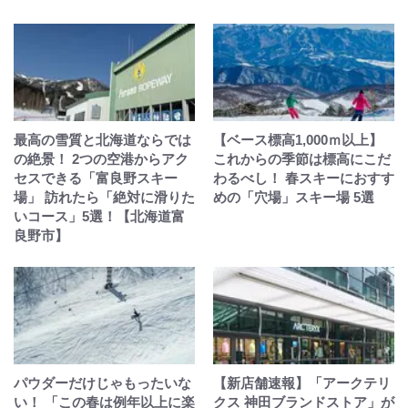
最高の雪質と北海道ならでは
【ベース標高1,000ｍ以上】
の絶景！ 2つの空港からアク
これからの季節は標高にこだ
セスできる「富良野スキー
わるべし！ 春スキーにおすす
場」 訪れたら「絶対に滑りた
めの「穴場」スキー場 5選
いコース」5選！【北海道富
良野市】
パウダーだけじゃもったいな
【新店舗速報】「アークテリ
い！ 「この春は例年以上に楽
クス 神田ブランドストア」が