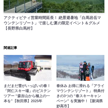
PR
アクティビティ営業時間延長！ 絶景避暑地「白馬岩岳マ
ウンテンリゾート」で楽しむ夏の限定イベント＆グルメ
【長野県白馬村】
関連記事
まだまだ雪がいっぱいの春！
春休み お得に滑れる「アライ
「阿仁スキー場」のピステン
マウンテンリゾート」 特典付
ツアー “森吉山から極上の一
きの3つの “春スキーキャン
本を”【秋田県】2025年
ペーン” を実施中！【新潟県
妙高市】