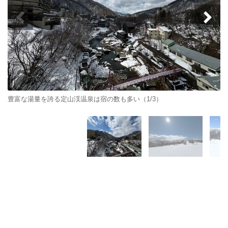
豊富な湯量を誇る定山渓温泉は宿の数も多い（1/3）