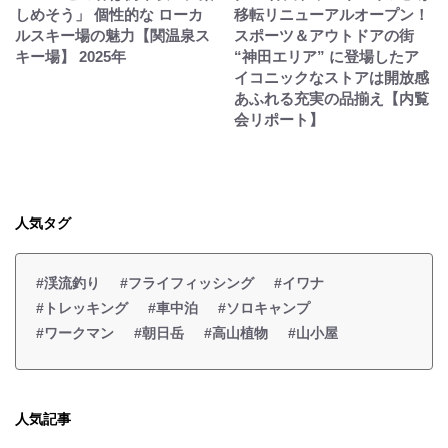
しめそう」 個性的な ローカ
移転リニューアルオープン！
ルスキー場の魅力【関温泉ス
スポーツ＆アウトドアの街
キー場】 2025年
“神田エリア” に登場したア
イコニックなストアは開放感
あふれる充実の品揃え【内覧
会リポート】
人気タグ
#渓流釣り
#フライフィッシング
#イワナ
#トレッキング
#車中泊
#ソロキャンプ
#ワークマン
#朝日岳
#高山植物
#山小屋
人気記事