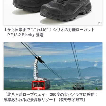
PR
山から日常まで “これ1足”！ シリオの万能ローカット
「P.F.13-2 Black」登場
PR
「北八ヶ岳ロープウェイ」 360度の大パノラマに感動！
涼感あふれる絶景高原リゾート【長野県茅野市】