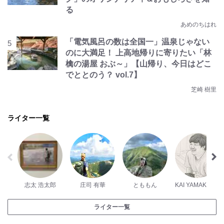
る
あめのちはれ
「電気風呂の数は全国一」温泉じゃない
のに大満足！ 上高地帰りに寄りたい「林
檎の湯屋 おぶ～」【山帰り、今日はどこ
でととのう？ vol.7】
芝崎 樹里
ライター一覧
志太 浩太郎
庄司 有華
とももん
KAI YAMAKAWA
ライター一覧