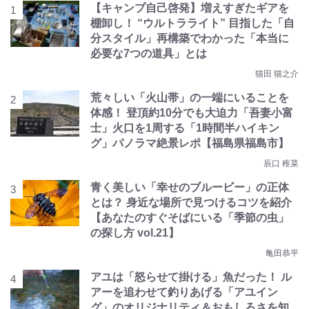
【キャンプ自己啓発】増えすぎたギアを
棚卸し！ “ウルトラライト” 目指した「自
分スタイル」再構築でわかった「本当に
必要な7つの道具」とは
猫田 猫之介
荒々しい「火山帯」の一端にいることを
体感！ 登頂約10分でも大迫力「吾妻小富
士」火口を1周する「1時間半ハイキン
グ」パノラマ絶景レポ【福島県福島市】
辰口 稚菜
青く美しい「幸せのブルービー」の正体
とは？ 身近な場所で見つけるコツを紹介
【あなたのすぐそばにいる「季節の虫」
の探し方 vol.21】
亀田恭平
アユは「怒らせて掛ける」魚だった！ ル
アーを追わせて釣りあげる「アユイン
グ」のオリジナリティ＆おもしろさを知