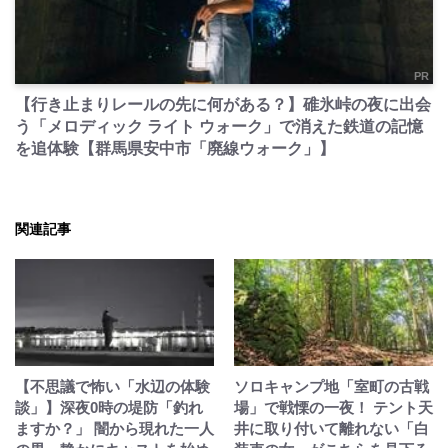
PR
【行き止まりレールの先に何がある？】碓氷峠の夜に出会
う「メロディック ライト ウォーク」で消えた鉄道の記憶
を追体験【群馬県安中市「廃線ウォーク」】
関連記事
【不思議で怖い「水辺の体験
ソロキャンプ地「室町の古戦
談」】深夜0時の堤防「釣れ
場」で戦慄の一夜！ テント天
ますか？」 闇から現れた一人
井に取り付いて離れない「白