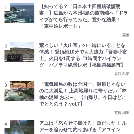
【知ってる？「日本本土四極踏破証明
書」】広島から本州4島の最南端へ「ドラ
イブがてら行ってみた」意外な結果！
「車中泊レポート」
菱優
荒々しい「火山帯」の一端にいることを
体感！ 登頂約10分でも大迫力「吾妻小富
士」火口を1周する「1時間半ハイキン
グ」パノラマ絶景レポ【福島県福島市】
辰口 稚菜
「電気風呂の数は全国一」温泉じゃない
のに大満足！ 上高地帰りに寄りたい「林
檎の湯屋 おぶ～」【山帰り、今日はどこ
でととのう？ vol.7】
芝崎 樹里
アユは「怒らせて掛ける」魚だった！ ル
アーを追わせて釣りあげる「アユイン