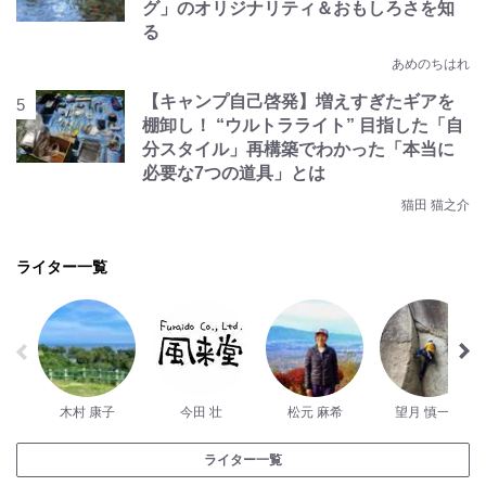
グ」のオリジナリティ＆おもしろさを知
る
あめのちはれ
【キャンプ自己啓発】増えすぎたギアを
棚卸し！ “ウルトラライト” 目指した「自
分スタイル」再構築でわかった「本当に
必要な7つの道具」とは
猫田 猫之介
ライター一覧
木村 康子
今田 壮
松元 麻希
望月 慎一郎
ライター一覧