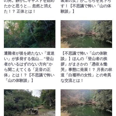
の男。静かにキャストを始め
装束の女」がこちらを見下ろ
たかと思うと… 忽然と消え
す！【不思議で怖い「山の体
た！？ 正体とは！
験談」】
遭難者が後を絶たない「道迷
【不思議で怖い「山の体験
い」が多発する低山… “登山
談」】ほんの「登山者の挨
者がいるはずのない方向”か
拶」がまさかの「憑依＆慟
ら聞こえてくる「足音の正
哭」事態に発展！？ 月夜の林
体」とは！？【不思議で怖い
道「白襦袢の女性」との奇異
「山の体験談」】
な交流とは！