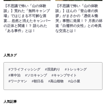
【不思議で怖い「山の体験
【不思議で怖い「山の体験
談」】荒れた「無料キャンプ
談」】ほんの「登山者の挨
場」ではじまる不可解な酒
拶」がまさかの「憑依＆慟
宴… 忽然と消えたキャンパー
哭」事態に発展！？ 月夜の林
の正体と関連！？ 語られた
道「白襦袢の女性」との奇異
「ある事件」とは！
な交流とは！
人気タグ
#フライフィッシング
#渓流釣り
#トレッキング
#車中泊
#ソロキャンプ
#キャンプサイト
#ワークマン
#朝日岳
#高山植物
#山小屋
人気記事