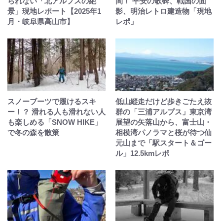
られない「北アルプスの絶
間！ 平安の歌碑、戦国の面
景」現地レポート【2025年1
影、明治レトロ建造物「現地
月・岐阜県高山市】
レポ」
スノーブーツで履けるスキ
低山縦走だけど歩きごたえ抜
ー！？ 滑れる人も滑れない人
群の「三浦アルプス」東京湾
も楽しめる「SNOW HIKE」
展望の矢落山から、富士山・
で冬の森を散策
相模湾パノラマと桜が待つ仙
元山まで「駅スタート＆ゴー
ル」12.5kmレポ