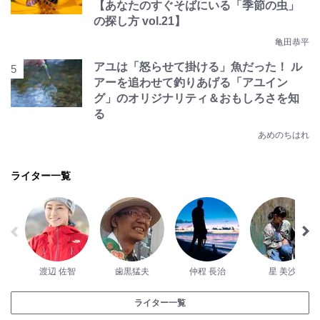
【あなたのすぐそばにいる「季節の虫」
の探し方 vol.21】
亀田恭平
アユは「怒らせて掛ける」魚だった！ ル
アーを追わせて釣りあげる「アユイン
グ」のオリジナリティ＆おもしろさを知
る
あめのちはれ
ライター一覧
渡辺 佐智
歯黒猛夫
仲程 長治
星 美沙
ライター一覧