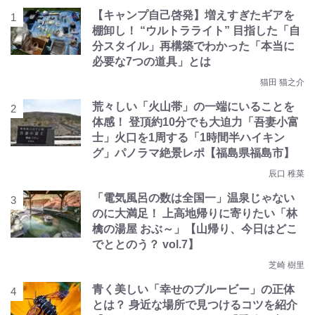
【キャンプ自己啓発】増えすぎたギアを
棚卸し！ “ウルトラライト” 目指した「自
分スタイル」再構築でわかった「本当に
必要な7つの道具」とは
猫田 猫之介
荒々しい「火山帯」の一端にいることを
体感！ 登頂約10分でも大迫力「吾妻小富
士」火口を1周する「1時間半ハイキン
グ」パノラマ絶景レポ【福島県福島市】
辰口 稚菜
「電気風呂の数は全国一」温泉じゃない
のに大満足！ 上高地帰りに寄りたい「林
檎の湯屋 おぶ～」【山帰り、今日はどこ
でととのう？ vol.7】
芝崎 樹里
青く美しい「幸せのブルービー」の正体
とは？ 身近な場所で見つけるコツを紹介