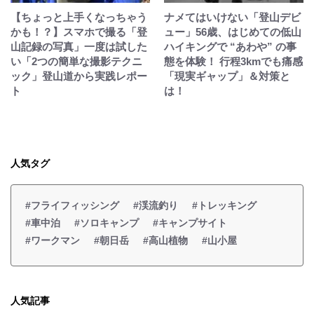
【ちょっと上手くなっちゃう
ナメてはいけない「登山デビ
かも！？】スマホで撮る「登
ュー」56歳、はじめての低山
山記録の写真」一度は試した
ハイキングで “あわや” の事
い「2つの簡単な撮影テクニ
態を体験！ 行程3kmでも痛感
ック」登山道から実践レポー
「現実ギャップ」＆対策と
ト
は！
人気タグ
#フライフィッシング
#渓流釣り
#トレッキング
#車中泊
#ソロキャンプ
#キャンプサイト
#ワークマン
#朝日岳
#高山植物
#山小屋
人気記事