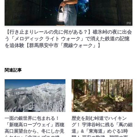
PR
【行き止まりレールの先に何がある？】碓氷峠の夜に出会
う「メロディック ライト ウォーク」で消えた鉄道の記憶
を追体験【群馬県安中市「廃線ウォーク」】
関連記事
一面の銀世界に包まれる！
歴史を刻む峠道でハイキン
「新穂高ロープウェイ」西穂
グ！ 宇津谷峠に残る「蔦の細
高口展望台から、冬にしか見
道」&「東海道」めぐる1時