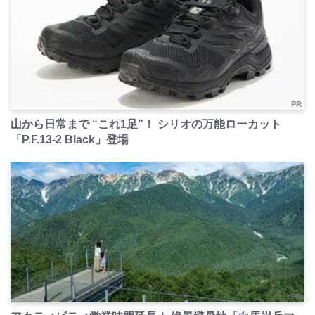
PR
山から日常まで “これ1足”！ シリオの万能ローカット
「P.F.13-2 Black」登場
PR