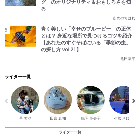
グ」のオリジナリティ＆おもしろさを知
る
あめのちはれ
青く美しい「幸せのブルービー」の正体
とは？ 身近な場所で見つけるコツを紹介
【あなたのすぐそばにいる「季節の虫」
の探し方 vol.21】
亀田恭平
ライター一覧
星 美沙
田奈 真知
鶴岡 亜矢子
小松 さゆり
ライター一覧