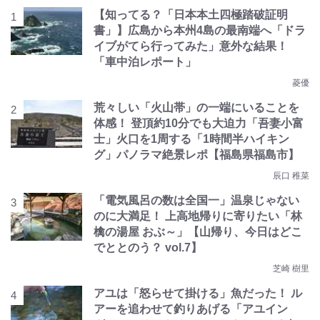
【知ってる？「日本本土四極踏破証明
書」】広島から本州4島の最南端へ「ドラ
イブがてら行ってみた」意外な結果！
「車中泊レポート」
菱優
荒々しい「火山帯」の一端にいることを
体感！ 登頂約10分でも大迫力「吾妻小富
士」火口を1周する「1時間半ハイキン
グ」パノラマ絶景レポ【福島県福島市】
辰口 稚菜
「電気風呂の数は全国一」温泉じゃない
のに大満足！ 上高地帰りに寄りたい「林
檎の湯屋 おぶ～」【山帰り、今日はどこ
でととのう？ vol.7】
芝崎 樹里
アユは「怒らせて掛ける」魚だった！ ル
アーを追わせて釣りあげる「アユイン