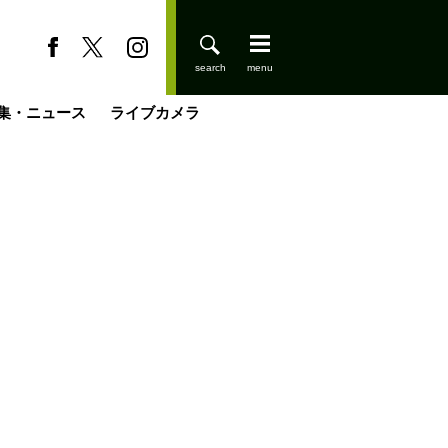
集・ニュース
ライブカメラ
登りはじめました
缶たん”CAN”P料理
小屋を興して
国の街角で
ーのネパール移住見聞録「Like a Rolling Stone」
具＆技術研究所
きららの“おぜ沼“日記
山小屋はじめます
煎して走る男
載
スキー場
山小屋