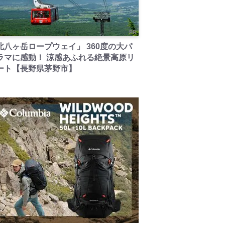
PR
北八ヶ岳ロープウェイ」 360度の大パ
ラマに感動！ 涼感あふれる絶景高原リ
ート【長野県茅野市】