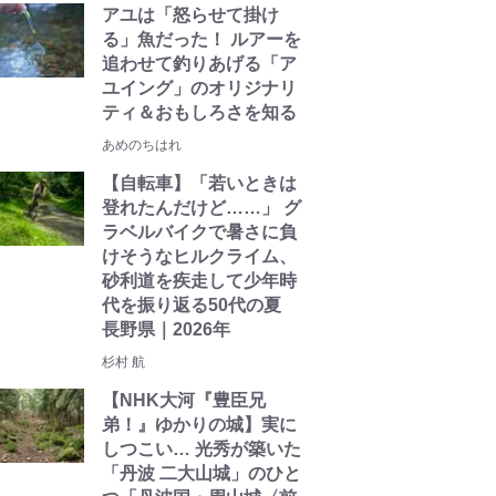
アユは「怒らせて掛け
る」魚だった！ ルアーを
追わせて釣りあげる「ア
ユイング」のオリジナリ
ティ＆おもしろさを知る
あめのちはれ
【自転車】「若いときは
登れたんだけど……」 グ
ラベルバイクで暑さに負
けそうなヒルクライム、
砂利道を疾走して少年時
代を振り返る50代の夏
長野県｜2026年
杉村 航
【NHK大河『豊臣兄
弟！』ゆかりの城】実に
しつこい… 光秀が築いた
「丹波 二大山城」のひと