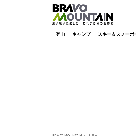
登山
キャンプ
スキー＆スノーボ
山小屋泊
山小屋ライブカメラ
テント泊
雪山
低山
山ご飯
その他登山
焚き火
その他キャンプ
スキー場ライブカ
バックカントリー
日帰り
キャンプ飯
スキー場
BRAVO MOUNTAIN
トラベル