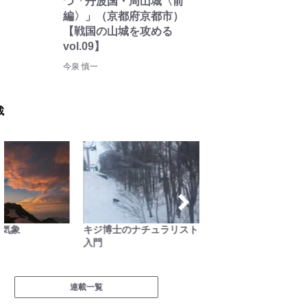
つ「丹波国・周山城〈前
編〉」（京都府京都市）
【戦国の山城を攻める
vol.09】
今泉 慎一
載
キジ博士のナチュラリスト
料理と道具とアウトドア
無人地
入門
連載一覧