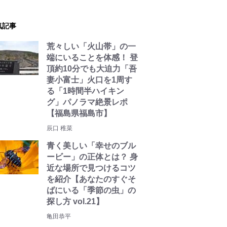
気記事
荒々しい「火山帯」の一
端にいることを体感！ 登
頂約10分でも大迫力「吾
妻小富士」火口を1周す
る「1時間半ハイキン
グ」パノラマ絶景レポ
【福島県福島市】
辰口 稚菜
青く美しい「幸せのブル
ービー」の正体とは？ 身
近な場所で見つけるコツ
を紹介【あなたのすぐそ
ばにいる「季節の虫」の
探し方 vol.21】
亀田恭平