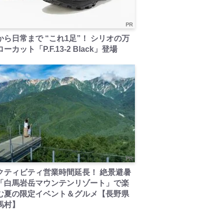
PR
から日常まで “これ1足”！ シリオの万
ーカット「P.F.13-2 Black」登場
PR
クティビティ営業時間延長！ 絶景避暑
「白馬岩岳マウンテンリゾート」で楽
む夏の限定イベント＆グルメ【長野県
馬村】