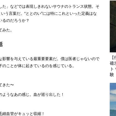
した」などでは表現しきれないサウナのトランス状態。そ
という言葉だ。“ととのい”には特にこれといった定義はな
いるのだろうか？
てみた。
話
【
な影響を与えている最重要要素だ。僕は医者じゃないので
碓
下のことが体に起きているのを感じている。
ト
験
てきた〜
のようなあの感じ。血が巡り出した！
毛細血管がキュッと収縮！