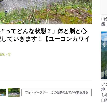
山
能ロ
う”ってどんな状態？」体と脳と心
説していきます！【ユーコンカワイ
】
温泉・宿
ア
地
フォトギャラリー この記事の全ての写真を見る
し
白