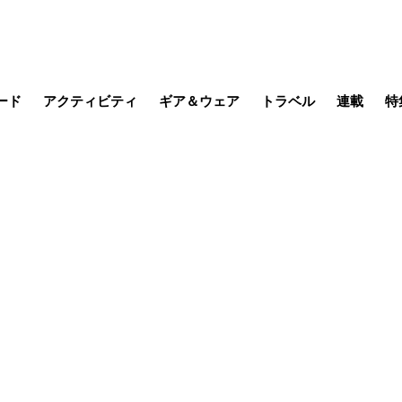
ード
アクティビティ
ギア＆ウェア
トラベル
連載
特
メラ
MTB
写真・動画
その他アクティビティ
キャンプ
スノー
その他
温泉・宿
名所・観光
日本で山
缶詰博士の
そこに山
ブーツの
日本人ハイカ
低山小道
尾瀬ガイド
わたし、
耕して焙
その他連
フィッシング
登山
食事・お酒
季節の虫