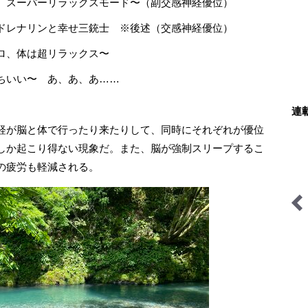
。スーパーリラックスモード〜（副交感神経優位）
ドレナリンと幸せ三銃士 ※後述（交感神経優位）
ロ、体は超リラックス〜
ちいい〜 あ、あ、あ……
連
経が脳と体で行ったり来たりして、同時にそれぞれが優位
しか起こり得ない現象だ。また、脳が強制スリープするこ
の疲労も軽減される。
今日も山旅気分
山の天気と気象