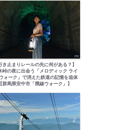
PR
行き止まりレールの先に何がある？】
氷峠の夜に出会う「メロディック ライ
 ウォーク」で消えた鉄道の記憶を追体
【群馬県安中市「廃線ウォーク」】