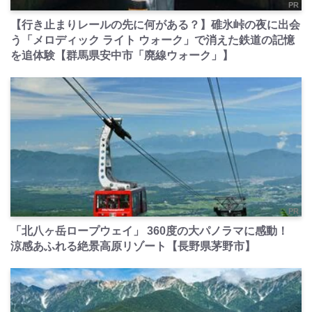
PR
【行き止まりレールの先に何がある？】碓氷峠の夜に出会
う「メロディック ライト ウォーク」で消えた鉄道の記憶
を追体験【群馬県安中市「廃線ウォーク」】
PR
「北八ヶ岳ロープウェイ」 360度の大パノラマに感動！
涼感あふれる絶景高原リゾート【長野県茅野市】