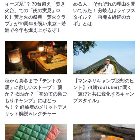
ィーズ系”？ 70台超え「焚き
める人」 それぞれの理由を聞
火台」での「炎の実見」O
いてみた！ 分岐点はライフス
K！ 焚き火の祭典「焚火クラ
タイル？ 「再開＆継続のカ
ブ」が10周年を祝い東京・若
ギ」とは
洲で今年も燃え上がるぞ！
秋から真冬まで「テントの
【マンネリキャンプ脱却のヒ
暖」に欲しいストーブ！ 薪
ント】74歳YouTuberに聞く
か？ 石油か？「初めての巣ご
「遊びと共に変化するキャン
もりキャンプ」にはどっ
プスタイル」
ち！？ 経験者のメリットデメ
リット解説＆レクチャー