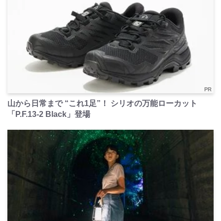
PR
山から日常まで “これ1足”！ シリオの万能ローカット
「P.F.13-2 Black」登場