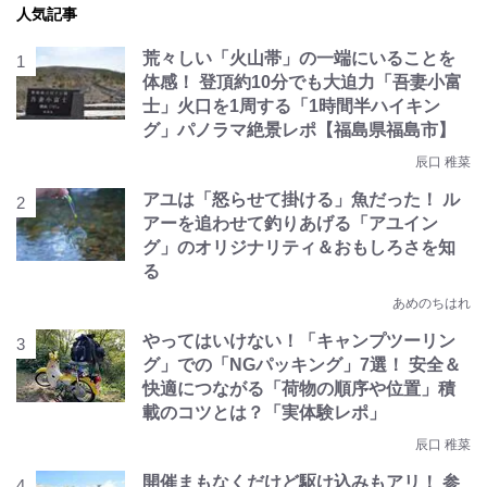
人気記事
荒々しい「火山帯」の一端にいることを
体感！ 登頂約10分でも大迫力「吾妻小富
士」火口を1周する「1時間半ハイキン
グ」パノラマ絶景レポ【福島県福島市】
辰口 稚菜
アユは「怒らせて掛ける」魚だった！ ル
アーを追わせて釣りあげる「アユイン
グ」のオリジナリティ＆おもしろさを知
る
あめのちはれ
やってはいけない！「キャンプツーリン
グ」での「NGパッキング」7選！ 安全＆
快適につながる「荷物の順序や位置」積
載のコツとは？「実体験レポ」
辰口 稚菜
開催まもなくだけど駆け込みもアリ！ 参