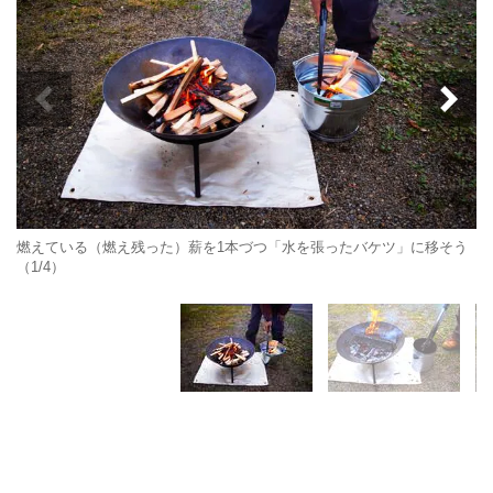
燃えている（燃え残った）薪を1本づつ「水を張ったバケツ」に移そう
（1/4）