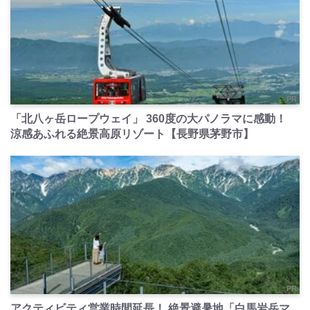
PR
「北八ヶ岳ロープウェイ」 360度の大パノラマに感動！
涼感あふれる絶景高原リゾート【長野県茅野市】
PR
アクティビティ営業時間延長！ 絶景避暑地「白馬岩岳マ