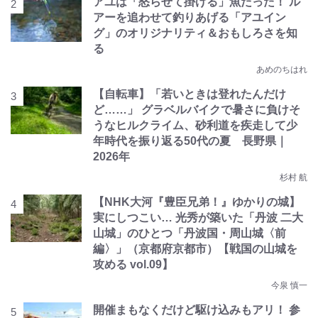
アユは「怒らせて掛ける」魚だった！ ル
アーを追わせて釣りあげる「アユイン
グ」のオリジナリティ＆おもしろさを知
る
あめのちはれ
【自転車】「若いときは登れたんだけ
ど……」 グラベルバイクで暑さに負けそ
うなヒルクライム、砂利道を疾走して少
年時代を振り返る50代の夏 長野県｜
2026年
杉村 航
【NHK大河『豊臣兄弟！』ゆかりの城】
実にしつこい… 光秀が築いた「丹波 二大
山城」のひとつ「丹波国・周山城〈前
編〉」（京都府京都市）【戦国の山城を
攻める vol.09】
今泉 慎一
開催まもなくだけど駆け込みもアリ！ 参