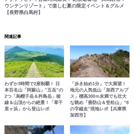
ウンテンリゾート」で楽しむ夏の限定イベント＆グルメ
【長野県白馬村】
関連記事
わずか3時間で2座制覇！ 日
「歩き始め1分」で大展望！
本百名山「阿蘇山」”五岳”の
地元の人気低山「加西アルプ
2つ「烏帽子岳＆杵島岳」稜
ス」標高300ｍ未満でも壮大
線＆山頂からの絶景！「草千
な眺め「善防山＆笠松山」“8
里ヶ浜」から登山レポ
の字縦走”現地レポ【兵庫県
加西市】