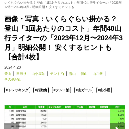
いくらぐらい掛かる？ 登山「1回あたりのコスト」年間40山行ライターの「2023年
12月〜2024年3月」明細公開！ 安くするヒントも
画像・写真：いくらぐらい掛かる？
登山「1回あたりのコスト」年間40山
行ライターの「2023年12月〜2024年3
月」明細公開！ 安くするヒントも
【合計4枚】
2024.4.28
登山
日帰り
山小屋泊
テント泊
雪山
低山
山ご飯
その他登山
#トレッキング
#行動食
#テント泊
#山ガール
#山小屋