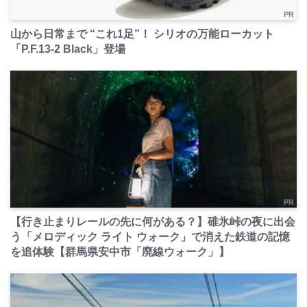
PR
山から日常まで “これ1足”！ シリオの万能ローカット
「P.F.13-2 Black」登場
PR
【行き止まりレールの先に何がある？】碓氷峠の夜に出会
う「メロディック ライト ウォーク」で消えた鉄道の記憶
を追体験【群馬県安中市「廃線ウォーク」】