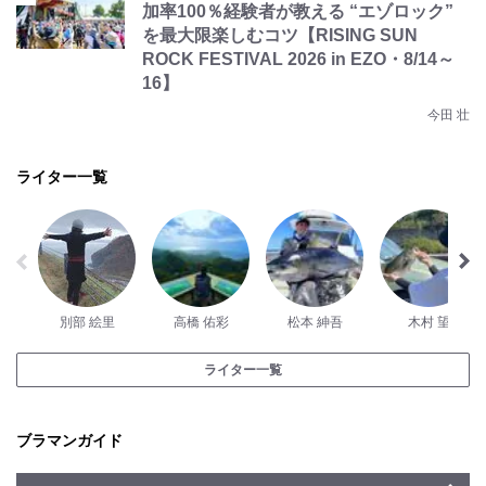
加率100％経験者が教える “エゾロック”
を最大限楽しむコツ【RISING SUN
ROCK FESTIVAL 2026 in EZO・8/14～
16】
今田 壮
ライター一覧
別部 絵里
高橋 佑彩
松本 紳吾
木村 望
ライター一覧
ブラマンガイド