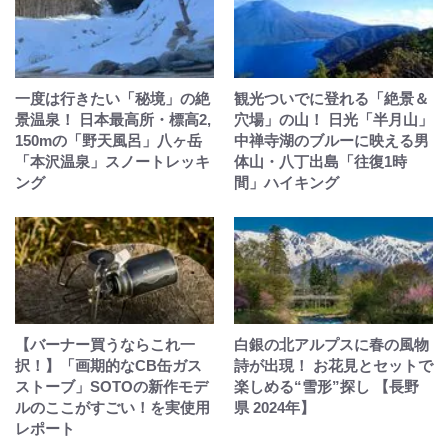
一度は行きたい「秘境」の絶
観光ついでに登れる「絶景＆
景温泉！ 日本最高所・標高2,
穴場」の山！ 日光「半月山」
150mの「野天風呂」八ヶ岳
中禅寺湖のブルーに映える男
「本沢温泉」スノートレッキ
体山・八丁出島「往復1時
ング
間」ハイキング
【バーナー買うならこれ一
白銀の北アルプスに春の風物
択！】「画期的なCB缶ガス
詩が出現！ お花見とセットで
ストーブ」SOTOの新作モデ
楽しめる“雪形”探し 【長野
ルのここがすごい！を実使用
県 2024年】
レポート