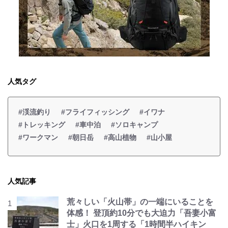
人気タグ
#渓流釣り
#フライフィッシング
#イワナ
#トレッキング
#車中泊
#ソロキャンプ
#ワークマン
#朝日岳
#高山植物
#山小屋
人気記事
荒々しい「火山帯」の一端にいることを
体感！ 登頂約10分でも大迫力「吾妻小富
士」火口を1周する「1時間半ハイキン