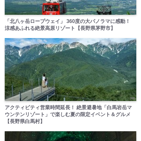
PR
「北八ヶ岳ロープウェイ」 360度の大パノラマに感動！
涼感あふれる絶景高原リゾート【長野県茅野市】
PR
アクティビティ営業時間延長！ 絶景避暑地「白馬岩岳マ
ウンテンリゾート」で楽しむ夏の限定イベント＆グルメ
【長野県白馬村】