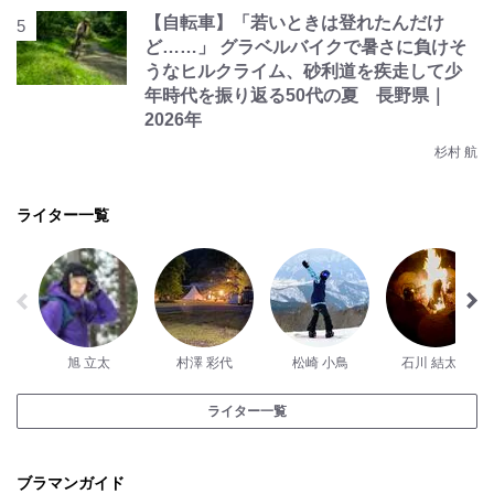
【自転車】「若いときは登れたんだけ
ど……」 グラベルバイクで暑さに負けそ
うなヒルクライム、砂利道を疾走して少
年時代を振り返る50代の夏 長野県｜
2026年
杉村 航
ライター一覧
旭 立太
村澤 彩代
松崎 小鳥
石川 結太郎
ライター一覧
ブラマンガイド