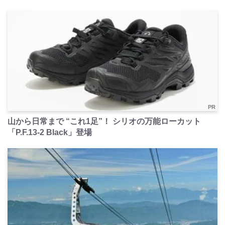
PR
山から日常まで “これ1足”！ シリオの万能ローカット
「P.F.13-2 Black」登場