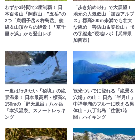
わずか3時間で2座制覇！ 日
「歩き始め1分」で大展望！
本百名山「阿蘇山」”五岳”の
地元の人気低山「加西アルプ
2つ「烏帽子岳＆杵島岳」稜
ス」標高300ｍ未満でも壮大
線＆山頂からの絶景！「草千
な眺め「善防山＆笠松山」“8
里ヶ浜」から登山レポ
の字縦走”現地レポ【兵庫県
加西市】
一度は行きたい「秘境」の絶
観光ついでに登れる「絶景＆
景温泉！ 日本最高所・標高2,
穴場」の山！ 日光「半月山」
150mの「野天風呂」八ヶ岳
中禅寺湖のブルーに映える男
「本沢温泉」スノートレッキ
体山・八丁出島「往復1時
ング
間」ハイキング