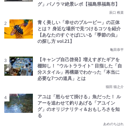
グ」パノラマ絶景レポ【福島県福島市】
辰口 稚菜
青く美しい「幸せのブルービー」の正体
とは？ 身近な場所で見つけるコツを紹介
【あなたのすぐそばにいる「季節の虫」
の探し方 vol.21】
亀田恭平
【キャンプ自己啓発】増えすぎたギアを
棚卸し！ “ウルトラライト” 目指した「自
分スタイル」再構築でわかった「本当に
必要な7つの道具」とは
猫田 猫之介
アユは「怒らせて掛ける」魚だった！ ル
アーを追わせて釣りあげる「アユイン
グ」のオリジナリティ＆おもしろさを知
る
あめのちはれ