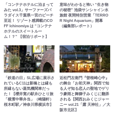
「コンテナホテルに泊まって
意味がわかると怖い “生き物
みた vol.3」サーファーズパ
の秘密” 池袋サンシャイン水
ラダイス千葉県一宮のビーチ
族館 夜間特別営業「TERRO
至近！ リゾート感満載のCO
R Night Aquarium」開幕
FF Ichinomiya は “コンテナ
（編集部レポート）
ホテルのスイートルー
ム！？” 【宿泊リポート】
「鉄道の日」SL広場に展示さ
近松門左衛門『曽根崎心中』
れているC11は新橋とは縁も
の舞台「お初天神」関西で知
所縁もない蒸気機関車だっ
る人ぞ知る恋人の聖地でゲリ
た！【櫻井寛の駅弁ひとり旅
ラ豪雨と舞獅子みくじに翻弄
「横濱中華弁当」（崎陽軒）
される【関西おみくじジャー
桜木町駅／神奈川県横浜市】
ニー vol.21「露 天神社」／大
阪市北区】