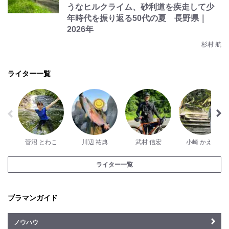
うなヒルクライム、砂利道を疾走して少
年時代を振り返る50代の夏 長野県｜
2026年
杉村 航
ライター一覧
菅沼 とわこ
川辺 祐典
武村 信宏
小崎 かえで
ライター一覧
ブラマンガイド
ノウハウ