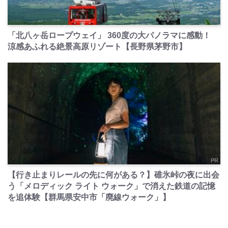
PR
「北八ヶ岳ロープウェイ」 360度の大パノラマに感動！
涼感あふれる絶景高原リゾート【長野県茅野市】
PR
【行き止まりレールの先に何がある？】碓氷峠の夜に出会
う「メロディック ライト ウォーク」で消えた鉄道の記憶
を追体験【群馬県安中市「廃線ウォーク」】