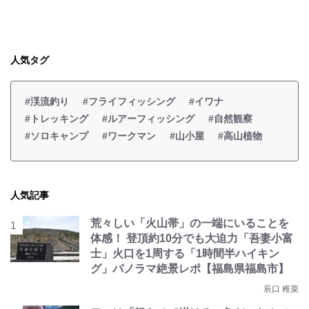
人気タグ
#渓流釣り
#フライフィッシング
#イワナ
#トレッキング
#ルアーフィッシング
#自然観察
#ソロキャンプ
#ワークマン
#山小屋
#高山植物
人気記事
荒々しい「火山帯」の一端にいることを
体感！ 登頂約10分でも大迫力「吾妻小富
士」火口を1周する「1時間半ハイキン
グ」パノラマ絶景レポ【福島県福島市】
辰口 稚菜