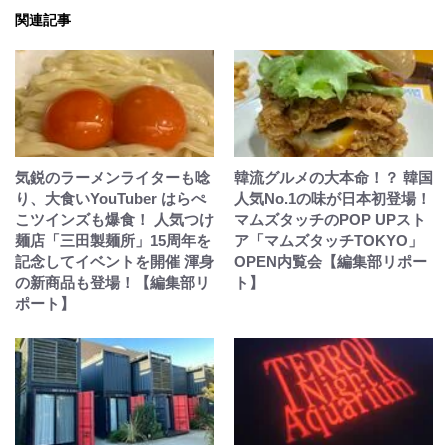
関連記事
気鋭のラーメンライターも唸
韓流グルメの大本命！？ 韓国
り、大食いYouTuber はらぺ
人気No.1の味が日本初登場！
こツインズも爆食！ 人気つけ
マムズタッチのPOP UPスト
麺店「三田製麺所」15周年を
ア「マムズタッチTOKYO」
記念してイベントを開催 渾身
OPEN内覧会【編集部リポー
の新商品も登場！【編集部リ
ト】
ポート】