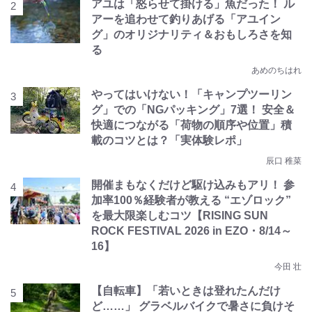
アユは「怒らせて掛ける」魚だった！ ル
アーを追わせて釣りあげる「アユイン
グ」のオリジナリティ＆おもしろさを知
る
あめのちはれ
やってはいけない！「キャンプツーリン
グ」での「NGパッキング」7選！ 安全＆
快適につながる「荷物の順序や位置」積
載のコツとは？「実体験レポ」
辰口 稚菜
開催まもなくだけど駆け込みもアリ！ 参
加率100％経験者が教える “エゾロック”
を最大限楽しむコツ【RISING SUN
ROCK FESTIVAL 2026 in EZO・8/14～
16】
今田 壮
【自転車】「若いときは登れたんだけ
ど……」 グラベルバイクで暑さに負けそ