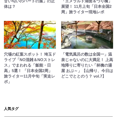
甘い匂いのハートの葉」の正
「エメラルド湖面＆つり橋」
体は？
展望！ 11月上旬「日本全国2
周」旅ライター現地レポ
穴場の紅葉スポット！ 埼玉ド
「電気風呂の数は全国一」温
ライブ「NO混雑＆NOストレ
泉じゃないのに大満足！ 上高
ス」でまわれる「飯能・日
地帰りに寄りたい「林檎の湯
高」5選！ 「日本全国2周」
屋 おぶ～」【山帰り、今日は
旅ライター11月中旬「実走レ
どこでととのう？ vol.7】
ポ」
人気タグ