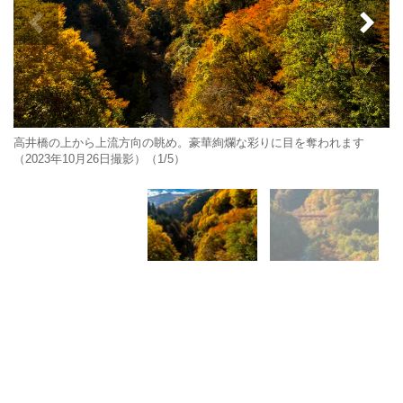
高井橋の上から上流方向の眺め。豪華絢爛な彩りに目を奪われます
（2023年10月26日撮影）（1/5）