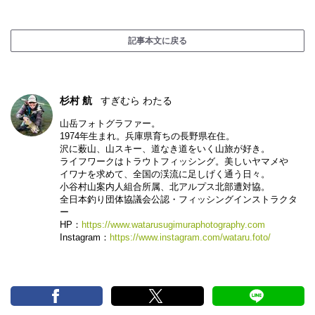
記事本文に戻る
杉村 航
すぎむら わたる
山岳フォトグラファー。
1974年生まれ。兵庫県育ちの長野県在住。
沢に薮山、山スキー、道なき道をいく山旅が好き。
ライフワークはトラウトフィッシング。美しいヤマメや
イワナを求めて、全国の渓流に足しげく通う日々。
小谷村山案内人組合所属、北アルプス北部遭対協。
全日本釣り団体協議会公認・フィッシングインストラクタ
ー
HP：
https://www.watarusugimuraphotography.com
Instagram：
https://www.instagram.com/wataru.foto/