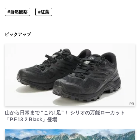
#自然観察
#紅葉
ピックアップ
PR
山から日常まで “これ1足”！ シリオの万能ローカット
「P.F.13-2 Black」登場