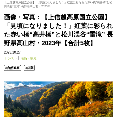
【上信越高原国立公園】「見頃になりました！」紅葉に彩られた赤い橋“高井橋”と松
川渓谷“雷滝” 長野県高山村・2023年
画像・写真：【上信越高原国立公園】
「見頃になりました！」紅葉に彩られ
た赤い橋“高井橋”と松川渓谷“雷滝” 長
野県高山村・2023年【合計5枚】
2023.10.27
トラベル
名所・観光
#自然観察
#紅葉