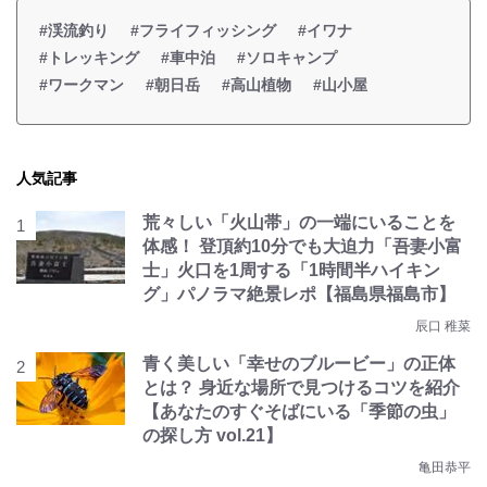
#渓流釣り
#フライフィッシング
#イワナ
#トレッキング
#車中泊
#ソロキャンプ
#ワークマン
#朝日岳
#高山植物
#山小屋
人気記事
荒々しい「火山帯」の一端にいることを
体感！ 登頂約10分でも大迫力「吾妻小富
士」火口を1周する「1時間半ハイキン
グ」パノラマ絶景レポ【福島県福島市】
辰口 稚菜
青く美しい「幸せのブルービー」の正体
とは？ 身近な場所で見つけるコツを紹介
【あなたのすぐそばにいる「季節の虫」
の探し方 vol.21】
亀田恭平