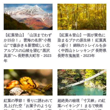
【紅葉登山】「山頂までわず
【紅葉＆登山】一面が黄色に
か15分！」 雲海の名所“小熊
染まるブナの原生林！ 紅葉真
山”で森歩き＆新雪眩しい北
っ盛り！ 錦秋のトレイルを歩
アルプスの山稜を望む“黒沢
く中西山トレッキング 長野県
高原”へ 長野県大町市・2023
長野市鬼無里・2023年
年
紅葉の季節！ 香りに誘われて
超絶美の秘境「寸又峡」の紅
見上げた空「お菓子のような
葉ハイキング！ まるで映画