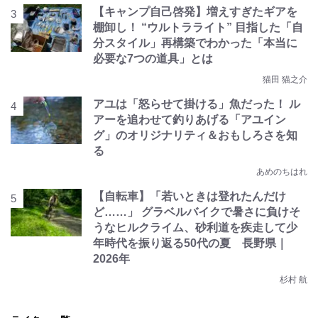
【キャンプ自己啓発】増えすぎたギアを
棚卸し！ “ウルトラライト” 目指した「自
分スタイル」再構築でわかった「本当に
必要な7つの道具」とは
猫田 猫之介
アユは「怒らせて掛ける」魚だった！ ル
アーを追わせて釣りあげる「アユイン
グ」のオリジナリティ＆おもしろさを知
る
あめのちはれ
【自転車】「若いときは登れたんだけ
ど……」 グラベルバイクで暑さに負けそ
うなヒルクライム、砂利道を疾走して少
年時代を振り返る50代の夏 長野県｜
2026年
杉村 航