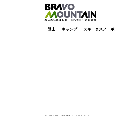
登山
キャンプ
スキー＆スノーボ
山小屋泊
山小屋ライブカメラ
テント泊
雪山
低山
山ご飯
その他登山
焚き火
その他キャンプ
スキー場ライブカ
バックカントリー
日帰り
キャンプ飯
スキー場
BRAVO MOUNTAIN
トラベル