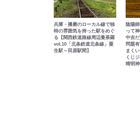
兵庫・播磨のローカル線で独
陰陽師
特の雰囲気を持った駅をめぐ
って神
る【関西鉄道路線周辺曼荼羅
中吉だ
vol.10「北条鉄道北条線」粟
問題有
生駅～田原駅間】
まくい
くじジャ
晴明神