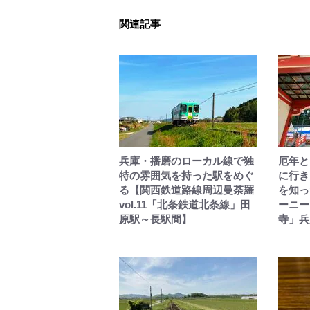
関連記事
兵庫・播磨のローカル線で独
厄年と
特の雰囲気を持った駅をめぐ
に行き
る【関西鉄道路線周辺曼荼羅
を知っ
vol.11「北条鉄道北条線」田
ーニー 
原駅～長駅間】
寺」兵