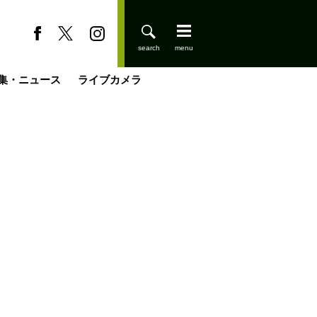
集・ニュース
ライブカメラ
登りはじめました
缶たん”CAN”P料理
小屋を興して
国の街角で
ーのネパール移住見聞録「Like a Rolling Stone」
具＆技術研究所
きららの“おぜ沼“日記
山小屋はじめます
載
スキー場
今日はどこでととのう？
山小屋