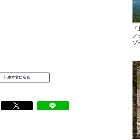
「
ノ
ゾ
記事本文に戻る