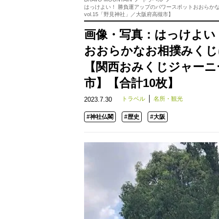
はっけよい！ 勝負運アップのパワースポットおおらか
vol.15「野見神社」／大阪府高槻市】
画像・写真：はっけよい
おおらかなお相撲みくじ
【関西おみくじジャーニー 
市】【合計10枚】
トラベル
名所・観光
2023.7.30
#神社仏閣
#歴史
#大阪