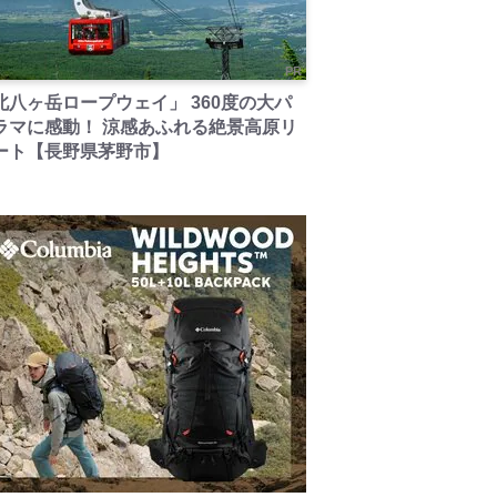
PR
北八ヶ岳ロープウェイ」 360度の大パ
ラマに感動！ 涼感あふれる絶景高原リ
ート【長野県茅野市】