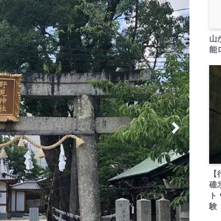
山
能ロ
【
碓
ト
験