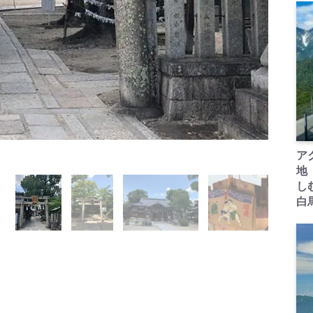
ア
地
し
白