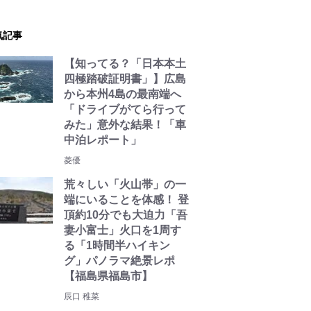
気記事
【知ってる？「日本本土
四極踏破証明書」】広島
から本州4島の最南端へ
「ドライブがてら行って
みた」意外な結果！「車
中泊レポート」
菱優
荒々しい「火山帯」の一
端にいることを体感！ 登
頂約10分でも大迫力「吾
妻小富士」火口を1周す
る「1時間半ハイキン
グ」パノラマ絶景レポ
【福島県福島市】
辰口 稚菜