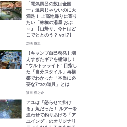
「電気風呂の数は全国
一」温泉じゃないのに大
満足！ 上高地帰りに寄り
たい「林檎の湯屋 おぶ
～」【山帰り、今日はど
こでととのう？ vol.7】
芝崎 樹里
【キャンプ自己啓発】増
えすぎたギアを棚卸し！
“ウルトラライト” 目指し
た「自分スタイル」再構
築でわかった「本当に必
要な7つの道具」とは
猫田 猫之介
アユは「怒らせて掛け
る」魚だった！ ルアーを
追わせて釣りあげる「ア
ユイング」のオリジナリ