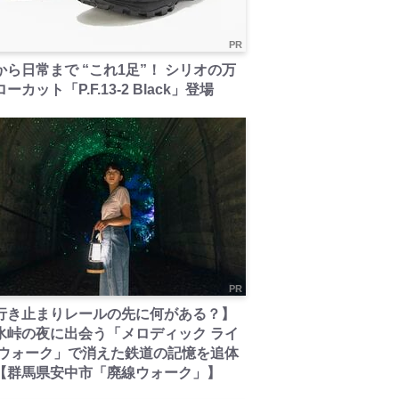
PR
から日常まで “これ1足”！ シリオの万
ーカット「P.F.13-2 Black」登場
PR
行き止まりレールの先に何がある？】
氷峠の夜に出会う「メロディック ライ
 ウォーク」で消えた鉄道の記憶を追体
【群馬県安中市「廃線ウォーク」】