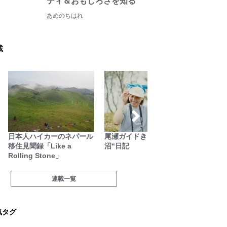
ティ＆おもしろさを知る
あめのちはれ
載
日本人ハイカーのネパール
尾瀬ガイドきららの“おぜ
家族で
移住見聞録「Like a
沼“日記
Rolling Stone」
連載一覧
気タグ