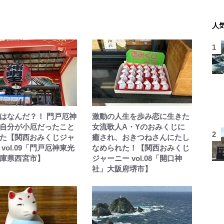
人
はなんだ？！ 門戸厄神
激動の人生を歩み恋に生きた
自分が小厄だったこと
女流歌人A・Yのおみくじに
た【関西おみくじジャ
癒され、おきつねさんにたし
vol.09「門戸厄神東光
なめられた！【関西おみくじ
庫県西宮市】
ジャーニー vol.08「開口神
社」大阪府堺市】