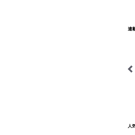
連
AKB48さっほーの動画連
山帰り、今日はどこでとと
載「日本全国駅弁の旅」
のう？
人