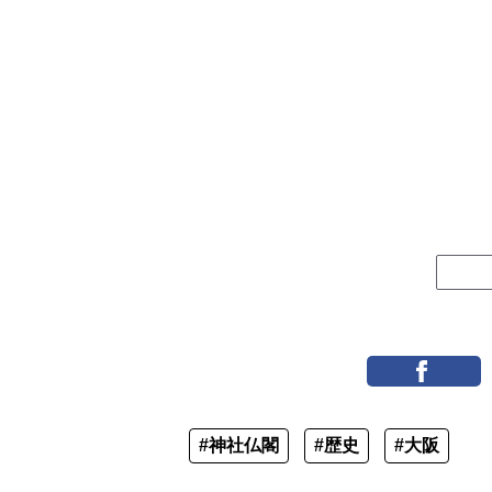
#神社仏閣
#歴史
#大阪