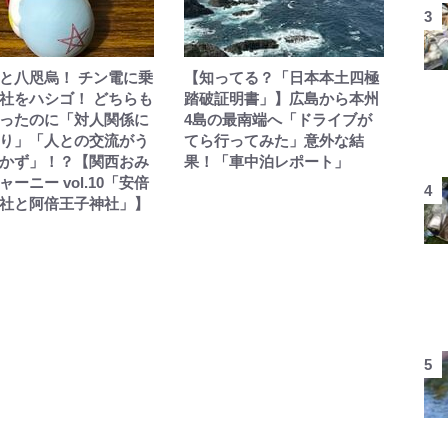
と八咫烏！ チン電に乗
【知ってる？「日本本土四極
社をハシゴ！ どちらも
踏破証明書」】広島から本州
ったのに「対人関係に
4島の最南端へ「ドライブが
り」「人との交流がう
てら行ってみた」意外な結
かず」！？【関西おみ
果！「車中泊レポート」
ーニー vol.10「安倍
社と阿倍王子神社」】