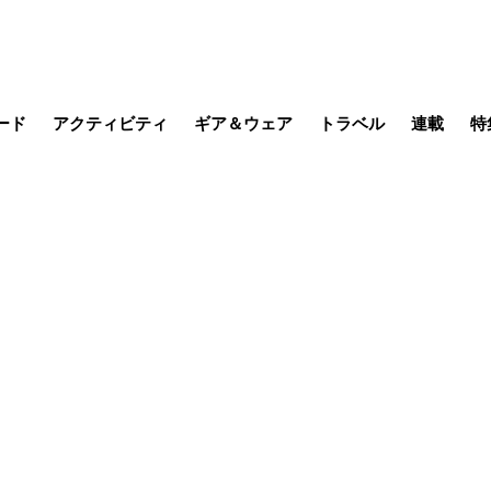
ード
アクティビティ
ギア＆ウェア
トラベル
連載
特
メラ
MTB
写真・動画
その他アクティビティ
キャンプ
スノー
その他
温泉・宿
名所・観光
季節の虫
日本で山
缶詰博士の
そこに山
ブーツの
日本人ハイカ
低山小道
尾瀬ガイド
わたし、
その他連
フィッシング
登山
食事・お酒
山帰り、