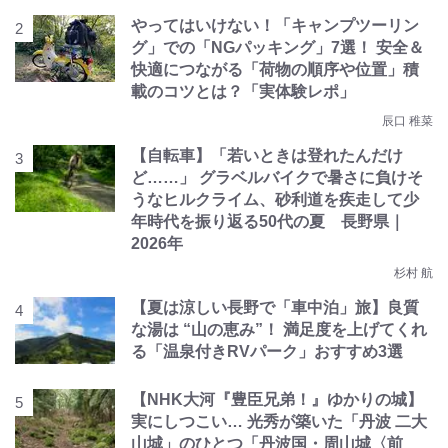
やってはいけない！「キャンプツーリン
グ」での「NGパッキング」7選！ 安全＆
快適につながる「荷物の順序や位置」積
載のコツとは？「実体験レポ」
辰口 稚菜
【自転車】「若いときは登れたんだけ
ど……」 グラベルバイクで暑さに負けそ
うなヒルクライム、砂利道を疾走して少
年時代を振り返る50代の夏 長野県｜
2026年
杉村 航
【夏は涼しい長野で「車中泊」旅】良質
な湯は “山の恵み”！ 満足度を上げてくれ
る「温泉付きRVパーク」おすすめ3選
【NHK大河『豊臣兄弟！』ゆかりの城】
実にしつこい… 光秀が築いた「丹波 二大
山城」のひとつ「丹波国・周山城〈前