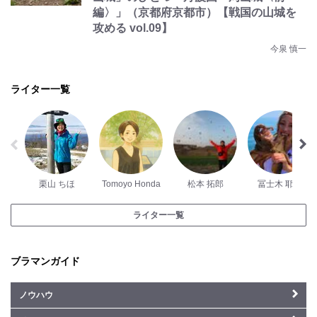
編〉」（京都府京都市）【戦国の山城を
攻める vol.09】
今泉 慎一
ライター一覧
栗山 ちほ
Tomoyo Honda
松本 拓郎
冨士木 耶奈
ライター一覧
ブラマンガイド
ノウハウ