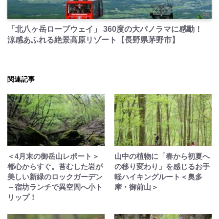
PR
「北八ヶ岳ロープウェイ」 360度の大パノラマに感動！
涼感あふれる絶景高原リゾート【長野県茅野市】
関連記事
＜4月末の御岳山レポート＞
山中の植物に「春から初夏へ
都心からすぐ。苔むした岩が
の移り変わり」を感じるお手
美しい新緑のロックガーデン
軽ハイキングルート＜奥多
～宿坊ランチで異空間へ小ト
摩・御前山＞
リップ！