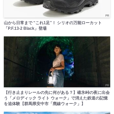
PR
山から日常まで “これ1足”！ シリオの万能ローカット
「P.F.13-2 Black」登場
PR
【行き止まりレールの先に何がある？】碓氷峠の夜に出会
う「メロディック ライト ウォーク」で消えた鉄道の記憶
を追体験【群馬県安中市「廃線ウォーク」】