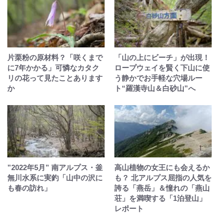
片栗粉の原材料？「咲くまで
「山の上にビーチ」が出現！
に7年かかる」可憐なカタク
ロープウェイを賢く下山に使
リの花って見たことあります
う静かでお手軽な穴場ルー
か
ト“羅漢寺山＆白砂山”へ
”2022年5月” 南アルプス・釜
高山植物の女王にも会えるか
無川水系に実釣「山中の沢に
も？ 北アルプス屈指の人気を
も春の訪れ」
誇る「燕岳」＆憧れの「燕山
荘」を満喫する「1泊登山」
レポート