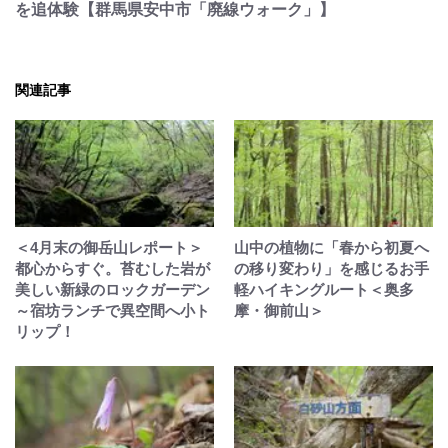
を追体験【群馬県安中市「廃線ウォーク」】
関連記事
＜4月末の御岳山レポート＞
山中の植物に「春から初夏へ
都心からすぐ。苔むした岩が
の移り変わり」を感じるお手
美しい新緑のロックガーデン
軽ハイキングルート＜奥多
～宿坊ランチで異空間へ小ト
摩・御前山＞
リップ！