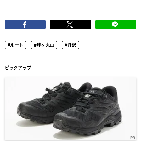
#ルート
#畦ヶ丸山
#丹沢
ピックアップ
PR