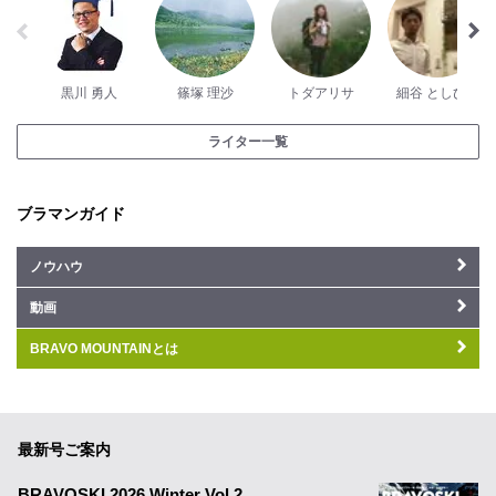
黒川 勇人
篠塚 理沙
トダアリサ
細谷 としひで
ライター一覧
ブラマンガイド
ノウハウ
動画
BRAVO MOUNTAINとは
最新号ご案内
BRAVOSKI 2026 Winter Vol.2