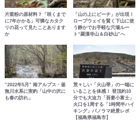
片栗粉の原材料？「咲くまで
「山の上にビーチ」が出現！
に7年かかる」可憐なカタク
ロープウェイを賢く下山に使
リの花って見たことあります
う静かでお手軽な穴場ルー
か
ト“羅漢寺山＆白砂山”へ
”2022年5月” 南アルプス・釜
荒々しい「火山帯」の一端に
無川水系に実釣「山中の沢に
いることを体感！ 登頂約10
も春の訪れ」
分でも大迫力「吾妻小富士」
火口を1周する「1時間半ハイ
キング」パノラマ絶景レポ
【福島県福島市】