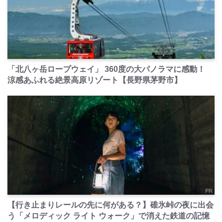
PR
「北八ヶ岳ロープウェイ」 360度の大パノラマに感動！
涼感あふれる絶景高原リゾート【長野県茅野市】
PR
【行き止まりレールの先に何がある？】碓氷峠の夜に出会
う「メロディック ライト ウォーク」で消えた鉄道の記憶