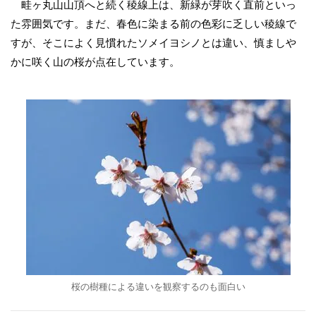
畦ヶ丸山山頂へと続く稜線上は、新緑が芽吹く直前といっ
た雰囲気です。まだ、春色に染まる前の色彩に乏しい稜線で
すが、そこによく見慣れたソメイヨシノとは違い、慎ましや
かに咲く山の桜が点在しています。
桜の樹種による違いを観察するのも面白い