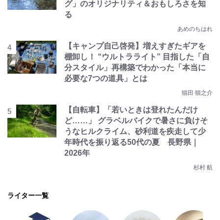
グ」のオリジナリティ＆おもしろさを知
る
あめのちはれ
【キャンプ自己啓発】増えすぎたギアを
棚卸し！ “ウルトラライト” 目指した「自
分スタイル」再構築でわかった「本当に
必要な7つの道具」とは
猫田 猫之介
【自転車】「若いときは登れたんだけ
ど……」 グラベルバイクで暑さに負けそ
うなヒルクライム、砂利道を疾走して少
年時代を振り返る50代の夏 長野県｜
2026年
杉村 航
ライター一覧