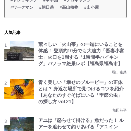
#トレッキング
#車中泊
#ソロキャンプ
#ワークマン
#朝日岳
#高山植物
#山小屋
人気記事
荒々しい「火山帯」の一端にいることを
体感！ 登頂約10分でも大迫力「吾妻小富
士」火口を1周する「1時間半ハイキン
グ」パノラマ絶景レポ【福島県福島市】
辰口 稚菜
青く美しい「幸せのブルービー」の正体
とは？ 身近な場所で見つけるコツを紹介
【あなたのすぐそばにいる「季節の虫」
の探し方 vol.21】
亀田恭平
アユは「怒らせて掛ける」魚だった！ ル
アーを追わせて釣りあげる「アユイン