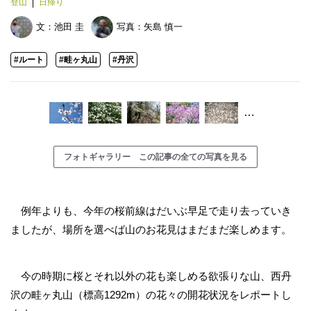
登山
日帰り
文：
池田 圭
写真：
矢島 慎一
#ルート
#畦ヶ丸山
#丹沢
…
フォトギャラリー この記事の全ての写真を見る
例年よりも、今年の桜前線はだいぶ早足で走り去っていき
ましたが、場所を選べば山のお花見はまだまだ楽しめます。
今の時期に桜とそれ以外の花も楽しめる欲張りな山、西丹
沢の畦ヶ丸山（標高1292m）の花々の開花状況をレポートし