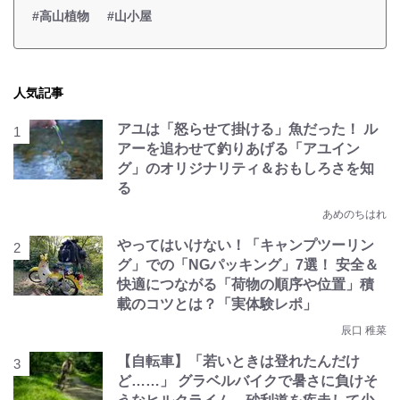
#高山植物
#山小屋
人気記事
アユは「怒らせて掛ける」魚だった！ ル
アーを追わせて釣りあげる「アユイン
グ」のオリジナリティ＆おもしろさを知
る
あめのちはれ
やってはいけない！「キャンプツーリン
グ」での「NGパッキング」7選！ 安全＆
快適につながる「荷物の順序や位置」積
載のコツとは？「実体験レポ」
辰口 稚菜
【自転車】「若いときは登れたんだけ
ど……」 グラベルバイクで暑さに負けそ