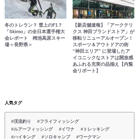
冬のトレラン？ 雪上のF1？
【新店舗速報】「アークテリ
「Skimo」の全日本選手権大
クス 神田ブランドストア」が
会レポート 栂池高原スキー
移転リニューアルオープン！
場＜長野県＞
スポーツ＆アウトドアの街
“神田エリア” に登場したア
イコニックなストアは開放感
あふれる充実の品揃え【内覧
会リポート】
人気タグ
#渓流釣り
#フライフィッシング
#ルアーフィッシング
#イワナ
#トレッキング
#ハイキング
#ソロキャンプ
#ワークマン