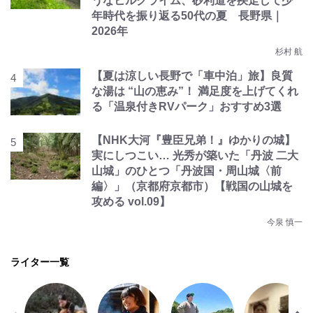
うなヒルクライム、砂利道を疾走して少
年時代を振り返る50代の夏 長野県｜
2026年
杉村 航
【夏は涼しい長野で「車中泊」旅】良質
な湯は “山の恵み”！ 満足度を上げてくれ
る「温泉付きRVパーク」おすすめ3選
【NHK大河『豊臣兄弟！』ゆかりの城】
実にしつこい… 光秀が築いた「丹波 二大
山城」のひとつ「丹波国・周山城〈前
編〉」（京都府京都市）【戦国の山城を
攻める vol.09】
今泉 慎一
ライター一覧