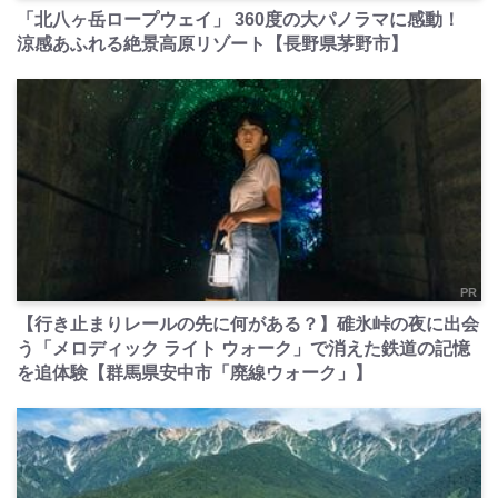
「北八ヶ岳ロープウェイ」 360度の大パノラマに感動！
涼感あふれる絶景高原リゾート【長野県茅野市】
PR
【行き止まりレールの先に何がある？】碓氷峠の夜に出会
う「メロディック ライト ウォーク」で消えた鉄道の記憶
を追体験【群馬県安中市「廃線ウォーク」】