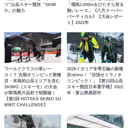
ツ”山岳スキー競技「SKIM
「標高1,000mをひたすら登る
O」の魅力
熱いレース」《八方スーパー
バーティカル》【大会レポー
ト】2022年
ワールドクラスの草レー
2026イタリア冬季五輪の新種
ス！？ 次期オリンピック新種
目skimo！「目指せミラノオ
目・本格的山岳エリアを含む
リンピック！」【第15回山岳
SKIMO（スキーモ）の大会
スキー競技日本選手権】2022
が群馬県片品村で初開催！
年・富山県黒部市
【第1回 HOTAKA SKIMO SU
MMIT CHALLENGE】