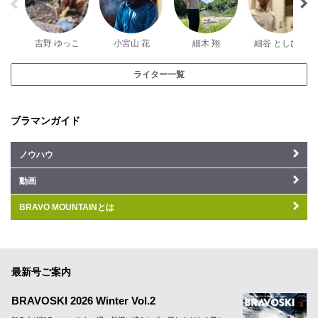
吉野 ゆっこ
小宮山 花
細木 翔
細谷 としひで
ライター一覧
ブラマンガイド
ノウハウ
動画
BRAVO MOUNTAINとは
最新号ご案内
BRAVOSKI 2026 Winter Vol.2