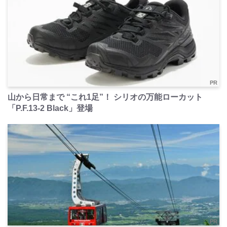
PR
山から日常まで “これ1足”！ シリオの万能ローカット
「P.F.13-2 Black」登場
PR