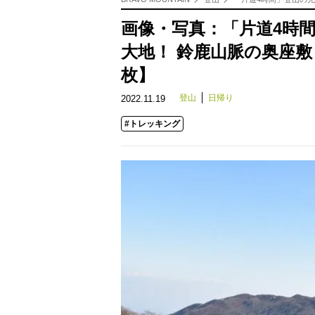
画像・写真：「片道4時
大地！ 鈴鹿山脈の奥座
枚】
登山
日帰り
2022.11.19
#トレッキング