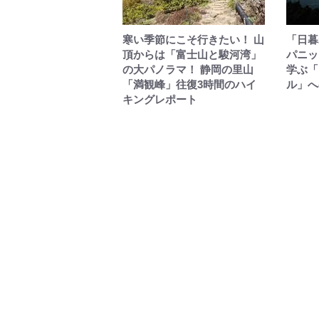
寒い季節にこそ行きたい！ 山
「日暮
頂からは「富士山と駿河湾」
パニッ
の大パノラマ！ 静岡の里山
学ぶ「
「満観峰」往復3時間のハイ
ル」へ
キングレポート