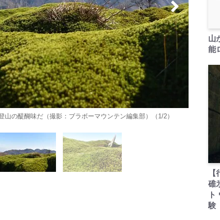
山
能ロ
登山の醍醐味だ（撮影：ブラボーマウンテン編集部）（1/2）
【
碓
ト
験