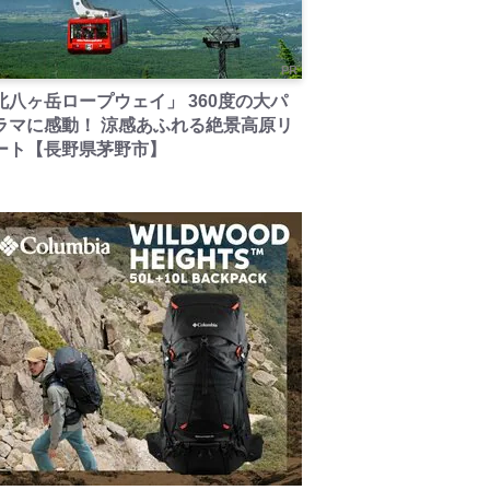
PR
北八ヶ岳ロープウェイ」 360度の大パ
ラマに感動！ 涼感あふれる絶景高原リ
ート【長野県茅野市】