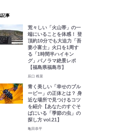
気記事
荒々しい「火山帯」の一
端にいることを体感！ 登
頂約10分でも大迫力「吾
妻小富士」火口を1周す
る「1時間半ハイキン
グ」パノラマ絶景レポ
【福島県福島市】
辰口 稚菜
青く美しい「幸せのブル
ービー」の正体とは？ 身
近な場所で見つけるコツ
を紹介【あなたのすぐそ
ばにいる「季節の虫」の
探し方 vol.21】
亀田恭平