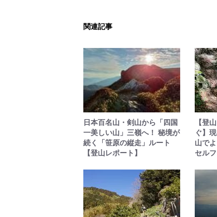
関連記事
日本百名山・剣山から「四国
【登山
一美しい山」三嶺へ！ 秘境が
ぐ】現
続く「笹原の縦走」ルート
山でよ
【登山レポート】
セルフ