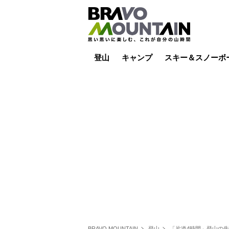
登山
キャンプ
スキー＆スノーボ
山小屋泊
山小屋ライブカメラ
テント泊
雪山
低山
山ご飯
その他登山
焚き火
その他キャンプ
スキー場ライブカ
バックカントリー
日帰り
キャンプ飯
スキー場
BRAVO MOUNTAIN
登山
「片道4時間」登山の