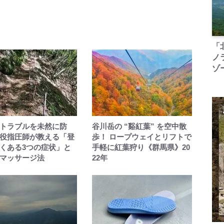
「
ノ
ゾ
トラブルを未然に防
谷川岳の “谿紅葉” を空中散
役指圧師が教える「登
歩！ ロープウェイとリフトで
くある3つの症状」と
手軽に紅葉狩り《群馬県》20
マッサージ法
22年