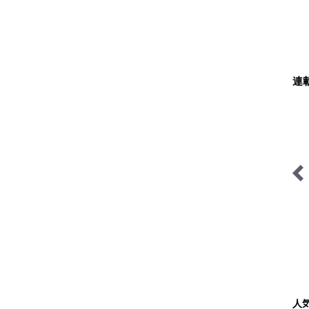
連
南アルプスの日々
日本で山登りはじめました
人