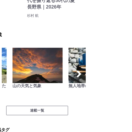
代を振り返る50代の夏
長野県｜2026年
杉村 航
載
山の天気と気象
無人地帯の遊び方
ハンモッ
礎と応用
連載一覧
気タグ