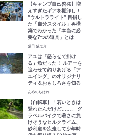
【キャンプ自己啓発】増
えすぎたギアを棚卸し！
“ウルトラライト” 目指し
た「自分スタイル」再構
築でわかった「本当に必
要な7つの道具」とは
猫田 猫之介
アユは「怒らせて掛け
る」魚だった！ ルアーを
追わせて釣りあげる「ア
ユイング」のオリジナリ
ティ＆おもしろさを知る
あめのちはれ
【自転車】「若いときは
登れたんだけど……」 グ
ラベルバイクで暑さに負
けそうなヒルクライム、
砂利道を疾走して少年時