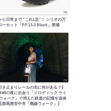
PR
から日常まで “これ1足”！ シリオの万
ーカット「P.F.13-2 Black」登場
PR
行き止まりレールの先に何がある？】
氷峠の夜に出会う「メロディック ライ
 ウォーク」で消えた鉄道の記憶を追体
【群馬県安中市「廃線ウォーク」】