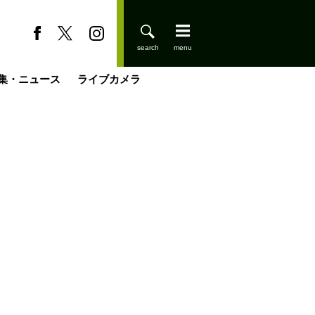
集・ニュース
ライブカメラ
登りはじめました
缶たん”CAN”P料理
小屋を興して
国の街角で
ーのネパール移住見聞録「Like a Rolling Stone」
具＆技術研究所
きららの“おぜ沼“日記
山小屋はじめます
載
スキー場
今日はどこでととのう？
山小屋