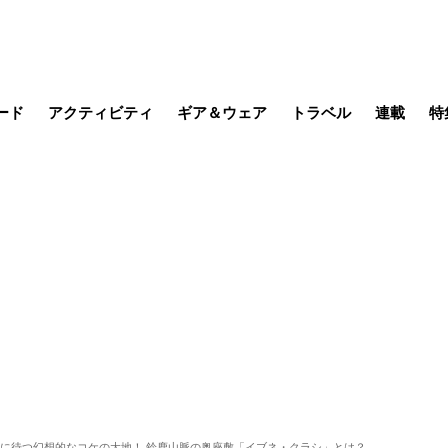
ード
アクティビティ
ギア＆ウェア
トラベル
連載
特
メラ
MTB
写真・動画
その他アクティビティ
キャンプ
スノー
その他
温泉・宿
名所・観光
季節の虫
日本で山
缶詰博士の
そこに山
ブーツの
日本人ハイカ
低山小道
尾瀬ガイド
わたし、
その他連
フィッシング
登山
食事・お酒
山帰り、
先に待つ幻想的なコケの大地！ 鈴鹿山脈の奥座敷「イブネ・クラシ」とは？