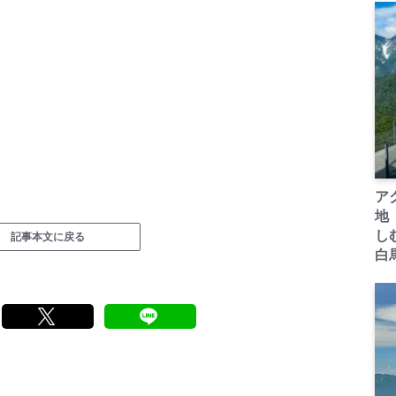
ア
地
し
記事本文に戻る
白