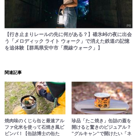
PR
【行き止まりレールの先に何がある？】碓氷峠の夜に出会
う「メロディック ライト ウォーク」で消えた鉄道の記憶
を追体験【群馬県安中市「廃線ウォーク」】
関連記事
焼肉味のくじら缶と最速アル
珍品「たこ焼き」缶詰の蓋を
ファ化米を使って石焼き風ビ
開けると驚きのビジュアル？
ビンバ！【缶詰博士の缶た
”グルキャン”で開けたい「ネ