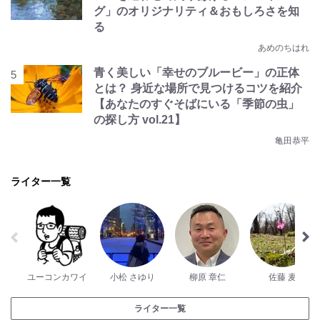
グ」のオリジナリティ＆おもしろさを知
る
あめのちはれ
青く美しい「幸せのブルービー」の正体
とは？ 身近な場所で見つけるコツを紹介
【あなたのすぐそばにいる「季節の虫」
の探し方 vol.21】
亀田恭平
ライター一覧
ユーコンカワイ
小松 さゆり
柳原 章仁
佐藤 麦
ライター一覧