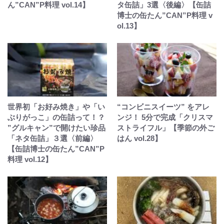
ん”CAN”P料理 vol.14】
タ缶詰」3選〈後編〉【缶詰
博士の缶たん”CAN”P料理 v
ol.13】
世界初「お好み焼き」や「い
“コンビニスイーツ” をアレ
ぶりがっこ」の缶詰って！？
ンジ！ 5分で完成「クリスマ
”グルキャン”で開けたい珍品
ストライフル」【季節の外ご
「ネタ缶詰」３選〈前編〉
はん vol.28】
【缶詰博士の缶たん”CAN”P
料理 vol.12】