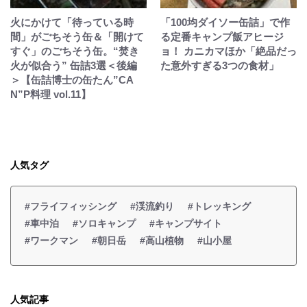
火にかけて「待っている時
「100均ダイソー缶詰」で作
間」がごちそう缶＆「開けて
る定番キャンプ飯アヒージ
すぐ」のごちそう缶。“焚き
ョ！ カニカマほか「絶品だっ
火が似合う” 缶詰3選＜後編
た意外すぎる3つの食材」
＞【缶詰博士の缶たん”CA
N”P料理 vol.11】
人気タグ
#フライフィッシング
#渓流釣り
#トレッキング
#車中泊
#ソロキャンプ
#キャンプサイト
#ワークマン
#朝日岳
#高山植物
#山小屋
人気記事