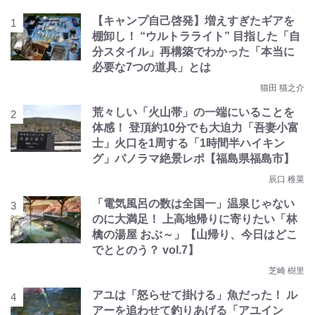
【キャンプ自己啓発】増えすぎたギアを
棚卸し！ “ウルトラライト” 目指した「自
分スタイル」再構築でわかった「本当に
必要な7つの道具」とは
猫田 猫之介
荒々しい「火山帯」の一端にいることを
体感！ 登頂約10分でも大迫力「吾妻小富
士」火口を1周する「1時間半ハイキン
グ」パノラマ絶景レポ【福島県福島市】
辰口 稚菜
「電気風呂の数は全国一」温泉じゃない
のに大満足！ 上高地帰りに寄りたい「林
檎の湯屋 おぶ～」【山帰り、今日はどこ
でととのう？ vol.7】
芝崎 樹里
アユは「怒らせて掛ける」魚だった！ ル
アーを追わせて釣りあげる「アユイン