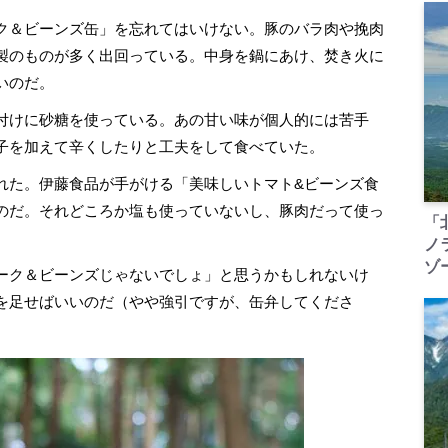
ク＆ビーンズ缶」を忘れてはいけない。豚のバラ肉や挽肉
製のものが多く出回っている。中身を鍋にあけ、焚き火に
いのだ。
付けに砂糖を使っている。あの甘い味が個人的には苦手
子を加えて辛くしたりと工夫をして食べていた。
た。伊藤食品が手がける「美味しいトマト&ビーンズ食
のだ。それどころか塩も使っていないし、豚肉だって使っ
「
ノ
ゾ
ーク＆ビーンズじゃないでしょ」と思うかもしれないけ
を足せばいいのだ（やや強引ですが、缶弁してくださ