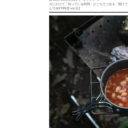
火にかけて「待っている時間」がごちそう缶＆「開けてす
ん”CAN”P料理 vol.11】