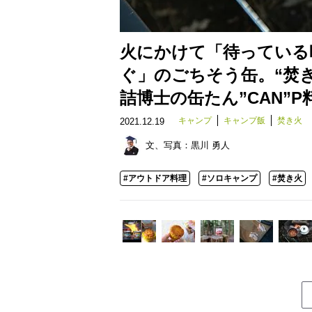
火にかけて「待っている
ぐ」のごちそう缶。“焚き
詰博士の缶たん”CAN”P料理
キャンプ
キャンプ飯
焚き火
2021.12.19
文、写真：
黒川 勇人
#アウトドア料理
#ソロキャンプ
#焚き火