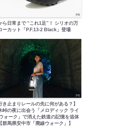
PR
から日常まで “これ1足”！ シリオの万
ーカット「P.F.13-2 Black」登場
PR
行き止まりレールの先に何がある？】
氷峠の夜に出会う「メロディック ライ
 ウォーク」で消えた鉄道の記憶を追体
【群馬県安中市「廃線ウォーク」】