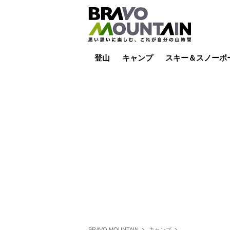
登山
キャンプ
スキー＆スノーボ
山小屋泊
山小屋ライブカメラ
テント泊
雪山
低山
山ご飯
その他登山
焚き火
その他キャンプ
スキー場ライブカ
バックカントリー
日帰り
キャンプ飯
スキー場
BRAVO MOUNTAIN
キャンプ