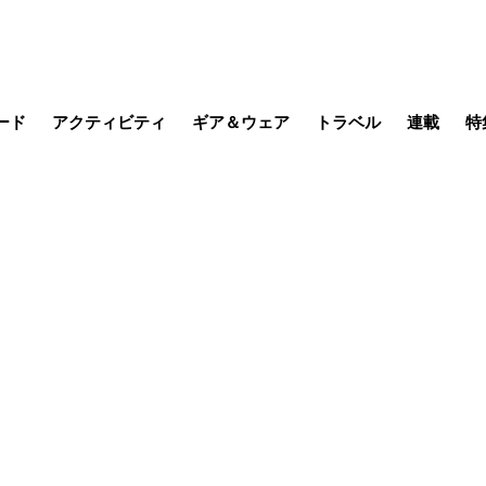
ード
アクティビティ
ギア＆ウェア
トラベル
連載
特
メラ
MTB
写真・動画
その他アクティビティ
キャンプ
スノー
その他
温泉・宿
名所・観光
缶詰博士の
そこに山
ブーツの
季節の虫
日本人ハイカ
低山小道
尾瀬ガイド
わたし、
耕して焙
その他連
フィッシング
登山
食事・お酒
日本で山