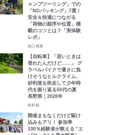
ャンプツーリング」での
「NGパッキング」7選！
安全＆快適につながる
「荷物の順序や位置」積
載のコツとは？「実体験
レポ」
辰口 稚菜
【自転車】「若いときは
登れたんだけど……」 グ
ラベルバイクで暑さに負
けそうなヒルクライム、
砂利道を疾走して少年時
代を振り返る50代の夏
長野県｜2026年
杉村 航
開催まもなくだけど駆け
込みもアリ！ 参加率
100％経験者が教える “エ