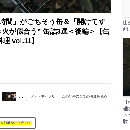
時間」がごちそう缶＆「開けてす
山
能ロ
火が似合う” 缶詰3選＜後編＞【缶
 vol.11】
…
フォトギャラリー この記事の全ての写真を見る
【
碓
ト
験
＜前編をおさらい＞