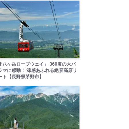
PR
北八ヶ岳ロープウェイ」 360度の大パ
ラマに感動！ 涼感あふれる絶景高原リ
ート【長野県茅野市】