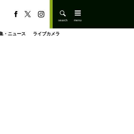
集・ニュース
ライブカメラ
缶たん”CAN”P料理
小屋を興して
国の街角で
ーのネパール移住見聞録「Like a Rolling Stone」
具＆技術研究所
きららの“おぜ沼“日記
山小屋はじめます
煎して走る男
載
スキー場
登りはじめました
山小屋