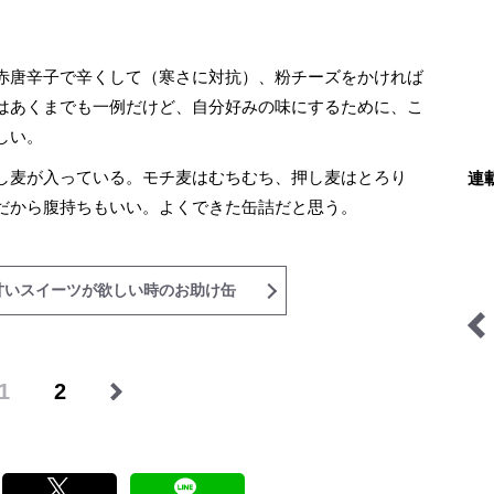
赤唐辛子で辛くして（寒さに対抗）、粉チーズをかければ
はあくまでも一例だけど、自分好みの味にするために、こ
しい。
し麦が入っている。モチ麦はむちむち、押し麦はとろり
連
だから腹持ちもいい。よくできた缶詰だと思う。
甘いスイーツが欲しい時のお助け缶
シン・サウナ村建設記
1
2