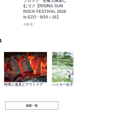
ゾロック” を最大限楽し
むコツ【RISING SUN
ROCK FESTIVAL 2026
in EZO・8/14～16】
今田 壮
載
料理と道具とアウトドア
ハイカー女子の一杯
山帰り
のう？
連載一覧