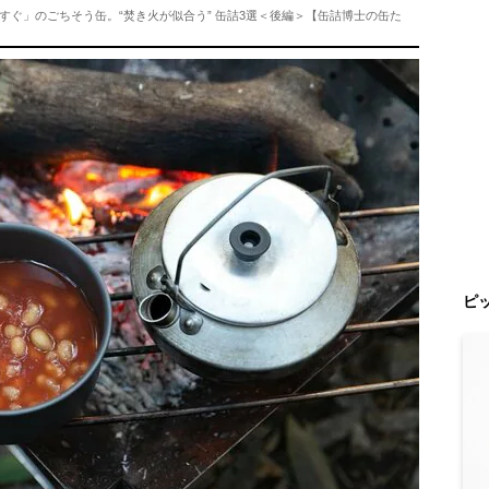
ぐ」のごちそう缶。“焚き火が似合う” 缶詰3選＜後編＞【缶詰博士の缶た
ピ