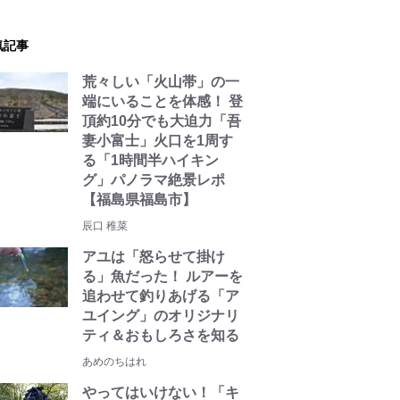
気記事
荒々しい「火山帯」の一
端にいることを体感！ 登
頂約10分でも大迫力「吾
妻小富士」火口を1周す
る「1時間半ハイキン
グ」パノラマ絶景レポ
【福島県福島市】
辰口 稚菜
アユは「怒らせて掛け
る」魚だった！ ルアーを
追わせて釣りあげる「ア
ユイング」のオリジナリ
ティ＆おもしろさを知る
あめのちはれ
やってはいけない！「キ