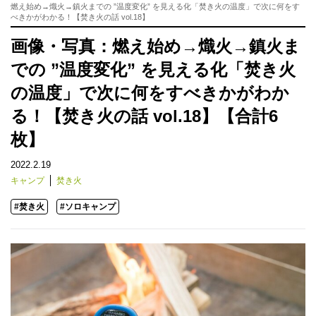
燃え始め→熾火→鎮火までの ”温度変化” を見える化「焚き火の温度」で次に何をす
べきかがわかる！【焚き火の話 vol.18】
画像・写真：燃え始め→熾火→鎮火ま
での ”温度変化” を見える化「焚き火
の温度」で次に何をすべきかがわか
る！【焚き火の話 vol.18】【合計6
枚】
2022.2.19
キャンプ
焚き火
#焚き火
#ソロキャンプ