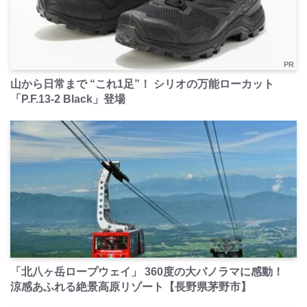
PR
山から日常まで “これ1足”！ シリオの万能ローカット
「P.F.13-2 Black」登場
PR
「北八ヶ岳ロープウェイ」 360度の大パノラマに感動！
涼感あふれる絶景高原リゾート【長野県茅野市】