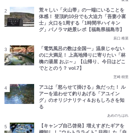
荒々しい「火山帯」の一端にいることを
体感！ 登頂約10分でも大迫力「吾妻小富
士」火口を1周する「1時間半ハイキン
グ」パノラマ絶景レポ【福島県福島市】
辰口 稚菜
「電気風呂の数は全国一」温泉じゃない
のに大満足！ 上高地帰りに寄りたい「林
檎の湯屋 おぶ～」【山帰り、今日はどこ
でととのう？ vol.7】
芝崎 樹里
アユは「怒らせて掛ける」魚だった！ ル
アーを追わせて釣りあげる「アユイン
グ」のオリジナリティ＆おもしろさを知
る
あめのちはれ
【キャンプ自己啓発】増えすぎたギアを
棚卸し！ “ウルトラライト” 目指した「自