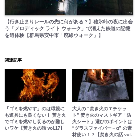
PR
【行き止まりレールの先に何がある？】碓氷峠の夜に出会
う「メロディック ライト ウォーク」で消えた鉄道の記憶
を追体験【群馬県安中市「廃線ウォーク」】
関連記事
「ゴミを燃やす」のは環境に
大人の “焚き火のエチケッ
も道具にも良くない！ 焚き火
ト” 焚き火のマストギア「防
でゴミを燃やし切るのが難し
火シート」選びのポイントは
いワケ【焚き火の話 vol.17】
“グラスファイバー＋α” の素
材使い！？【焚き火の話 vol.