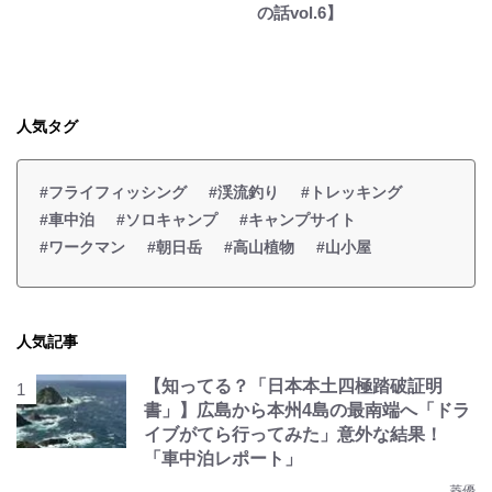
の話vol.6】
人気タグ
#フライフィッシング
#渓流釣り
#トレッキング
#車中泊
#ソロキャンプ
#キャンプサイト
#ワークマン
#朝日岳
#高山植物
#山小屋
人気記事
【知ってる？「日本本土四極踏破証明
書」】広島から本州4島の最南端へ「ドラ
イブがてら行ってみた」意外な結果！
「車中泊レポート」
菱優