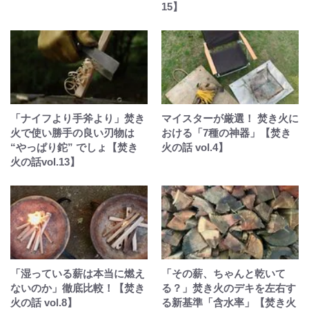
15】
「ナイフより手斧より」焚き
マイスターが厳選！ 焚き火に
火で使い勝手の良い刃物は
おける「7種の神器」【焚き
“やっぱり鉈” でしょ【焚き
火の話 vol.4】
火の話vol.13】
「湿っている薪は本当に燃え
「その薪、ちゃんと乾いて
ないのか」徹底比較！【焚き
る？」焚き火のデキを左右す
火の話 vol.8】
る新基準「含水率」【焚き火