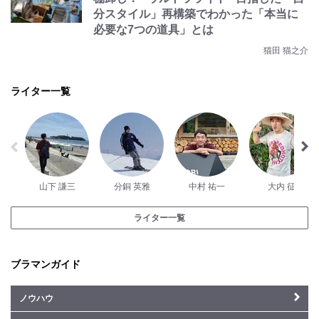
分スタイル」再構築でわかった「本当に
必要な7つの道具」とは
猫田 猫之介
ライター一覧
山下 謙三
分銅 英雅
中村 祐一
大内 征
ライター一覧
ブラマンガイド
ノウハウ