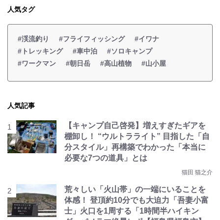
人気タグ
#渓流釣り
#フライフィッシング
#イワナ
#トレッキング
#車中泊
#ソロキャンプ
#ワークマン
#朝日岳
#高山植物
#山小屋
人気記事
【キャンプ自己啓発】増えすぎたギアを
棚卸し！ “ウルトラライト” 目指した「自
分スタイル」再構築でわかった「本当に
必要な7つの道具」とは
猫田 猫之介
荒々しい「火山帯」の一端にいることを
体感！ 登頂約10分でも大迫力「吾妻小富
士」火口を1周する「1時間半ハイキン