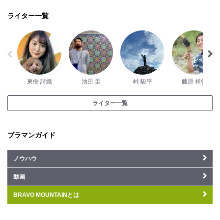
ライター一覧
東樹 詩織
池田 圭
峠 駿平
藤原 祥弘
ライター一覧
ブラマンガイド
ノウハウ
動画
BRAVO MOUNTAINとは