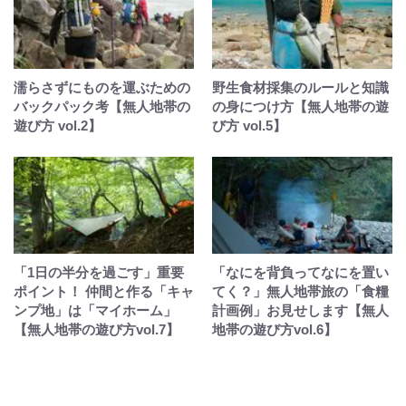
濡らさずにものを運ぶための
野生食材採集のルールと知識
バックパック考【無人地帯の
の身につけ方【無人地帯の遊
遊び方 vol.2】
び方 vol.5】
「1日の半分を過ごす」重要
「なにを背負ってなにを置い
ポイント！ 仲間と作る「キャ
てく？」無人地帯旅の「食糧
ンプ地」は「マイホーム」
計画例」お見せします【無人
【無人地帯の遊び方vol.7】
地帯の遊び方vol.6】