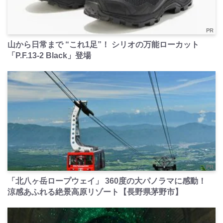
PR
山から日常まで “これ1足”！ シリオの万能ローカット
「P.F.13-2 Black」登場
PR
「北八ヶ岳ロープウェイ」 360度の大パノラマに感動！
涼感あふれる絶景高原リゾート【長野県茅野市】