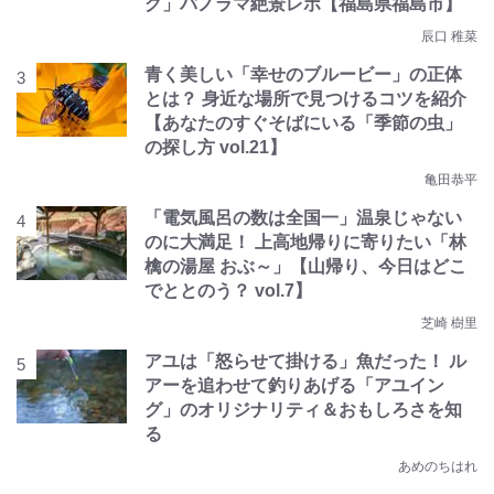
グ」パノラマ絶景レポ【福島県福島市】
辰口 稚菜
青く美しい「幸せのブルービー」の正体
とは？ 身近な場所で見つけるコツを紹介
【あなたのすぐそばにいる「季節の虫」
の探し方 vol.21】
亀田恭平
「電気風呂の数は全国一」温泉じゃない
のに大満足！ 上高地帰りに寄りたい「林
檎の湯屋 おぶ～」【山帰り、今日はどこ
でととのう？ vol.7】
芝崎 樹里
アユは「怒らせて掛ける」魚だった！ ル
アーを追わせて釣りあげる「アユイン
グ」のオリジナリティ＆おもしろさを知
る
あめのちはれ