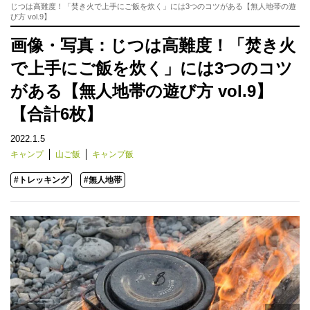
じつは高難度！「焚き火で上手にご飯を炊く」には3つのコツがある【無人地帯の遊
び方 vol.9】
画像・写真：じつは高難度！「焚き火
で上手にご飯を炊く」には3つのコツ
がある【無人地帯の遊び方 vol.9】
【合計6枚】
2022.1.5
キャンプ
山ご飯
キャンプ飯
#トレッキング
#無人地帯