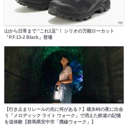
PR
山から日常まで “これ1足”！ シリオの万能ローカット
「P.F.13-2 Black」登場
PR
【行き止まりレールの先に何がある？】碓氷峠の夜に出会
う「メロディック ライト ウォーク」で消えた鉄道の記憶
を追体験【群馬県安中市「廃線ウォーク」】