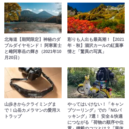
北海道【期間限定】神秘のダ
彩りも人出も最高潮！【2021
ブルダイヤモンド！ 阿寒富士
年・秋】涸沢カールの紅葉事
と雌阿寒岳の輝き（2021年10
情と「驚異の写真」
月20日）
山歩きからクライミングま
やってはいけない！「キャン
で！山岳カメラマンの愛用ス
プツーリング」での「NGパ
トラップ
ッキング」7選！ 安全＆快適
につながる「荷物の順序や位
置」積載のコツとは？「実体