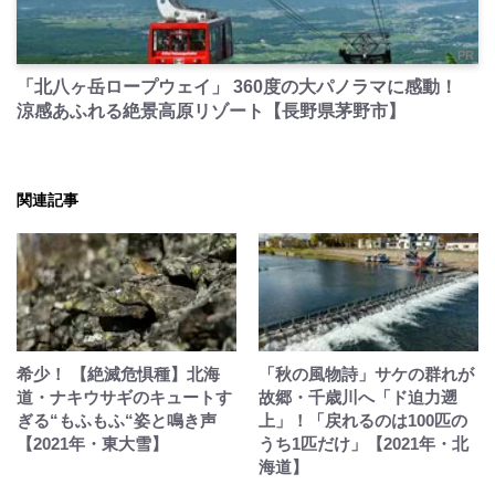
PR
「北八ヶ岳ロープウェイ」 360度の大パノラマに感動！
涼感あふれる絶景高原リゾート【長野県茅野市】
関連記事
希少！ 【絶滅危惧種】北海
「秋の風物詩」サケの群れが
道・ナキウサギのキュートす
故郷・千歳川へ「ド迫力遡
ぎる“もふもふ“姿と鳴き声
上」！「戻れるのは100匹の
【2021年・東大雪】
うち1匹だけ」【2021年・北
海道】