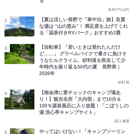
る
あめのちはれ
【夏は涼しい長野で「車中泊」旅】良質
な湯は “山の恵み”！ 満足度を上げてくれ
る「温泉付きRVパーク」おすすめ3選
【自転車】「若いときは登れたんだけ
ど……」 グラベルバイクで暑さに負けそ
うなヒルクライム、砂利道を疾走して少
年時代を振り返る50代の夏 長野県｜
2026年
杉村 航
【南会津に要チェックのキャンプ場あ
り！】観光名所「大内宿」まで10分＆
100％源泉風呂に入り放題！「こぼうしの
湯 洗心亭キャンプサイト」
辰口 稚菜
やってはいけない！「キャンプツーリン