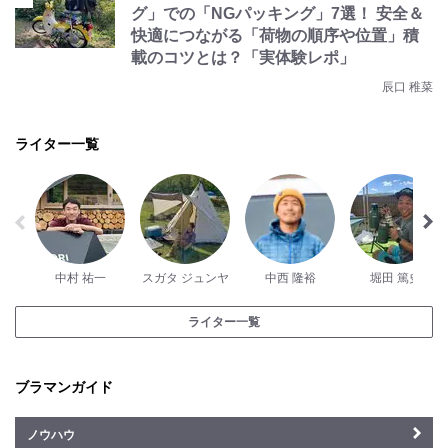
グ」での「NGパッキング」7選！ 安全＆
快適につながる「荷物の順序や位置」積
載のコツとは？「実体験レポ」
辰口 稚菜
ライター一覧
中村 祐一
スガタ ジュンヤ
中西 隆裕
堀田 篤史
ライター一覧
ブラマンガイド
ノウハウ