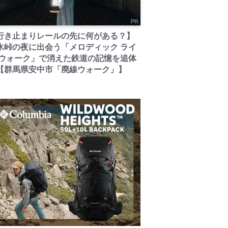
PR
行き止まりレールの先に何がある？】
氷峠の夜に出会う「メロディック ライ
 ウォーク」で消えた鉄道の記憶を追体
【群馬県安中市「廃線ウォーク」】