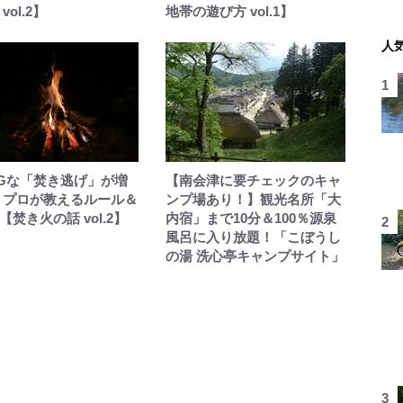
vol.2】
地帯の遊び方 vol.1】
人
Gな「焚き逃げ」が増
【南会津に要チェックのキャ
 プロが教えるルール＆
ンプ場あり！】観光名所「大
【焚き火の話 vol.2】
内宿」まで10分＆100％源泉
風呂に入り放題！「こぼうし
の湯 洗心亭キャンプサイト」