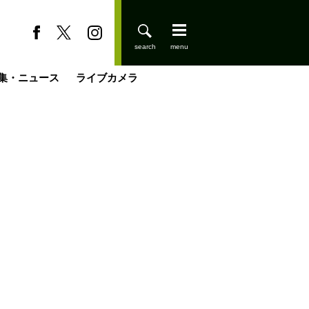
集・ニュース
ライブカメラ
缶たん”CAN”P料理
小屋を興して
国の街角で
ーのネパール移住見聞録「Like a Rolling Stone」
具＆技術研究所
きららの“おぜ沼“日記
山小屋はじめます
煎して走る男
載
スキー場
登りはじめました
山小屋