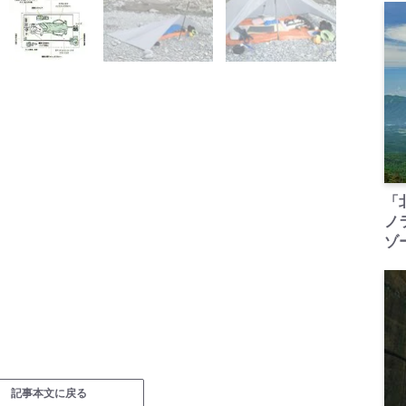
「
ノ
ゾ
記事本文に戻る