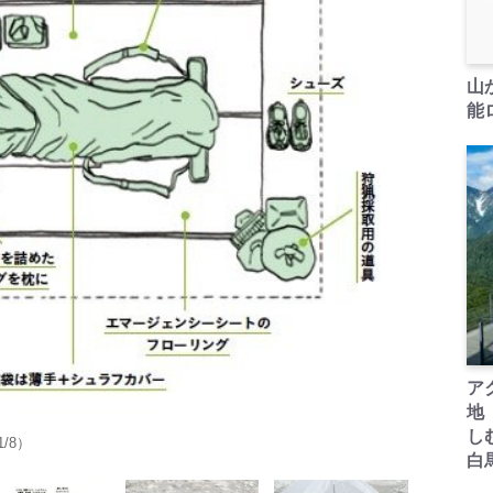
山
能ロ
ア
地
し
/8）
白