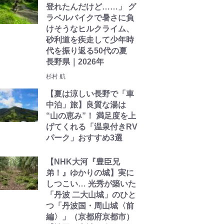
登れたんだけど……」 グ
ラベルバイクで暑さに負
けそうなヒルクライム、
砂利道を疾走して少年時
代を振り返る50代の夏
長野県｜2026年
杉村 航
【夏は涼しい長野で「車
中泊」旅】良質な湯は
“山の恵み”！ 満足度を上
げてくれる「温泉付きRV
パーク」おすすめ3選
【NHK大河『豊臣兄
弟！』ゆかりの城】実に
しつこい… 光秀が築いた
「丹波 二大山城」のひと
つ「丹波国・周山城〈前
編〉」（京都府京都市）