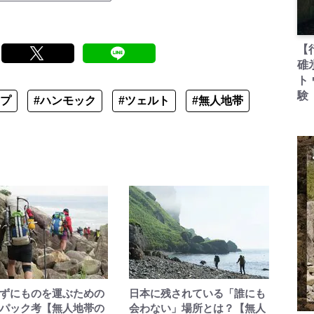
【
碓
ト
験
ープ
#ハンモック
#ツェルト
#無人地帯
ずにものを運ぶための
日本に残されている「誰にも
パック考【無人地帯の
会わない」場所とは？【無人