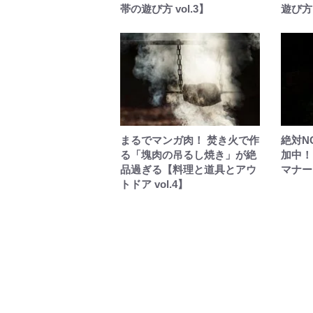
帯の遊び方 vol.3】
遊び方 
まるでマンガ肉！ 焚き火で作
絶対N
る「塊肉の吊るし焼き」が絶
加中！
品過ぎる【料理と道具とアウ
マナー
トドア vol.4】