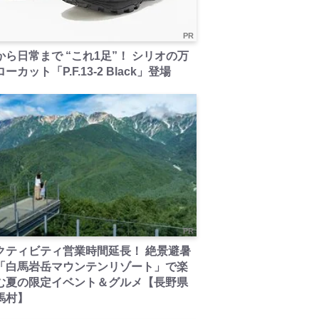
PR
から日常まで “これ1足”！ シリオの万
ーカット「P.F.13-2 Black」登場
PR
クティビティ営業時間延長！ 絶景避暑
「白馬岩岳マウンテンリゾート」で楽
む夏の限定イベント＆グルメ【長野県
馬村】