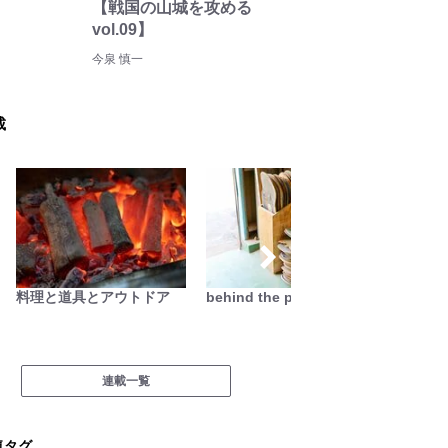
【戦国の山城を攻める
vol.09】
今泉 慎一
載
料理と道具とアウトドア
behind the products
サバイ
連載一覧
気タグ