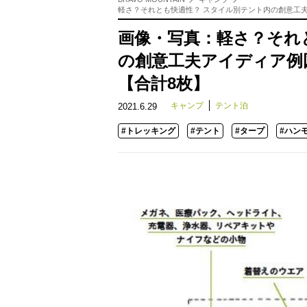
軽さ？それとも快適性？ スタイル別テント内の創意工夫ア
画像・写真：軽さ？それ
の創意工夫アイディア例図
【合計8枚】
キャンプ
テント泊
2021.6.29
#トレッキング
#テント
#タープ
#ハン