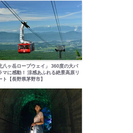
PR
北八ヶ岳ロープウェイ」 360度の大パ
ラマに感動！ 涼感あふれる絶景高原リ
ート【長野県茅野市】