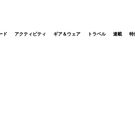
ード
アクティビティ
ギア＆ウェア
トラベル
連載
特
メラ
MTB
写真・動画
その他アクティビティ
キャンプ
スノー
その他
温泉・宿
名所・観光
缶詰博士の
そこに山
ブーツの
季節の虫
日本人ハイカ
低山小道
尾瀬ガイド
わたし、
耕して焙
その他連
フィッシング
登山
食事・お酒
日本で山