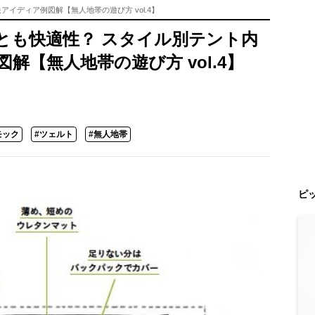
イディア例図解【無人地帯の遊び方 vol.4】
とも快適性？ スタイル別テント内
解【無人地帯の遊び方 vol.4】
モック
#ツェルト
#無人地帯
ピ