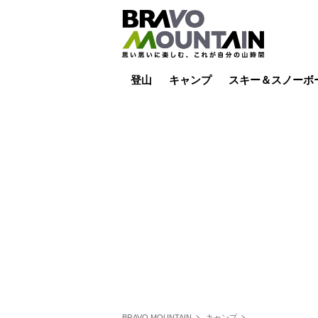
登山
キャンプ
スキー＆スノーボ
山小屋泊
山小屋ライブカメラ
テント泊
雪山
低山
山ご飯
その他登山
焚き火
その他キャンプ
スキー場ライブカ
バックカントリー
日帰り
キャンプ飯
スキー場
BRAVO MOUNTAIN
キャンプ