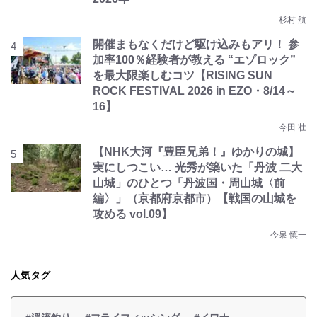
杉村 航
開催まもなくだけど駆け込みもアリ！ 参
加率100％経験者が教える “エゾロック”
を最大限楽しむコツ【RISING SUN
ROCK FESTIVAL 2026 in EZO・8/14～
16】
今田 壮
【NHK大河『豊臣兄弟！』ゆかりの城】
実にしつこい… 光秀が築いた「丹波 二大
山城」のひとつ「丹波国・周山城〈前
編〉」（京都府京都市）【戦国の山城を
攻める vol.09】
今泉 慎一
人気タグ