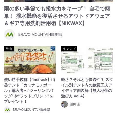
雨の多い季節でも撥水力をキープ！ 自宅で簡
単！ 撥水機能を復活させるアウトドアウェア
＆ギア専用洗剤活用術【NIKWAX】
BRAVO MOUNTAIN編集部
登山
キャンプ
使い勝手抜群【finetrack】山
軽さ？それとも快適性？ スタ
岳テント「カミナモノポー
イル別テント内の創意工夫ア
ル」購入者へ“ツーリングバ
イディア例図解【無人地帯の
ッグ”や“フットプリント”を
遊び方 vol.4】
プレゼント！
池田 圭
BRAVO MOUNTAIN編集部