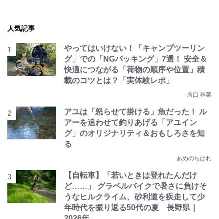
人気記事
やってはいけない！「キャンプツーリン
グ」での「NGパッキング」7選！ 安全＆
快適につながる「荷物の順序や位置」積
載のコツとは？「実体験レポ」
辰口 稚菜
アユは「怒らせて掛ける」魚だった！ ル
アーを追わせて釣りあげる「アユイン
グ」のオリジナリティ＆おもしろさを知
る
あめのちはれ
【自転車】「若いときは登れたんだけ
ど……」 グラベルバイクで暑さに負けそ
うなヒルクライム、砂利道を疾走して少
年時代を振り返る50代の夏 長野県｜
2026年