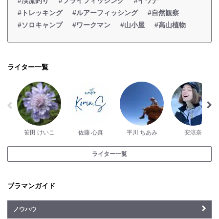
#渓流釣り
#フライフィッシング
#イワナ
#トレッキング
#ルアーフィッシング
#自然観察
#ソロキャンプ
#ワークマン
#山小屋
#高山植物
ライター一覧
笹田 けいこ
佐藤 心真
平川 ちあみ
安涼奈
ライター一覧
ブラマンガイド
ノウハウ