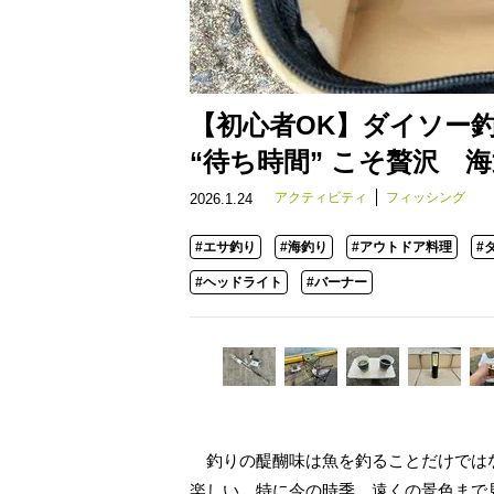
【初心者OK】ダイソー
“待ち時間” こそ贅沢 
アクティビティ
フィッシング
2026.1.24
#エサ釣り
#海釣り
#アウトドア料理
#
#ヘッドライト
#バーナー
釣りの醍醐味は魚を釣ることだけでは
楽しい。特に今の時季、遠くの景色まで