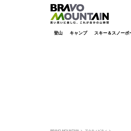
登山
キャンプ
スキー＆スノーボ
山小屋泊
山小屋ライブカメラ
テント泊
雪山
低山
山ご飯
その他登山
焚き火
その他キャンプ
スキー場ライブカ
バックカントリー
日帰り
キャンプ飯
スキー場
BRAVO MOUNTAIN
アクティビティ