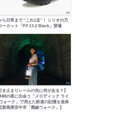
PR
から日常まで “これ1足”！ シリオの万
ーカット「P.F.13-2 Black」登場
PR
行き止まりレールの先に何がある？】
氷峠の夜に出会う「メロディック ライ
 ウォーク」で消えた鉄道の記憶を追体
【群馬県安中市「廃線ウォーク」】