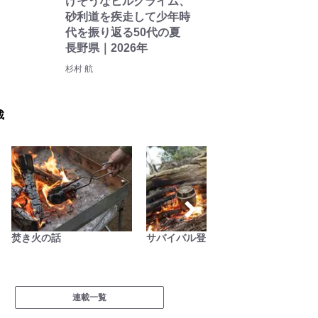
けそうなヒルクライム、
砂利道を疾走して少年時
代を振り返る50代の夏
長野県｜2026年
杉村 航
載
サバイバル登山家を撮る
南アルプスの日々
越えて
連載一覧