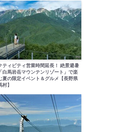
PR
クティビティ営業時間延長！ 絶景避暑
「白馬岩岳マウンテンリゾート」で楽
む夏の限定イベント＆グルメ【長野県
馬村】