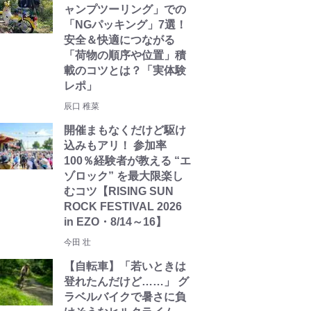
ャンプツーリング」での
「NGパッキング」7選！
安全＆快適につながる
「荷物の順序や位置」積
載のコツとは？「実体験
レポ」
辰口 稚菜
開催まもなくだけど駆け
込みもアリ！ 参加率
100％経験者が教える “エ
ゾロック” を最大限楽し
むコツ【RISING SUN
ROCK FESTIVAL 2026
in EZO・8/14～16】
今田 壮
【自転車】「若いときは
登れたんだけど……」 グ
ラベルバイクで暑さに負