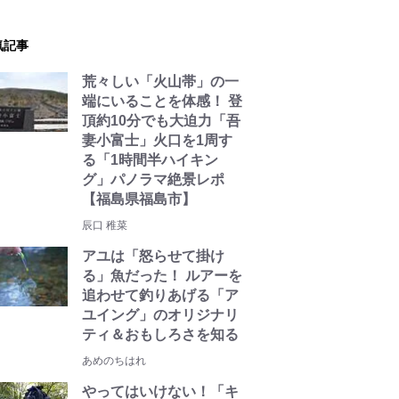
気記事
荒々しい「火山帯」の一
端にいることを体感！ 登
頂約10分でも大迫力「吾
妻小富士」火口を1周す
る「1時間半ハイキン
グ」パノラマ絶景レポ
【福島県福島市】
辰口 稚菜
アユは「怒らせて掛け
る」魚だった！ ルアーを
追わせて釣りあげる「ア
ユイング」のオリジナリ
ティ＆おもしろさを知る
あめのちはれ
やってはいけない！「キ