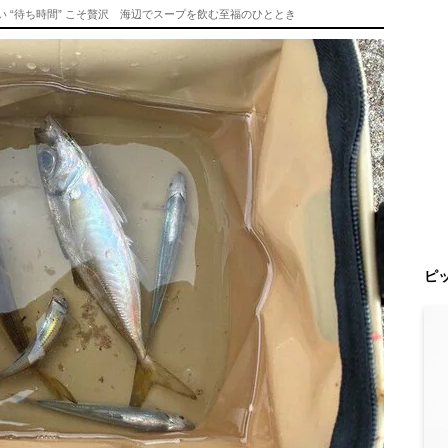
 “待ち時間” こそ贅沢 海辺でスープを飲む至福のひととき
ピ