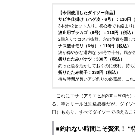
【今回使用したダイソー商品】
サビキ仕掛け（ハゲ皮・6号）：110円
3本針×2セット入り。初心者でも絡ま
波止用プラカゴ（6号）：110円（税込
2個入りでコスパ抜群。穴の位置を回し
ナス型オモリ（6号）：110円（税込）
波が穏やかな港内なら6号で十分。風が
折りたたみバケツ：330円（税込）
釣った魚を活かしておくのに便利。持ち
折りたたみ椅子：330円（税込）
待ち時間が長いアジ釣りの必需品。これ
これにエサ（アミエビ約300～500円）
る。竿とリールは別途必要だが、ダイソーに
円）もあり、すべてダイソーで揃えるこ
■釣れない時間こそ贅沢！ “