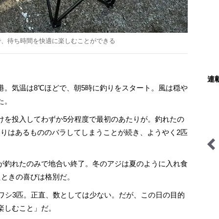
で、待ち時間を快適に楽しむことができる
連
。気温は8℃ほどで、朝5時に釣りをスタート。風は穏や
た。
を投入してわずか5分程度で最初のあたりが。釣れたの
たりはあるもののバラしてしまうことが続き、ようやく2匹
が釣れたのみで地合い終了。冬のアジは夏のように入れ食
建設記
ハイカー女子の一杯
焚き火の話
たときの喜びは格別だ。
ワシ3匹。正直、数としては少ない。だが、この日の目的
楽しむこと」だ。