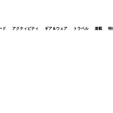
ード
アクティビティ
ギア＆ウェア
トラベル
連載
特
メラ
MTB
写真・動画
その他アクティビティ
キャンプ
スノー
その他
温泉・宿
名所・観光
缶詰博士の
そこに山
ブーツの
季節の虫
日本人ハイカ
低山小道
尾瀬ガイド
わたし、
耕して焙
その他連
フィッシング
登山
食事・お酒
日本で山