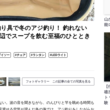
山
能ロ
釣り具で冬のアジ釣り！ 釣れない
海辺でスープを飲む至福のひととき
ダイソー
#チェア
#ランタン
#LEDライト
フォトギャラリー この記事の全ての写真を見る
【
碓
ト
ない。波の音を聞きながら、のんびりと竿を眺める時間も
験
見渡せる空気が澄んだ冬の海では、アジ釣りをしながらお