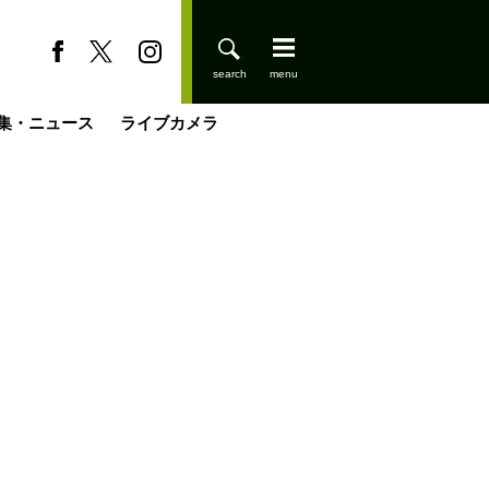
集・ニュース
ライブカメラ
缶たん”CAN”P料理
小屋を興して
国の街角で
ーのネパール移住見聞録「Like a Rolling Stone」
具＆技術研究所
きららの“おぜ沼“日記
山小屋はじめます
煎して走る男
載
スキー場
登りはじめました
山小屋