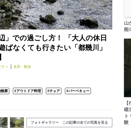
山
能ロ
辺」での過ごし方！ 「大人の休日
遊ばなくても行きたい「都幾川」
】
ビティ
名所・観光
物観察
#アウトドア料理
#チェア
#バーベキュー
【
碓
ト
験
フォトギャラリー この記事の全ての写真を見る