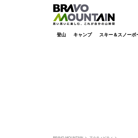
登山
キャンプ
スキー＆スノーボ
山小屋泊
山小屋ライブカメラ
テント泊
雪山
低山
山ご飯
その他登山
焚き火
その他キャンプ
スキー場ライブカ
バックカントリー
日帰り
キャンプ飯
スキー場
BRAVO MOUNTAIN
アクティビティ