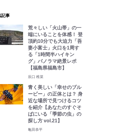
気記事
荒々しい「火山帯」の一
端にいることを体感！ 登
頂約10分でも大迫力「吾
妻小富士」火口を1周す
る「1時間半ハイキン
グ」パノラマ絶景レポ
【福島県福島市】
辰口 稚菜
青く美しい「幸せのブル
ービー」の正体とは？ 身
近な場所で見つけるコツ
を紹介【あなたのすぐそ
ばにいる「季節の虫」の
探し方 vol.21】
亀田恭平