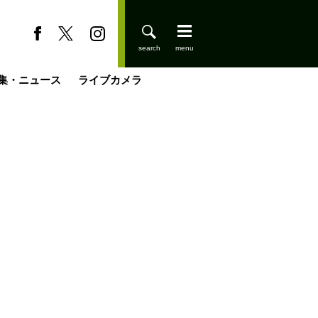
集・ニュース
ライブカメラ
登りはじめました
缶たん”CAN”P料理
小屋を興して
国の街角で
ーのネパール移住見聞録「Like a Rolling Stone」
具＆技術研究所
きららの“おぜ沼“日記
山小屋はじめます
煎して走る男
載
スキー場
山小屋