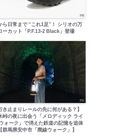
PR
から日常まで “これ1足”！ シリオの万
ーカット「P.F.13-2 Black」登場
PR
行き止まりレールの先に何がある？】
氷峠の夜に出会う「メロディック ライ
 ウォーク」で消えた鉄道の記憶を追体
【群馬県安中市「廃線ウォーク」】