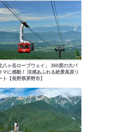
PR
北八ヶ岳ロープウェイ」 360度の大パ
ラマに感動！ 涼感あふれる絶景高原リ
ート【長野県茅野市】