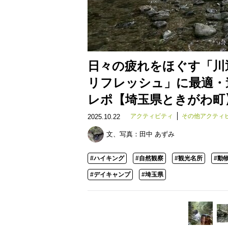
日々の疲れをほぐす「川
リフレッシュ」に最適・
レポ【埼玉県ときがわ町
アクティビティ
その他アクティ
2025.10.22
文、写真：
田中 あずみ
#ハイキング
#自然観察
#観光名所
#動
#デイキャンプ
#埼玉県