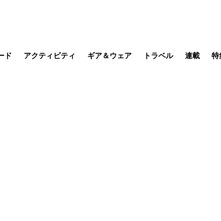
ード
アクティビティ
ギア＆ウェア
トラベル
連載
特
メラ
MTB
写真・動画
その他アクティビティ
キャンプ
スノー
その他
温泉・宿
名所・観光
日本で山
缶詰博士の
そこに山
ブーツの
日本人ハイカ
低山小道
尾瀬ガイド
わたし、
耕して焙
その他連
フィッシング
登山
食事・お酒
季節の虫