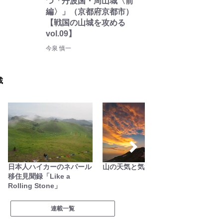
つ「丹波国・周山城〈前
編〉」（京都府京都市）
【戦国の山城を攻める
vol.09】
今泉 慎一
載
日本人ハイカーのネパール
山の天気と気象
今日も
移住見聞録「Like a
Rolling Stone」
連載一覧