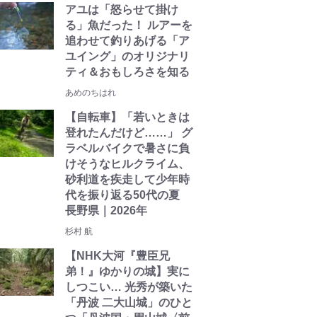
アユは「怒らせて掛け
る」魚だった！ ルアーを
追わせて釣りあげる「ア
ユイング」のオリジナリ
ティ＆おもしろさを知る
あめのちはれ
【自転車】「若いときは
登れたんだけど……」 グ
ラベルバイクで暑さに負
けそうなヒルクライム、
砂利道を疾走して少年時
代を振り返る50代の夏
長野県｜2026年
杉村 航
【NHK大河『豊臣兄
弟！』ゆかりの城】実に
しつこい… 光秀が築いた
「丹波 二大山城」のひと