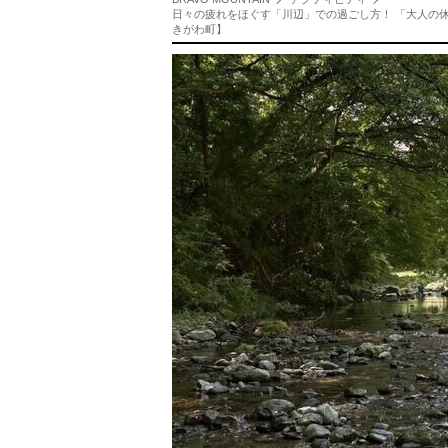
日々の疲れをほぐす「川辺」での過ごし方！ 「大人の
きがわ町】