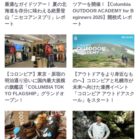
最適なガイドツアー！ 夏の北
ツアーを開催！【Columbia
海道を存分に味わえる絶景登
OUTDOOR ACADEMY for B
山「ニセコアンヌプリ」レポ
eginners 2025】開校式 レポ
ート
ート
【コロンビア】東京・原宿の
【アウトドアをより身近なも
明治通り沿いに国内最大規模
のへ】コロンビアと札幌市が
の旗艦店「COLUMBIA TOK
未来へ向けた連携イベント
YO FLAGSHIP」グランドオ
「コロンビア アウトドアスク
ープン！
ール」をスタート！