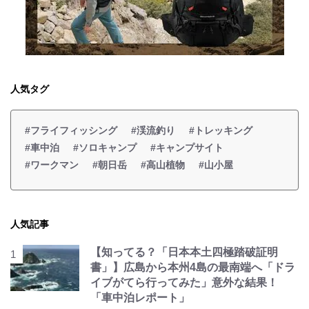
人気タグ
#フライフィッシング
#渓流釣り
#トレッキング
#車中泊
#ソロキャンプ
#キャンプサイト
#ワークマン
#朝日岳
#高山植物
#山小屋
人気記事
【知ってる？「日本本土四極踏破証明
書」】広島から本州4島の最南端へ「ドラ
イブがてら行ってみた」意外な結果！
「車中泊レポート」