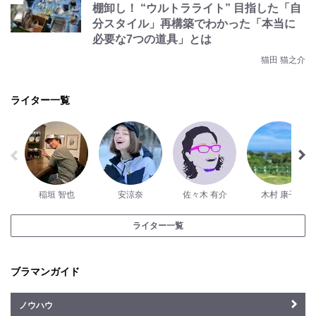
棚卸し！ “ウルトラライト” 目指した「自
分スタイル」再構築でわかった「本当に
必要な7つの道具」とは
猫田 猫之介
ライター一覧
稲垣 智也
安涼奈
佐々木 有介
木村 康子
ライター一覧
ブラマンガイド
ノウハウ