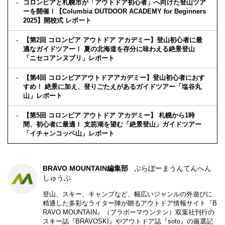
コロンビアと札幌市が「アウトドア初心者」へ向けた登山ツア
ーを開催！【Columbia OUTDOOR ACADEMY for Beginners
2025】開校式 レポート
【第2回 コロンビア アウトドア アカデミー】登山初心者に最
適なガイドツアー！ 夏の北海道を存分に味わえる絶景登山
「ニセコアンヌプリ」レポート
【第4回 コロンビアアウトドアアカデミー】登山初心者におす
すめ！ 絶景に加え、登りごたえがあるガイドツアー「塩谷丸
山」レポート
【第5回 コロンビア アウトドア アカデミー】 札幌から1時
間、初心者に最適！ 支笏湖を望む「絶景登山」ガイドツアー
「イチャンコッペ山」レポート
BRAVO MOUNTAIN編集部
ぶらぼーまうんてんへん
しゅうぶ
登山、スキー、キャンプなど、幅広いジャンルの外遊びに
精通した多彩なライター陣が贈るアウトドア情報サイト『B
RAVO MOUNTAIN』（ブラボーマウンテン）双葉社刊行の
スキー誌『BRAVOSKI』やアウトドア誌『soto』の厳選記