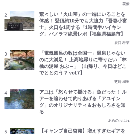
菱優
荒々しい「火山帯」の一端にいることを
体感！ 登頂約10分でも大迫力「吾妻小富
士」火口を1周する「1時間半ハイキン
グ」パノラマ絶景レポ【福島県福島市】
辰口 稚菜
「電気風呂の数は全国一」温泉じゃない
のに大満足！ 上高地帰りに寄りたい「林
檎の湯屋 おぶ～」【山帰り、今日はどこ
でととのう？ vol.7】
芝崎 樹里
アユは「怒らせて掛ける」魚だった！ ル
アーを追わせて釣りあげる「アユイン
グ」のオリジナリティ＆おもしろさを知
る
あめのちはれ
【キャンプ自己啓発】増えすぎたギアを