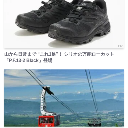
PR
山から日常まで “これ1足”！ シリオの万能ローカット
「P.F.13-2 Black」登場
PR