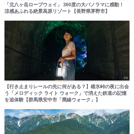
「北八ヶ岳ロープウェイ」 360度の大パノラマに感動！
涼感あふれる絶景高原リゾート【長野県茅野市】
PR
【行き止まりレールの先に何がある？】碓氷峠の夜に出会
う「メロディック ライト ウォーク」で消えた鉄道の記憶
を追体験【群馬県安中市「廃線ウォーク」】