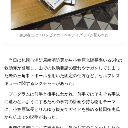
参加者にはコロンビアのノベルティグッズが配られた
当日は札幌市消防局南消防署から小笠原光隊長率いる6名の
救助隊が登壇し、山での救助要請の流れやケガをしてしまっ
た際の三角巾・ポールを用いた固定の仕方など、セルフレス
キューに関するレクチャーがあった。
プログラムは前半と後半にわかれ、前半ではそもそも事故
に遭わないようにするための事前の計画や持ち物をテーマ
に、小笠原隊長とりんゆう観光でガイドを務める植田拓史氏
から机上での説明があった。
事前の準備について植田氏は「当たり前のことかもしれな