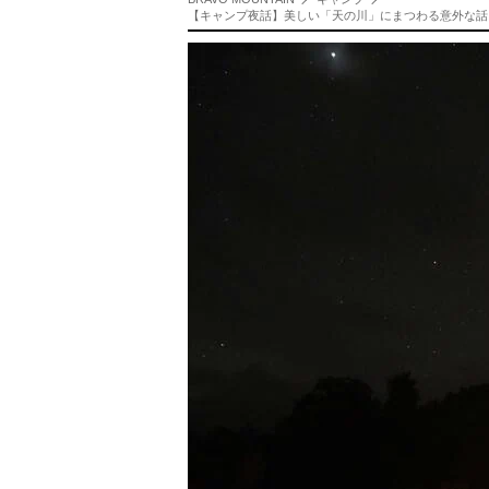
【キャンプ夜話】美しい「天の川」にまつわる意外な話？ 