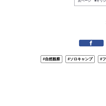
次ページ ■ギリ
#自然観察
#ソロキャンプ
#