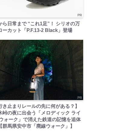
PR
から日常まで “これ1足”！ シリオの万
ーカット「P.F.13-2 Black」登場
PR
行き止まりレールの先に何がある？】
氷峠の夜に出会う「メロディック ライ
 ウォーク」で消えた鉄道の記憶を追体
【群馬県安中市「廃線ウォーク」】