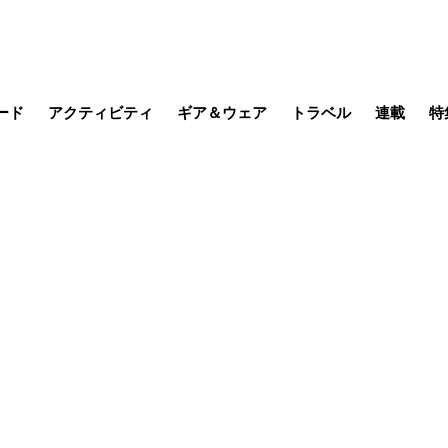
ード
アクティビティ
ギア＆ウェア
トラベル
連載
特
メラ
MTB
写真・動画
その他アクティビティ
キャンプ
スノー
その他
温泉・宿
名所・観光
缶詰博士の
そこに山
ブーツの
季節の虫
日本人ハイカ
低山小道
尾瀬ガイド
わたし、
耕して焙
その他連
フィッシング
登山
食事・お酒
日本で山