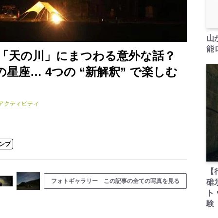
山
能ロ
「天の川」にまつわる意外な話？
星座… 4つの “新解釈” で楽しむ
アクティビティ
ンプ
【
フォトギャラリー この記事の全ての写真を見る
碓
ト
験