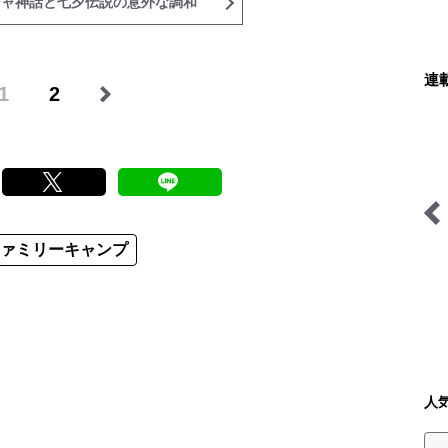
シャ神話と七夕伝説の意外な調和
連
1
2
ファミリーキャンプ
焚き火の話
越えて国境、迷ってアジア
人