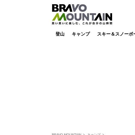
登山
キャンプ
スキー＆スノーボ
山小屋泊
山小屋ライブカメラ
テント泊
雪山
低山
山ご飯
その他登山
焚き火
その他キャンプ
スキー場ライブカ
バックカントリー
日帰り
キャンプ飯
スキー場
BRAVO MOUNTAIN
キャンプ