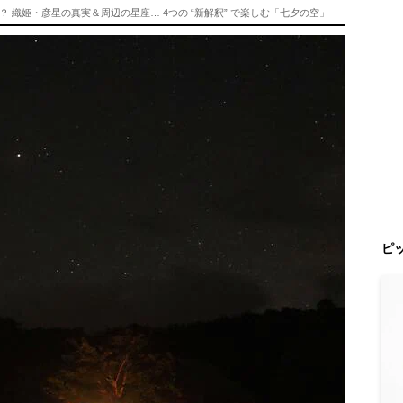
織姫・彦星の真実＆周辺の星座… 4つの “新解釈” で楽しむ「七夕の空」
ピ