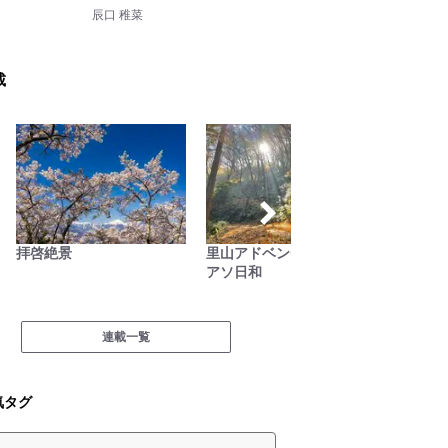
辰口 稚菜
載
拝啓絶景
里山アドベンチャー！ソト
低山小
アソ日和
連載一覧
気タグ