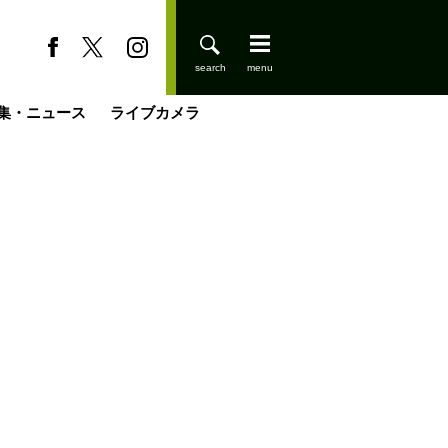
集・ニュース
ライブカメラ
缶たん”CAN”P料理
小屋を興して
国の街角で
ーのネパール移住見聞録「Like a Rolling Stone」
具＆技術研究所
きららの“おぜ沼“日記
山小屋はじめます
煎して走る男
載
スキー場
登りはじめました
山小屋