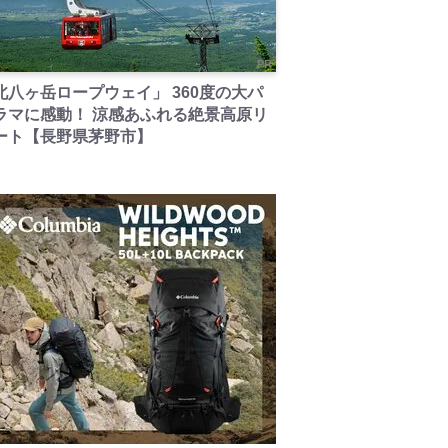
PR
北八ヶ岳ロープウェイ」 360度の大パ
ラマに感動！ 涼感あふれる絶景高原リ
ート【長野県茅野市】