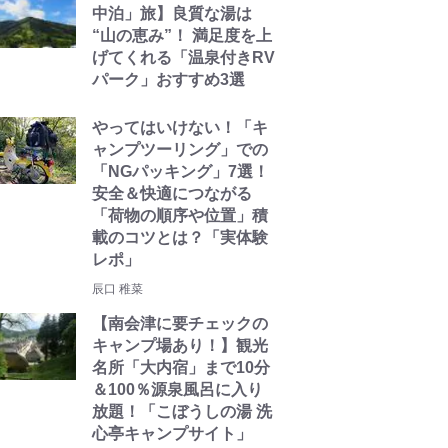
中泊」旅】良質な湯は
“山の恵み”！ 満足度を上
げてくれる「温泉付きRV
パーク」おすすめ3選
やってはいけない！「キ
ャンプツーリング」での
「NGパッキング」7選！
安全＆快適につながる
「荷物の順序や位置」積
載のコツとは？「実体験
レポ」
辰口 稚菜
【南会津に要チェックの
キャンプ場あり！】観光
名所「大内宿」まで10分
＆100％源泉風呂に入り
放題！「こぼうしの湯 洗
心亭キャンプサイト」