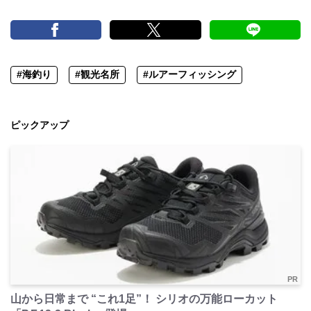
#海釣り
#観光名所
#ルアーフィッシング
ピックアップ
PR
山から日常まで “これ1足”！ シリオの万能ローカット