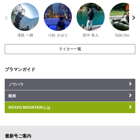
津島 一輝
小松 さゆり
田中 隼人
Taiki Gomi
ライター一覧
ブラマンガイド
ノウハウ
動画
BRAVO MOUNTAINとは
最新号ご案内