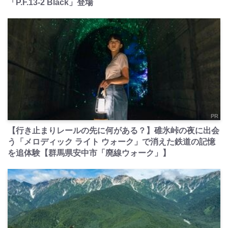
「P.F.13-2 Black」登場
PR
【行き止まりレールの先に何がある？】碓氷峠の夜に出会
う「メロディック ライト ウォーク」で消えた鉄道の記憶
を追体験【群馬県安中市「廃線ウォーク」】