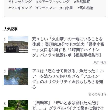
#トレッキング
#ルアーフィッシング
#自然観察
#ソロキャンプ
#ワークマン
#山小屋
#高山植物
人気記事
荒々しい「火山帯」の一端にいることを
体感！ 登頂約10分でも大迫力「吾妻小富
士」火口を1周する「1時間半ハイキン
グ」パノラマ絶景レポ【福島県福島市】
辰口 稚菜
アユは「怒らせて掛ける」魚だった！ ル
アーを追わせて釣りあげる「アユイン
グ」のオリジナリティ＆おもしろさを知
る
あめのちはれ
【自転車】「若いときは登れたんだけ
ど……」 グラベルバイクで暑さに負けそ