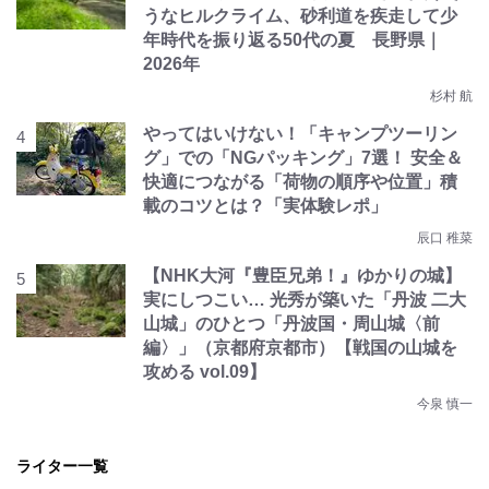
うなヒルクライム、砂利道を疾走して少
年時代を振り返る50代の夏 長野県｜
2026年
杉村 航
やってはいけない！「キャンプツーリン
グ」での「NGパッキング」7選！ 安全＆
快適につながる「荷物の順序や位置」積
載のコツとは？「実体験レポ」
辰口 稚菜
【NHK大河『豊臣兄弟！』ゆかりの城】
実にしつこい… 光秀が築いた「丹波 二大
山城」のひとつ「丹波国・周山城〈前
編〉」（京都府京都市）【戦国の山城を
攻める vol.09】
今泉 慎一
ライター一覧