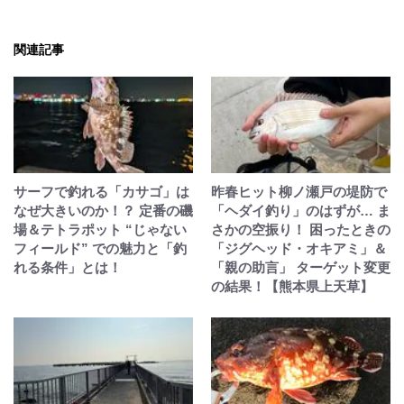
関連記事
サーフで釣れる「カサゴ」は
昨春ヒット柳ノ瀬戸の堤防で
なぜ大きいのか！？ 定番の磯
「ヘダイ釣り」のはずが… ま
場＆テトラポット “じゃない
さかの空振り！ 困ったときの
フィールド” での魅力と「釣
「ジグヘッド・オキアミ」＆
れる条件」とは！
「親の助言」 ターゲット変更
の結果！【熊本県上天草】