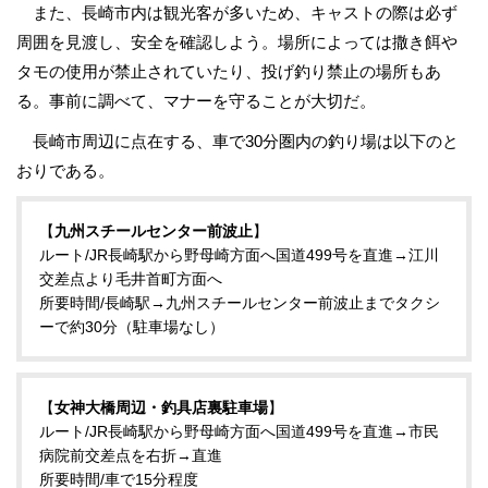
また、長崎市内は観光客が多いため、キャストの際は必ず
周囲を見渡し、安全を確認しよう。場所によっては撒き餌や
タモの使用が禁止されていたり、投げ釣り禁止の場所もあ
る。事前に調べて、マナーを守ることが大切だ。
長崎市周辺に点在する、車で30分圏内の釣り場は以下のと
おりである。
【
九州スチールセンター前波止
】
ルート/JR長崎駅から野母崎方面へ国道499号を直進→江川
交差点より毛井首町方面へ
所要時間/長崎駅→九州スチールセンター前波止までタクシ
ーで約30分（駐車場なし）
【
女神大橋周辺・釣具店裏駐車場
】
ルート/JR長崎駅から野母崎方面へ国道499号を直進→市民
病院前交差点を右折→直進
所要時間/車で15分程度