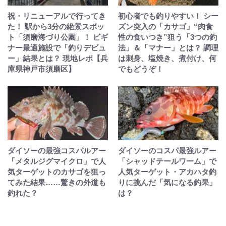
祝・リニューアルで行ってき
初心者でも釣りやすい！ シー
た！ 駅から3分の絶景スポッ
ズン突入の「カサゴ」“肉食
ト「須磨海づり公園」！ ビギ
性の食いつき”狙う「3つの釣
ナー最適施設で「釣りデビュ
法」＆「マナー」とは？ 調理
ー」結果とは？ 現地レポ【兵
は刺身、塩焼き、煮付け、何
庫県神戸市須磨区】
でもどうぞ！
ダイソーの最強コスパルアー
ダイソーのコスパ最強ルアー
「メタルジグマイクロ」で人
「シャッドテールワーム」で
気ターゲットのカサゴを狙っ
人気ターゲット・アカハタ釣
てみた結果……驚きの外道も
りに挑んだ「気になる釣果」
釣れた？
は？